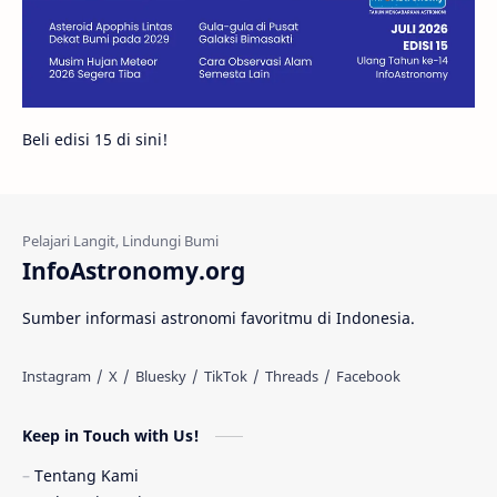
Juno
Bintang Biner
Cassini
Galeri
Gugus Galaksi
Proxima b
Beli edisi 15 di sini!
Fakta
Galaksi Spiral
Kehidupan Asing
Lubang Cacing
Gerhana Matahari
Eksperimen
InfoAstronomy.org
Materi Gelap
Tanya Astro
Uranus
Sumber informasi astronomi favoritmu di Indonesia.
Antarbintang
Astronom
Astronomi dan Islam
Planet Kesembilan
Keep in Touch with Us!
Pulsar
Tiangong-1
Nova
Orion
Tentang Kami