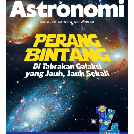
Berita
Hujan Meteor
Satelit Alami
Rasi Bintang
Teleskop
Saturnus
GBT 2018
UFO
Advertorial
Astrofotografi
Stasiun Luar Angkasa Internasional
Gugus Bintang
Menarik Dibaca
Venus
Pluto
Galaksi Kerdil
Gambar Harian
Titan
Bintang Neutron
Hubble
Tips