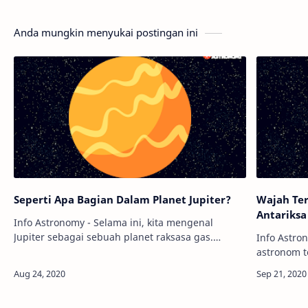
Anda mungkin menyukai postingan ini
Seperti Apa Bagian Dalam Planet Jupiter?
Wajah Ter
Antariksa
Info Astronomy - Selama ini, kita mengenal
Jupiter sebagai sebuah planet raksasa gas.
Info Astro
Namun, kami menemukan miskonsepsi di istilah
astronom t
"planet raksasa gas" ini. Banyak yang bera…
Hubble ke 
orbit Bumi