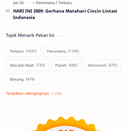
HARI INI 2009: Gerhana Matahari Cincin Lintasi
Indonesia
Topik Menarik Pekan Ini
Terbaru
Fenomena
Misi dan Riset
Planet
Astronomi
Bintang
Alam semesta
Galaksi
Eksoplanet
Lubang Hitam
Feature
Tata Surya
Hype