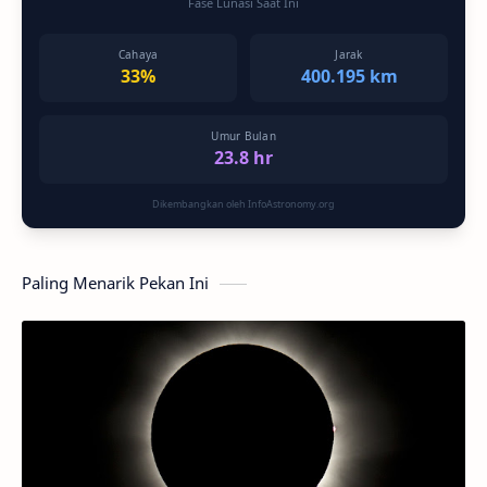
Fase Lunasi Saat Ini
Cahaya
Jarak
33%
400.195 km
Umur Bulan
23.8 hr
Dikembangkan oleh InfoAstronomy.org
Paling Menarik Pekan Ini