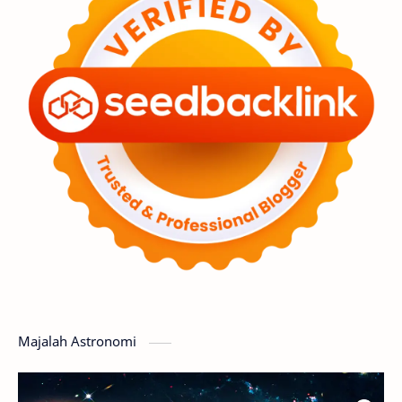
Astronot
Asteroid
Observasi
Premium
Komet
Bulan
Penelitian
Serba-serbi
Satelit
Luar Angkasa
Video
Aurora
Supernova
Nebula
Sponsored
Matahari
Featured
Mars
Planet Katai
GMT 2016
History
Hoax
Bima Sakti
Meteor
Majalah Astronomi
Gerhana
Komet ISON
Jupiter
Planet Kerdil
Bumi
Pengetahuan