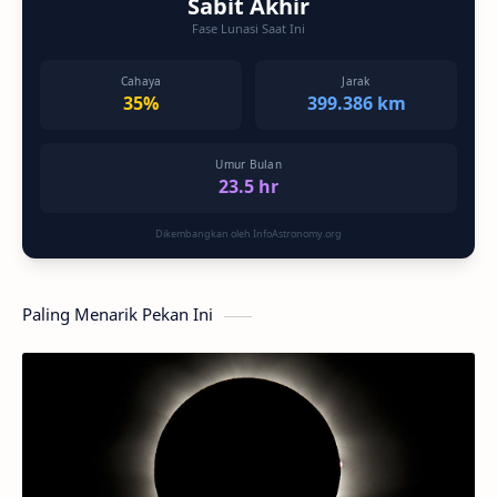
Sabit Akhir
Fase Lunasi Saat Ini
Cahaya
Jarak
35%
399.386 km
Umur Bulan
23.5 hr
Dikembangkan oleh InfoAstronomy.org
Paling Menarik Pekan Ini