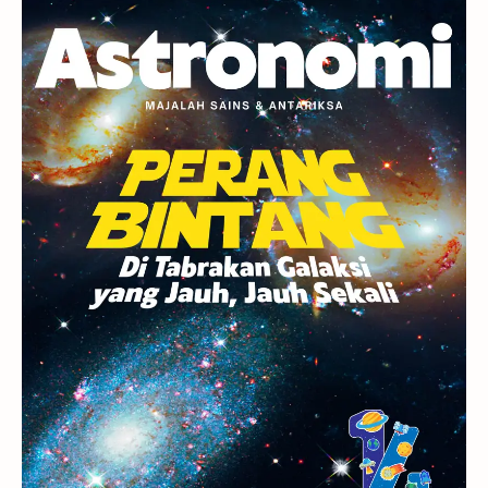
Planet Kerdil
Bumi
Pengetahuan
Berita
Hujan Meteor
Satelit Alami
Rasi Bintang
Teleskop
Saturnus
GBT 2018
UFO
Advertorial
Astrofotografi
Stasiun Luar Angkasa Internasional
Gugus Bintang
Menarik Dibaca
Venus
Pluto
Galaksi Kerdil
Gambar Harian
Titan