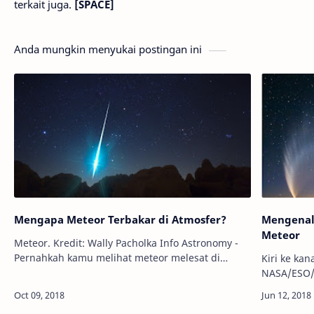
terkait juga.
[SPACE]
Anda mungkin menyukai postingan ini
Mengapa Meteor Terbakar di Atmosfer?
Mengenal
Meteor
Meteor. Kredit: Wally Pacholka Info Astronomy -
Pernahkah kamu melihat meteor melesat di
Kiri ke kan
langit? Bila pernah, kamu mungkin juga
NASA/ESO/Flickr Info Astronom
bertanya-tanya bagaimana meteor tersebut bis…
perbedaan 
Walaupun k