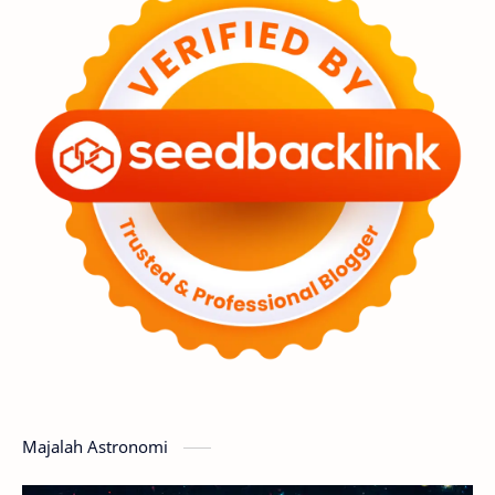
Astronot
Asteroid
Observasi
Premium
Komet
Bulan
Penelitian
Serba-serbi
Satelit
Luar Angkasa
Video
Aurora
Supernova
Nebula
Sponsored
Matahari
Featured
Mars
Planet Katai
GMT 2016
History
Hoax
Bima Sakti
Meteor
Majalah Astronomi
Gerhana
Komet ISON
Jupiter