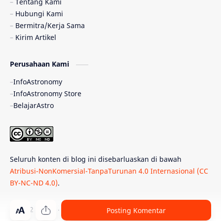
Tentang Kami
Hubungi Kami
Quasar
Supermoon
TRAPPIST-1
Bermitra/Kerja Sama
Kirim Artikel
Ulasan
Ceres
Enseladus
Perusahaan Kami
Gelombang Gravitasi
Indonesia
InfoAstronomy
Kerdil Putih
LAPAN
TanyaAstro
InfoAstronomy Store
BelajarAstro
Astrobiologi
Merkurius
New Horizons
Olimpiade Sains Nasional
Roket
Week
Seluruh konten di blog ini disebarluaskan di bawah
Bumi Super
GBT18
Hilal
Atribusi-NonKomersial-TanpaTurunan 4.0 Internasional (CC
BY-NC-ND 4.0)
.
Katai Cokelat
Kepler
Neptunus
Observatorium
Perseid
SpaceX
© 2012 -
2026
‧
PT Belajar Astronomi Indonesia
. All rights reser
Posting Komentar