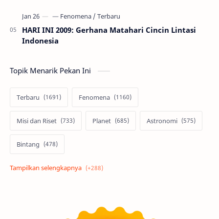
HARI INI 2009: Gerhana Matahari Cincin Lintasi
Indonesia
Topik Menarik Pekan Ini
Terbaru
Fenomena
Misi dan Riset
Planet
Astronomi
Bintang
Alam semesta
Galaksi
Eksoplanet
Lubang Hitam
Feature
Tata Surya
Hype