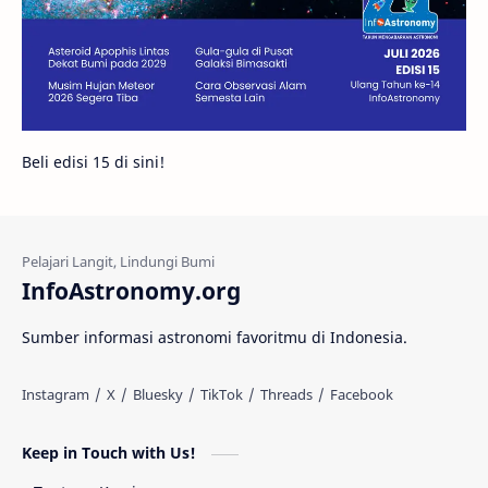
Bintang Neutron
Hubble
Tips
Juno
Bintang Biner
Cassini
Galeri
Gugus Galaksi
Proxima b
Beli edisi 15 di sini!
Fakta
Galaksi Spiral
Kehidupan Asing
Lubang Cacing
Gerhana Matahari
Eksperimen
InfoAstronomy.org
Materi Gelap
Tanya Astro
Uranus
Sumber informasi astronomi favoritmu di Indonesia.
Antarbintang
Astronom
Astronomi dan Islam
Planet Kesembilan
Keep in Touch with Us!
Pulsar
Tiangong-1
Nova
Orion