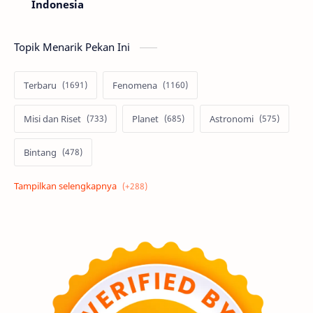
Indonesia
Topik Menarik Pekan Ini
Terbaru
Fenomena
Misi dan Riset
Planet
Astronomi
Bintang
Alam semesta
Galaksi
Eksoplanet
Lubang Hitam
Feature
Tata Surya
Hype
Astronot
Asteroid
Observasi