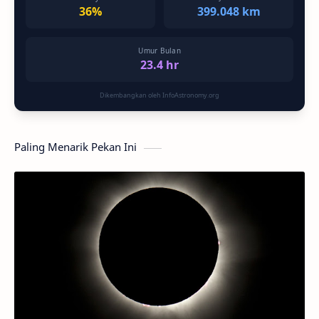
36%
399.048 km
Umur Bulan
23.4 hr
Dikembangkan oleh InfoAstronomy.org
Paling Menarik Pekan Ini