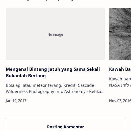
Mengenal Bintang Jatuh yang Sama Sekali
Kawah Ba
Bukanlah Bintang
Kawah baru
NASA Info Astronomy - Sebuah makalah
Bola api atau meteor terang. Kredit: Cascade
penelitian
Wilderness Photography Info Astronomy - Ketika
masih seri
sedang memandangi langit malam yang cerah
bertabur bintang, Anda mungkin akan me…
Posting Komentar