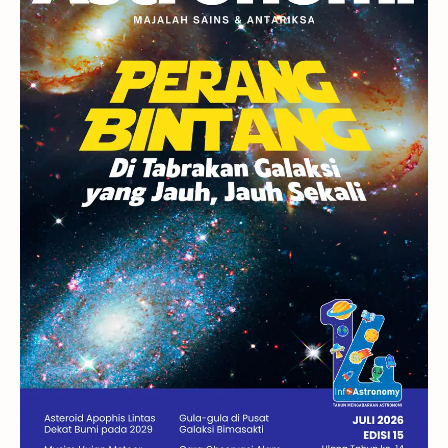
Rasi Bintang
Teleskop
Saturnus
GBT 2018
UFO
Advertorial
Astrofotografi
Stasiun Luar Angkasa Internasional
Gugus Bintang
Menarik Dibaca
Venus
Pluto
Galaksi Kerdil
Gambar Harian
Titan
Bintang Neutron
Hubble
Tips
Juno
Bintang Biner
Cassini