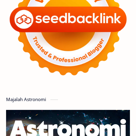
Premium
Komet
Bulan
Penelitian
Serba-serbi
Satelit
Luar Angkasa
Video
Aurora
Supernova
Nebula
Sponsored
Matahari
Mars
Planet Katai
Featured
GMT 2016
History
Hoax
Bima Sakti
Meteor
Majalah Astronomi
Gerhana
Komet ISON
Jupiter
Planet Kerdil
Bumi
Pengetahuan
Berita
Hujan Meteor
Satelit Alami