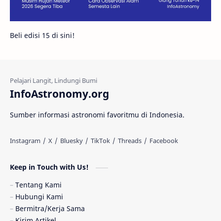
Galeri
Gugus Galaksi
Proxima b
Beli edisi 15 di sini!
Fakta
Galaksi Spiral
Kehidupan Asing
Lubang Cacing
Gerhana Matahari
Eksperimen
InfoAstronomy.org
Materi Gelap
Tanya Astro
Uranus
Sumber informasi astronomi favoritmu di Indonesia.
Antarbintang
Astronom
Astronomi dan Islam
Planet Kesembilan
Keep in Touch with Us!
Pulsar
Tiangong-1
Nova
Orion
Tentang Kami
Hubungi Kami
Quasar
Supermoon
TRAPPIST-1
Bermitra/Kerja Sama
Kirim Artikel