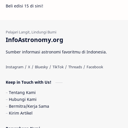
Beli edisi 15 di sini!
Fakta
Galaksi Spiral
Kehidupan Asing
Lubang Cacing
Gerhana Matahari
Eksperimen
InfoAstronomy.org
Materi Gelap
Tanya Astro
Uranus
Sumber informasi astronomi favoritmu di Indonesia.
Antarbintang
Astronom
Astronomi dan Islam
Planet Kesembilan
Keep in Touch with Us!
Pulsar
Tiangong-1
Nova
Orion
Tentang Kami
Hubungi Kami
Quasar
Supermoon
TRAPPIST-1
Bermitra/Kerja Sama
Kirim Artikel
Ulasan
Ceres
Enseladus