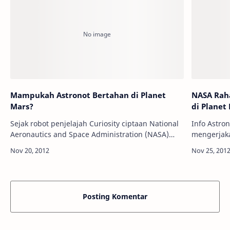
Mampukah Astronot Bertahan di Planet
NASA Rah
Mars?
di Planet
Sejak robot penjelajah Curiosity ciptaan National
Info Astr
Aeronautics and Space Administration (NASA)
mengerjaka
menapakan rodanya pada Agustus 2012 di Mars,
kendaraan 
pertanyaan besar yang terus menyelimuti…
Gale, Plan
temu…
Posting Komentar