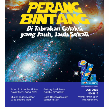
GBT 2018
UFO
Advertorial
Astrofotografi
Stasiun Luar Angkasa Internasional
Gugus Bintang
Menarik Dibaca
Venus
Pluto
Galaksi Kerdil
Gambar Harian
Titan
Bintang Neutron
Hubble
Tips
Juno
Bintang Biner
Cassini
Galeri
Gugus Galaksi
Proxima b