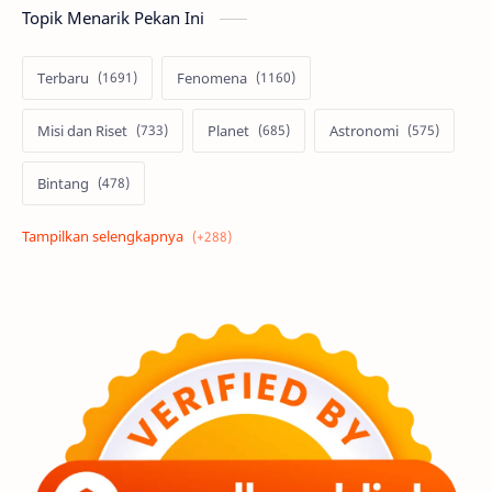
Topik Menarik Pekan Ini
Terbaru
Fenomena
Misi dan Riset
Planet
Astronomi
Bintang
Alam semesta
Galaksi
Eksoplanet
Lubang Hitam
Feature
Tata Surya
Hype
Astronot
Asteroid
Observasi
Premium
Komet
Bulan