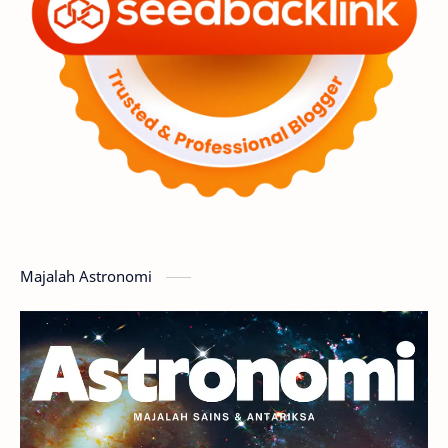
Penelitian
Serba-serbi
Satelit
Luar Angkasa
Video
Aurora
Supernova
Nebula
Sponsored
Matahari
Featured
Mars
Planet Katai
GMT 2016
History
Hoax
Bima Sakti
Meteor
Majalah Astronomi
Gerhana
Komet ISON
Jupiter
Planet Kerdil
Bumi
Pengetahuan
Berita
Hujan Meteor
Satelit Alami
Rasi Bintang
Teleskop
Saturnus