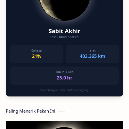
Sabit Akhir
Fase Lunasi Saat Ini
Cahaya
Jarak
21%
403.365 km
Umur Bulan
25.0 hr
Dikembangkan oleh InfoAstronomy.org
Paling Menarik Pekan Ini