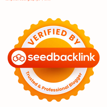
Eksoplanet
Lubang Hitam
Feature
Tata Surya
Hype
Astronot
Asteroid
Observasi
Premium
Komet
Bulan
Penelitian
Serba-serbi
Satelit
Luar Angkasa
Video
Aurora
Supernova
Nebula
Sponsored
Matahari
Featured
Mars
Planet Katai
GMT 2016
History