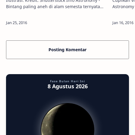
Ilustrasi. Kredit: Shutterstock Info Astronomy -
Cuplikan vi
Bintang paling aneh di alam semesta ternyata
Astronomy 
semakin aneh. Dikenal sebagai bintang KIC
terhingga,
8462852, atau bintang Tabby, bintang…
ini, alam 
Posting Komentar
Fase Bulan Hari Ini
8 Agustus 2026