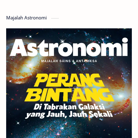
Hoax
Bima Sakti
Meteor
Majalah Astronomi
Gerhana
Komet ISON
Jupiter
Planet Kerdil
Bumi
Pengetahuan
Berita
Hujan Meteor
Satelit Alami
Rasi Bintang
Teleskop
Saturnus
GBT 2018
UFO
Advertorial
Astrofotografi
Stasiun Luar Angkasa Internasional
Gugus Bintang
Menarik Dibaca