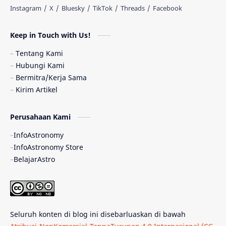
Astronomi dan Islam
Planet Kesembilan
Keep in Touch with Us!
Pulsar
Tiangong-1
Nova
Orion
Tentang Kami
Hubungi Kami
Quasar
Supermoon
TRAPPIST-1
Bermitra/Kerja Sama
Kirim Artikel
Ulasan
Ceres
Enseladus
Perusahaan Kami
Gelombang Gravitasi
Indonesia
InfoAstronomy
Kerdil Putih
LAPAN
TanyaAstro
InfoAstronomy Store
BelajarAstro
Astrobiologi
Merkurius
New Horizons
Olimpiade Sains Nasional
Roket
Week
Seluruh konten di blog ini disebarluaskan di bawah
Bumi Super
GBT18
Hilal