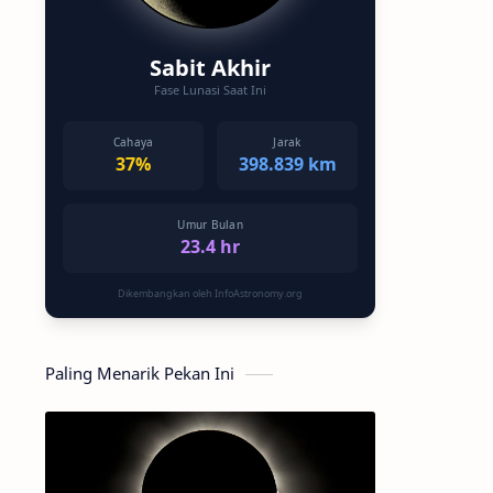
Sabit Akhir
Fase Lunasi Saat Ini
Cahaya
Jarak
37%
398.839 km
Umur Bulan
23.4 hr
Dikembangkan oleh InfoAstronomy.org
Paling Menarik Pekan Ini