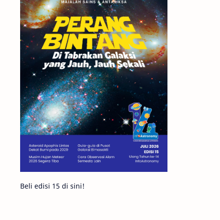
Matahari
Mars
Planet Katai
Featured
GMT 2016
History
Hoax
Bima Sakti
Meteor
Gerhana
Komet ISON
Jupiter
Planet Kerdil
Bumi
Pengetahuan
Berita
Beli edisi 15 di sini!
Hujan Meteor
Satelit Alami