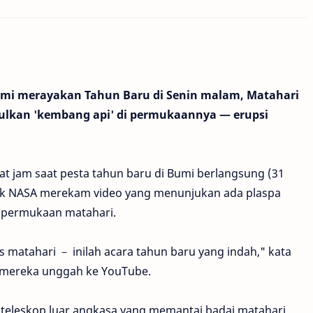
umi merayakan Tahun Baru di Senin malam, Matahari
lkan 'kembang api' di permukaannya — erupsi
at jam saat pesta tahun baru di Bumi berlangsung (31
lik NASA merekam video yang menunjukan ada plaspa
 permukaan matahari.
s matahari － inilah acara tahun baru yang indah," kata
g mereka unggah ke YouTube.
 teleskop luar angkasa yang memantai badai matahari