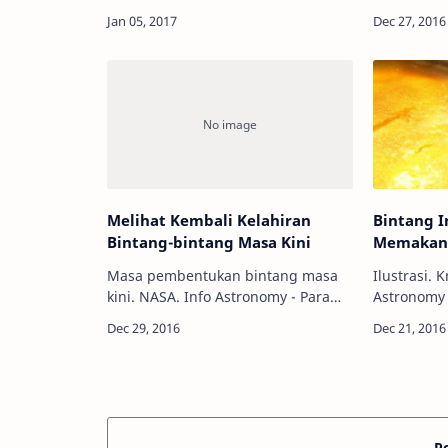
ditemukan pada objek yang jauh
langit mu
dan tidak biasa, terkadang misteri
dan tidak
ini ters…
faktanya, 
mereka ak
Melihat Kembali Kelahiran
Bintang I
Bintang-bintang Masa Kini
Memakan 
Masa pembentukan bintang masa
Ilustrasi. Kr
kini. NASA. Info Astronomy - Para
Astronomy 
astronom baru-baru ini berhasil
sekelompok
melihat kembali kelahiran bintang
menemukan
bintang yang menghiasi langit hari
ekstrasury
ini. Ya, mel…
sebuah bi
P