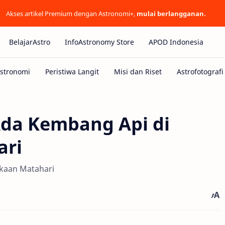
Akses artikel Premium dengan Astronomi+,
mulai berlangganan.
BelajarAstro
InfoAstronomy Store
APOD Indonesia
Ada Kembang Api di
ari
kaan Matahari