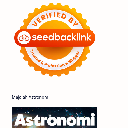
Feature
Tata Surya
Hype
Astronot
Asteroid
Observasi
Premium
Komet
Bulan
Penelitian
Serba-serbi
Satelit
Luar Angkasa
Video
Majalah Astronomi
Aurora
Supernova
Nebula
Sponsored