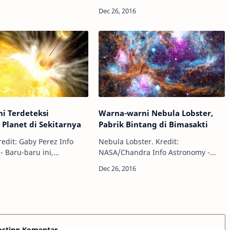
ngkin tampak awet muda
Astronomy - Dalam 1,35 juta tahun
 berubah. Namun
mendatang, sebuah bintang akan
sebagian besar dari
bertabrakan dengan tepian Tata
an berubah menja…
Surya kita, berpo…
ni Terdeteksi
Warna-warni Nebula Lobster,
Planet di Sekitarnya
Pabrik Bintang di Bimasakti
edit: Gaby Perez Info
Nebula Lobster. Kredit:
- Baru-baru ini,
NASA/Chandra Info Astronomy -
 astronom telah berhasil
Jauh dari Bumi di konstelasi
 dua kandidat planet
Scorpius, terdapat sebuah nebula
a baru yang mengorbit
yang dijuluki Nebula Lobster.
ntang ber…
Nebula tersebut merupakan salah…
osting Komentar