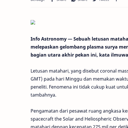
Info Astronomy — Sebuah letusan matahar
melepaskan gelombang plasma surya men
bagian utara akhir pekan ini, kata ilmuw
Letusan matahari, yang disebut coronal mass
GMT) pada hari Minggu dan memakan waktu s
peneliti. Fenomena ini tidak cukup kuat untu
tambahnya.
Pengamatan dari pesawat ruang angkasa kemb
spacecraft the Solar and Heliospheric Ob
matahari dengan kecepatan 275 mil per detik 