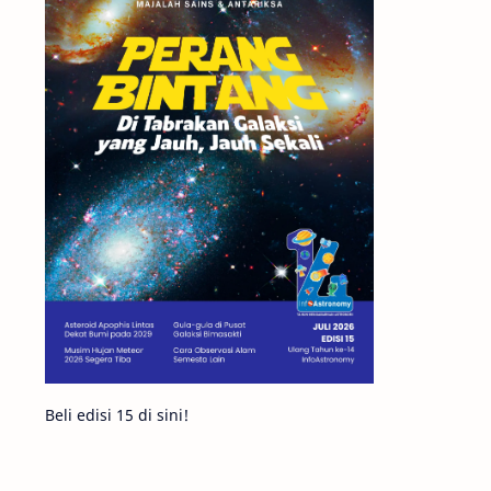
Matahari
Mars
Planet Katai
Featured
GMT 2016
History
Hoax
Bima Sakti
Meteor
Gerhana
Komet ISON
Jupiter
Planet Kerdil
Bumi
Pengetahuan
Berita
Beli edisi 15 di sini!
Hujan Meteor
Satelit Alami