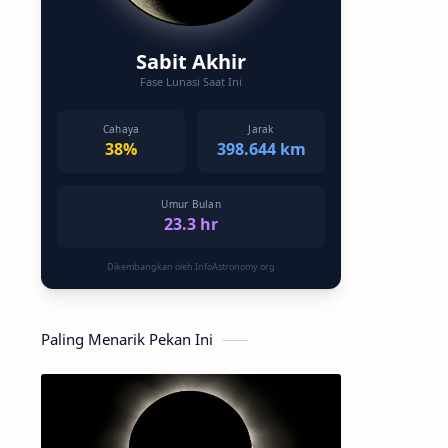
Sabit Akhir
Fase Lunasi Saat Ini
Cahaya
Jarak
38%
398.644 km
Umur Bulan
23.3 hr
Dikembangkan oleh InfoAstronomy.org
Paling Menarik Pekan Ini