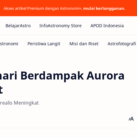
Akses artikel Premium dengan Astronomi+,
mulai berlangganan.
BelajarAstro
InfoAstronomy Store
APOD Indonesia
hari Berdampak Aurora
t
realis Meningkat