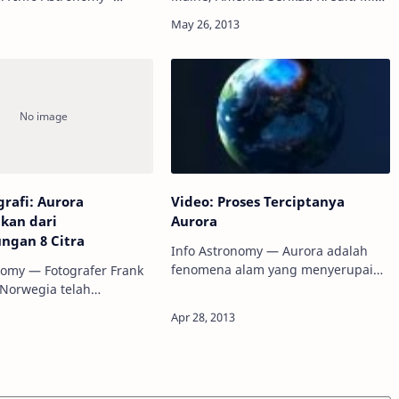
alah fenomena pancaran
Taylor Info Astronomy - NASA Solar
ng menyala-nyala pada
Dynamics Observatory (SDO) milik
nosfer dari sebuah planet
Amerika Serikat telah mendeteksi
ibat …
solar fl…
grafi: Aurora
Video: Proses Terciptanya
kan dari
Aurora
ngan 8 Citra
Info Astronomy — Aurora adalah
fenomena alam yang menyerupai
nomy — Fotografer Frank
pancaran cahaya yang menyala-
 Norwegia telah
nyala pada lapisan ionosfer dari
rora dari aktifitas
sebuah planet sebagai akibat
ada Jum'at minggu lalu.
adanya interaksi antara m…
p terlihat walau
erawan. “Saya sungguh t…