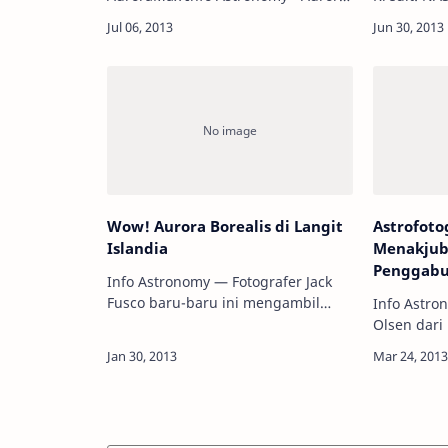
adalah fenomena alam yang hanya
Aurora ad
muncul di langit belahan bumi
cahaya ya
utara (dan belahan selatan). Saking
lapisan io
uniknya, auror…
sebagai ak
Wow! Aurora Borealis di Langit
Astrofoto
Islandia
Menakjub
Penggabu
Info Astronomy — Fotografer Jack
Fusco baru-baru ini mengambil
Info Astro
perjalanan ke Islandia, berharap
Olsen dari
untuk memotret sebuah
memotret au
pemandangan alam yang unik dan
Matahari p
langit malam di Islan…
Aurora teta
b