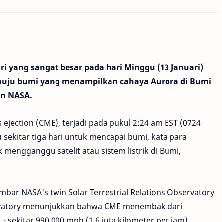
i yang sangat besar pada hari Minggu (13 Januari)
uju bumi yang menampilkan cahaya Aurora di Bumi
an NASA.
 ejection (CME), terjadi pada pukul 2:24 am EST (0724
ekitar tiga hari untuk mencapai bumi, kata para
k mengganggu satelit atau sistem listrik di Bumi,
ar NASA's twin Solar Terrestrial Relations Observatory
servatory menunjukkan bahwa CME menembak dari
- sekitar 990.000 mph (1,6 juta kilometer per jam).