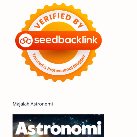
Feature
Tata Surya
Hype
Astronot
Asteroid
Observasi
Premium
Komet
Bulan
Penelitian
Serba-serbi
Satelit
Luar Angkasa
Video
Majalah Astronomi
Aurora
Supernova
Nebula
Sponsored