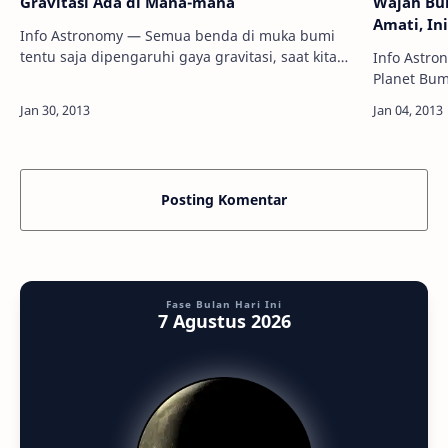
Gravitasi Ada di Mana-mana
Wajah Bul
Amati, In
Info Astronomy — Semua benda di muka bumi
tentu saja dipengaruhi gaya gravitasi, saat kita
Info Astro
berjalan, saat kita duduk, atau saat Anda sedang
Planet Bum
santai sambil membaca artikel ini. Bah…
acuan man
Bulan tida
Posting Komentar
Fase Bulan Hari Ini
7 Agustus 2026