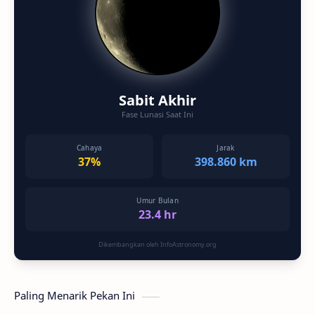
Sabit Akhir
Fase Lunasi Saat Ini
Cahaya
Jarak
37%
398.860 km
Umur Bulan
23.4 hr
Dikembangkan oleh InfoAstronomy.org
Paling Menarik Pekan Ini