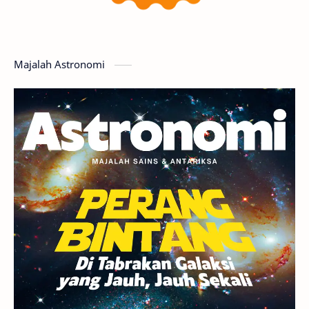
Featured
GMT 2016
History
Hoax
Bima Sakti
Meteor
Majalah Astronomi
Gerhana
Komet ISON
Jupiter
Planet Kerdil
Bumi
Pengetahuan
Berita
Hujan Meteor
Satelit Alami
Rasi Bintang
Teleskop
Saturnus
GBT 2018
UFO
Advertorial
Astrofotografi
Stasiun Luar Angkasa Internasional
Gugus Bintang
Menarik Dibaca