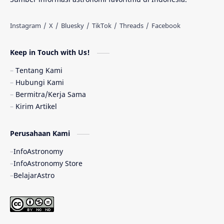
Antarbintang
Astronom
Astronomi dan Islam
Planet Kesembilan
Keep in Touch with Us!
Pulsar
Tiangong-1
Nova
Orion
Tentang Kami
Hubungi Kami
Quasar
Supermoon
TRAPPIST-1
Bermitra/Kerja Sama
Kirim Artikel
TanyaAstro
Ulasan
Ceres
Perusahaan Kami
Enseladus
Gelombang Gravitasi
InfoAstronomy
Indonesia
Kerdil Putih
LAPAN
InfoAstronomy Store
BelajarAstro
Astrobiologi
Merkurius
New Horizons
Olimpiade Sains Nasional
Roket
Week