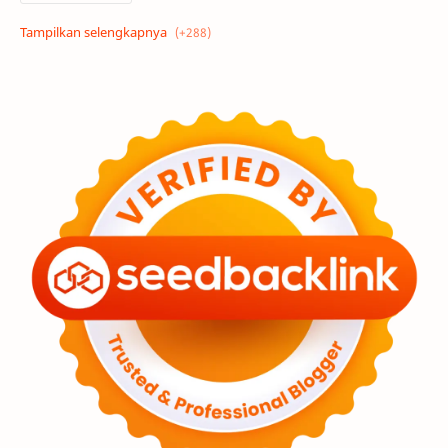
Alam semesta
Galaksi
Eksoplanet
Lubang Hitam
Feature
Tata Surya
Hype
Astronot
Asteroid
Observasi
Premium
Komet
Bulan
Penelitian
Serba-serbi
Satelit
Luar Angkasa
Video
Aurora
Supernova
Nebula
Sponsored
Matahari
Mars
Planet Katai