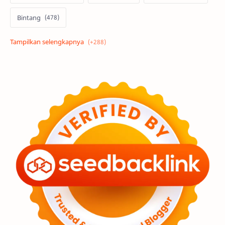
Bintang
Alam semesta
Galaksi
Eksoplanet
Lubang Hitam
Feature
Tata Surya
Hype
Astronot
Asteroid
Observasi
Premium
Komet
Bulan
Penelitian
Serba-serbi
Satelit
Luar Angkasa
Video
Aurora
Supernova
Nebula
Sponsored