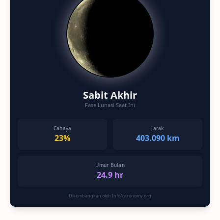
Sabit Akhir
Fase Lunasi Saat Ini
Cahaya
Jarak
23%
403.090 km
Umur Bulan
24.9 hr
Dikembangkan oleh InfoAstronomy.org