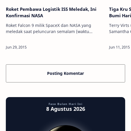
Roket Pembawa Logistik ISS Meledak, Ini
Tiga Kru 
Konfirmasi NASA
Bumi Hari
Roket Falcon 9 milik SpaceX dan NASA yang
Terry Virts
meledak saat peluncuran semalam (waktu
Samantha C
Indonesia). Kredit: AFP Info Astronomy - Tiga
pulang ke Bumi.K
astronot yang saat ini berada di Stasiun Luar…
Kru Ekspedi
Posting Komentar
Fase Bulan Hari Ini
8 Agustus 2026