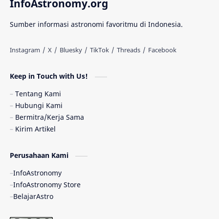
InfoAstronomy.org
Materi Gelap
Tanya Astro
Uranus
Sumber informasi astronomi favoritmu di Indonesia.
Antarbintang
Astronom
Astronomi dan Islam
Planet Kesembilan
Keep in Touch with Us!
Pulsar
Tiangong-1
Nova
Orion
Tentang Kami
Hubungi Kami
Quasar
Supermoon
TRAPPIST-1
Bermitra/Kerja Sama
Kirim Artikel
Ulasan
Ceres
Enseladus
Perusahaan Kami
Gelombang Gravitasi
Indonesia
InfoAstronomy
Kerdil Putih
LAPAN
TanyaAstro
InfoAstronomy Store
BelajarAstro
Astrobiologi
Merkurius
New Horizons