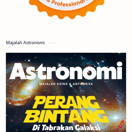
Matahari
Featured
Mars
Planet Katai
GMT 2016
History
Hoax
Bima Sakti
Meteor
Majalah Astronomi
Gerhana
Komet ISON
Jupiter
Planet Kerdil
Bumi
Pengetahuan
Berita
Hujan Meteor
Satelit Alami
Rasi Bintang
Teleskop
Saturnus
GBT 2018
UFO
Advertorial
Astrofotografi