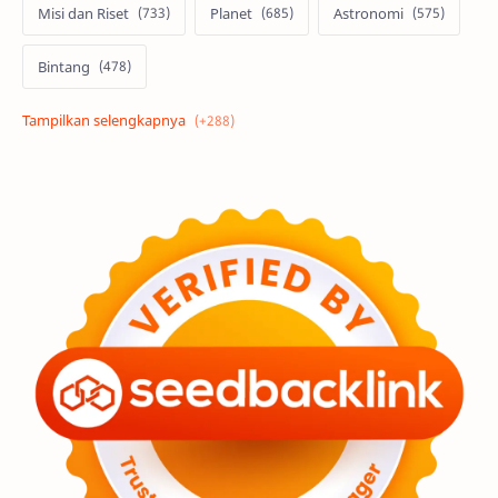
Misi dan Riset
Planet
Astronomi
Bintang
Alam semesta
Galaksi
Eksoplanet
Lubang Hitam
Feature
Tata Surya
Hype
Astronot
Asteroid
Observasi
Premium
Komet
Bulan
Penelitian
Serba-serbi
Satelit
Luar Angkasa
Video
Aurora
Supernova
Nebula
Sponsored