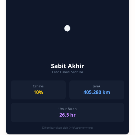
Sabit Akhir
Fase Lunasi Saat Ini
Cahaya
Jarak
10%
405.280 km
Umur Bulan
26.5 hr
Dikembangkan oleh InfoAstronomy.org