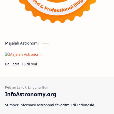
Matahari
Featured
Mars
Planet Katai
GMT 2016
History
Hoax
Bima Sakti
Meteor
Majalah Astronomi
Gerhana
Komet ISON
Jupiter
Planet Kerdil
Bumi
Pengetahuan
Beli edisi 15 di sini!
Berita
Hujan Meteor
Satelit Alami
Rasi Bintang
Teleskop
Saturnus
InfoAstronomy.org
GBT 2018
UFO
Advertorial
Sumber informasi astronomi favoritmu di Indonesia.
Astrofotografi