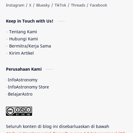
Stasiun Luar Angkasa Internasional
Keep in Touch with Us!
Gugus Bintang
Menarik Dibaca
Tentang Kami
Venus
Pluto
Galaksi Kerdil
Hubungi Kami
Bermitra/Kerja Sama
Gambar Harian
Titan
Kirim Artikel
Bintang Neutron
Hubble
Tips
Perusahaan Kami
InfoAstronomy
Juno
Bintang Biner
Cassini
InfoAstronomy Store
BelajarAstro
Galeri
Gugus Galaksi
Proxima b
Fakta
Galaksi Spiral
Kehidupan Asing
Lubang Cacing
Seluruh konten di blog ini disebarluaskan di bawah