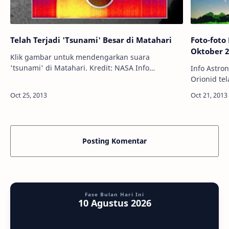
Telah Terjadi 'Tsunami' Besar di Matahari
Foto-foto
Oktober 2
Klik gambar untuk mendengarkan suara
'tsunami' di Matahari. Kredit: NASA Info
Info Astronomy Info Astronomy 
Astronomy - Sunspot atau bintik Matahari
Orionid te
berkode AR1875 meletus pada 23 Oktober…
malam hing
meteor ini
Posting Komentar
Fase Bulan Hari Ini
10 Agustus 2026