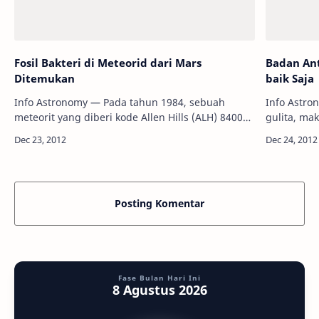
Fosil Bakteri di Meteorid dari Mars
Badan Ant
Ditemukan
baik Saja
Info Astronomy — Pada tahun 1984, sebuah
Info Astro
meteorit yang diberi kode Allen Hills (ALH) 84001
gulita, ma
ditemukan disebuah tempat di Antartika. Meteorit
bertanggu
tersebut diperkirakan jatuh ke bumi 1…
Dikatakan N
jelas k…
Posting Komentar
Fase Bulan Hari Ini
8 Agustus 2026