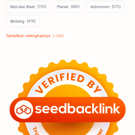
Misi dan Riset
Planet
Astronomi
Bintang
Alam semesta
Galaksi
Eksoplanet
Lubang Hitam
Feature
Tata Surya
Hype
Astronot
Asteroid
Observasi
Premium
Komet
Bulan
Penelitian
Serba-serbi
Satelit
Luar Angkasa
Video
Aurora