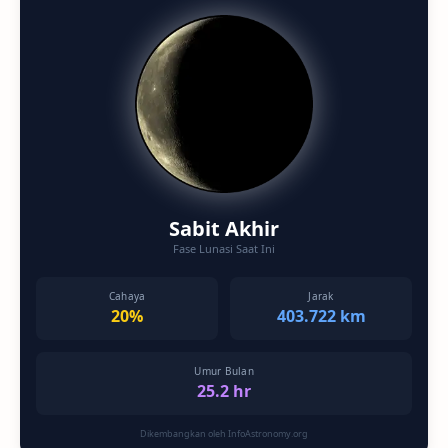
Sabit Akhir
Fase Lunasi Saat Ini
Cahaya
Jarak
20%
403.722 km
Umur Bulan
25.2 hr
Dikembangkan oleh InfoAstronomy.org