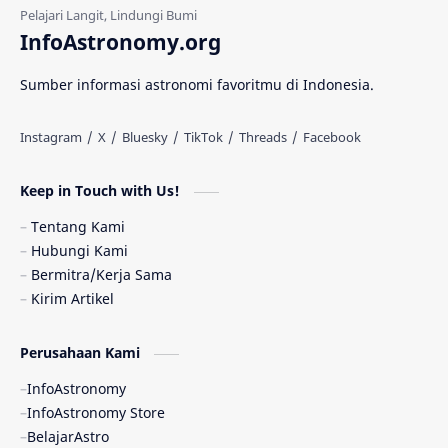
Gerhana Matahari
Eksperimen
InfoAstronomy.org
Materi Gelap
Tanya Astro
Uranus
Sumber informasi astronomi favoritmu di Indonesia.
Antarbintang
Astronom
Astronomi dan Islam
Planet Kesembilan
Keep in Touch with Us!
Pulsar
Tiangong-1
Nova
Orion
Tentang Kami
Hubungi Kami
Quasar
Supermoon
TRAPPIST-1
Bermitra/Kerja Sama
Kirim Artikel
Ulasan
Ceres
Enseladus
Perusahaan Kami
Gelombang Gravitasi
Indonesia
InfoAstronomy
Kerdil Putih
LAPAN
TanyaAstro
InfoAstronomy Store
BelajarAstro