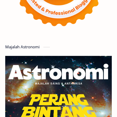
Supernova
Nebula
Sponsored
Matahari
Featured
Mars
Planet Katai
GMT 2016
History
Hoax
Bima Sakti
Meteor
Majalah Astronomi
Gerhana
Komet ISON
Jupiter
Planet Kerdil
Bumi
Pengetahuan
Berita
Hujan Meteor
Satelit Alami
Rasi Bintang
Teleskop
Saturnus
GBT 2018
UFO
Advertorial
Astrofotografi