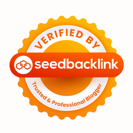
Eksoplanet
Lubang Hitam
Feature
Tata Surya
Hype
Astronot
Asteroid
Observasi
Premium
Komet
Bulan
Penelitian
Serba-serbi
Satelit
Luar Angkasa
Video
Aurora
Supernova
Nebula
Sponsored
Matahari
Featured
Mars
Planet Katai
GMT 2016
History