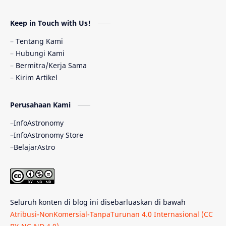
Astronomi dan Islam
Planet Kesembilan
Keep in Touch with Us!
Pulsar
Tiangong-1
Nova
Orion
Tentang Kami
Hubungi Kami
Quasar
Supermoon
TRAPPIST-1
Bermitra/Kerja Sama
Kirim Artikel
Ulasan
Ceres
Enseladus
Perusahaan Kami
Gelombang Gravitasi
Indonesia
InfoAstronomy
Kerdil Putih
LAPAN
TanyaAstro
InfoAstronomy Store
BelajarAstro
Astrobiologi
Merkurius
New Horizons
Olimpiade Sains Nasional
Roket
Week
Seluruh konten di blog ini disebarluaskan di bawah
Bumi Super
GBT18
Hilal
Atribusi-NonKomersial-TanpaTurunan 4.0 Internasional (CC