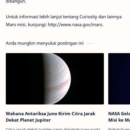
dibangun.
Untuk informasi lebih lanjut tentang Curiosity dan lainnya
Mars misi, kunjungi: http://www.nasa.gov/mars.
Anda mungkin menyukai postingan ini
Wahana Antariksa Juno Kirim Citra Jarak
NASA Gela
Dekat Planet Jupiter
Misi ke M
Citra jarak dekat Jupiter yang dipotret Juno pada
Robot huma