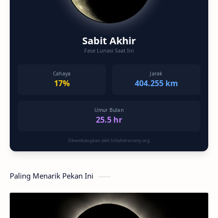
Sabit Akhir
Fase Lunasi Saat Ini
Cahaya
Jarak
17%
404.255 km
Umur Bulan
25.5 hr
Dikembangkan oleh InfoAstronomy.org
Paling Menarik Pekan Ini