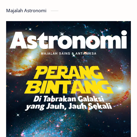
Hoax
Bima Sakti
Meteor
Majalah Astronomi
Gerhana
Komet ISON
Jupiter
Planet Kerdil
Bumi
Pengetahuan
Berita
Hujan Meteor
Satelit Alami
Rasi Bintang
Teleskop
Saturnus
GBT 2018
UFO
Advertorial
Astrofotografi
Stasiun Luar Angkasa Internasional
Gugus Bintang
Menarik Dibaca
Venus
Pluto
Galaksi Kerdil