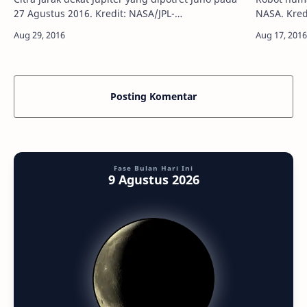
27 Agustus 2016. Kredit: NASA/JPL-
NASA. Kredit: NASA Inf
Caltech/SwRI/MSSS Info Astronomy - Wahana
mampu me
antariksa Juno milik NASA berhasil terbang lin…
bersama N
konsultan 
Posting Komentar
Fase Bulan Hari Ini
9 Agustus 2026