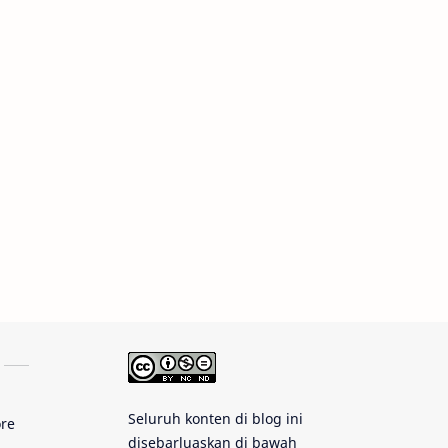
Rasi Bintang
Teleskop
Saturnus
GBT 2018
UFO
Advertorial
Astrofotografi
Stasiun Luar Angkasa Internasional
Gugus Bintang
Menarik Dibaca
Venus
Pluto
Galaksi Kerdil
Gambar Harian
Titan
Seluruh konten di blog ini
ore
Bintang Neutron
Hubble
disebarluaskan di bawah