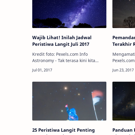
Wajib Lihat! Inilah Jadwal
Pemandan
Peristiwa Langit Juli 2017
Terakhir
Kredit foto: Pexels.com Info
Mengamati 
Astronomy - Tak terasa kini kita
Pexels.com Info Astronomy - Seca
telah memasuki paruh kedua tahun
astronomis,
2017. Sepanjang Juli 2017,
jatuh pada
setidaknya akan ada 20 peristiwa
Dengan beg
langit yang akan …
merupakan
25 Peristiwa Langit Penting
Panduan 