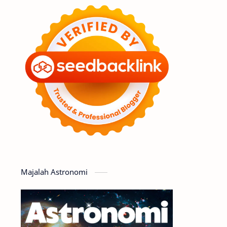
Feature
Tata Surya
Hype
Astronot
Asteroid
Observasi
Premium
Komet
Bulan
Penelitian
Serba-serbi
Satelit
Luar Angkasa
Video
Majalah Astronomi
Aurora
Supernova
Nebula
Sponsored