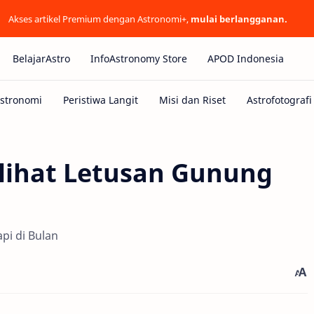
Akses artikel Premium dengan Astronomi+,
mulai berlangganan.
BelajarAstro
InfoAstronomy Store
APOD Indonesia
lihat Letusan Gunung
pi di Bulan