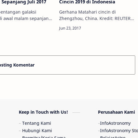
 Sepanjang Juli 2017
Cincin 2019 di Indonesia
bentangan galaksi
Gerhana Matahari cincin di
di awal malam sepanjang
Zhengzhou, China. Kredit: REUTERS
edit: Stellarium Info
Info Astronomy - Setelah menjadi
- Karena telah memasuki
tuan rumah peristiwa besar dan
arau, langit malam
langka berupa gerhana Matahari
Jul…
total pada 9 Mar…
osting Komentar
Keep in Touch with Us!
Perusahaan Kami
Tentang Kami
InfoAstronomy
Hubungi Kami
InfoAstronomy St
Bermitra/Kerja Sama
BelajarAstro