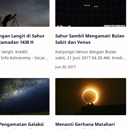
gan Langit di Sahur
Sahur Sambil Mengamati Bulan
 Ramadan 1438 H
Sabit dan Venus
langit. Kredit:
Konjungsi Venus dengan Bulan
ra
sabit, 21 Juni 2017 04.30 AM. Kredit:
 Idulfitri 1 Syawal 1438 H
Stellarium/InfoAstronomy Info
 tanggal 25 Juni 2017.
Astronomy - Selepas sahur pada 21
itu, besok (24/6)
Juni 2017, jangan lupa untuk tengok
 sa…
langi…
Pengamatan Galaksi
Menanti Gerhana Matahari