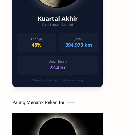
Kuartal Akhir
Fase Lunasi Saat Ini
Cahaya
Jarak
48%
394.973 km
Umur Bulan
22.4 hr
Dikembangkan oleh InfoAstronomy.org
Paling Menarik Pekan Ini