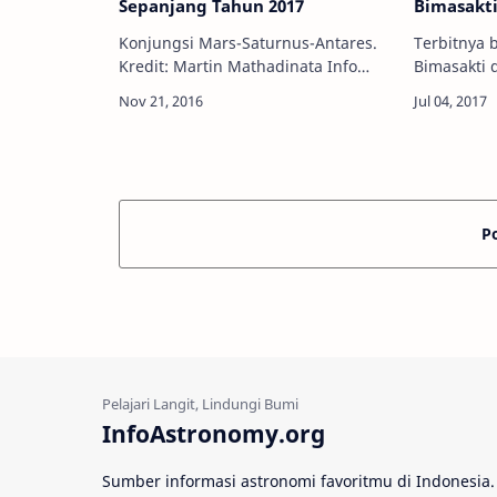
Sepanjang Tahun 2017
Bimasakti
Konjungsi Mars-Saturnus-Antares.
Terbitnya 
Kredit: Martin Mathadinata Info
Bimasakti 
Astronomy - Tahun 2016 mungkin
Juli 2017. Kr
akan diingat sebagai tahun yang
Astronomy 
luar biasa di benak para pengamat
musim kem
langit. Bagaima…
sepanjang 
P
InfoAstronomy.org
Sumber informasi astronomi favoritmu di Indonesia.