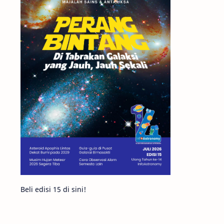
Matahari
Mars
Planet Katai
Featured
GMT 2016
History
Hoax
Bima Sakti
Meteor
Gerhana
Komet ISON
Jupiter
Planet Kerdil
Bumi
Pengetahuan
Berita
Beli edisi 15 di sini!
Hujan Meteor
Satelit Alami