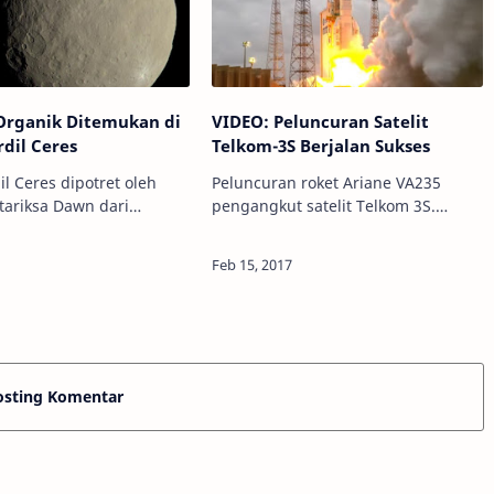
Organik Ditemukan di
VIDEO: Peluncuran Satelit
rdil Ceres
Telkom-3S Berjalan Sukses
il Ceres dipotret oleh
Peluncuran roket Ariane VA235
ariksa Dawn dari
pengangkut satelit Telkom 3S.
redit: NASA/JPL-Caltech
Kredit: Arianespace/YouTube Info
nomy - Molekul organik
Astronomy - Dini hari tadi, 15
baru-baru ini telah
Februari 2017 pukul 4:39 WIB, roket
 di…
Ariane VA235…
osting Komentar