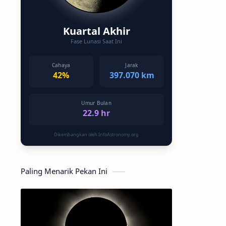
Kuartal Akhir
Fase Lunasi Saat Ini
Cahaya
Jarak
42%
397.070 km
Umur Bulan
22.9 hr
Dikembangkan oleh InfoAstronomy.org
Paling Menarik Pekan Ini