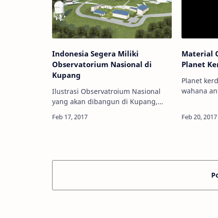
Indonesia Segera Miliki
Material 
Observatorium Nasional di
Planet Ke
Kupang
Planet kerd
wahana ant
Ilustrasi Observatroium Nasional
orbitnya. K
yang akan dibangun di Kupang,
Info Astro
NTT. Kredit: LAPAN Info Astronomy -
sederhana 
Indonesia sejatinya memiliki
terdeteksi
Observatorium Bosscha di
Lembang, yang diken…
P