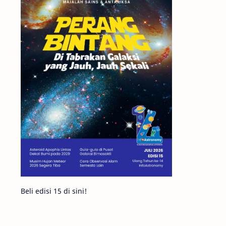
Matahari
Mars
Planet Katai
Featured
GMT 2016
History
Hoax
Bima Sakti
Meteor
Gerhana
Komet ISON
Jupiter
Planet Kerdil
Bumi
Pengetahuan
Berita
Beli edisi 15 di sini!
Hujan Meteor
Satelit Alami