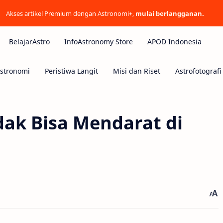
Akses artikel Premium dengan Astronomi+,
mulai berlangganan.
BelajarAstro
InfoAstronomy Store
APOD Indonesia
dak Bisa Mendarat di