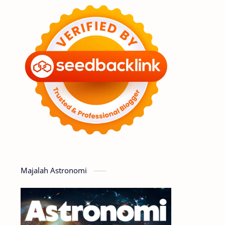
Feature
Tata Surya
Hype
Astronot
Asteroid
Observasi
Premium
Komet
Bulan
Penelitian
Serba-serbi
Satelit
Luar Angkasa
Video
Majalah Astronomi
Aurora
Supernova
Nebula
Sponsored