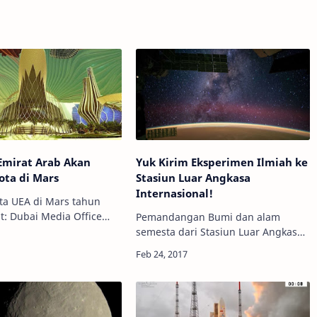
 Emirat Arab Akan
Yuk Kirim Eksperimen Ilmiah ke
ota di Mars
Stasiun Luar Angkasa
Internasional!
ota UEA di Mars tahun
it: Dubai Media Office
Pemandangan Bumi dan alam
nomy - Tak hanya Amerika
semesta dari Stasiun Luar Angkasa
engan NASA-nya yang
Internasional. Kredit:
 untuk mendaratkan
NASA/ESA/CSA Info Astronomy -
i Mar…
Program Try Zero G hadir lagi! Ini
merupakan sebuah program…