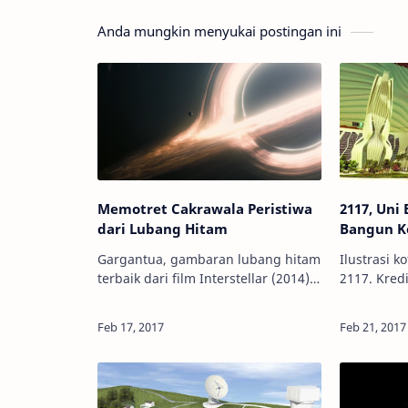
Anda mungkin menyukai postingan ini
Memotret Cakrawala Peristiwa
2117, Uni
dari Lubang Hitam
Bangun K
Gargantua, gambaran lubang hitam
Ilustrasi k
terbaik dari film Interstellar (2014).
2117. Kred
Kredit: Warner Bros Info
Info Astro
Astronomy - Lubang hitam, seperti
Serikat d
namanya, kenampakannya hitam
berambisi
dan san…
manusia d