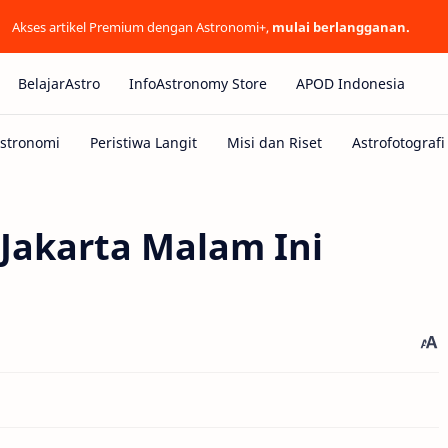
Akses artikel Premium dengan Astronomi+,
mulai berlangganan.
BelajarAstro
InfoAstronomy Store
APOD Indonesia
 Jakarta Malam Ini