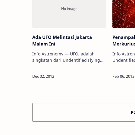
Ada UFO Melintasi Jakarta
Penampak
Malam Ini
Merkuriu
Info Astronomy — UFO, adalah
Info Astro
singkatan dari Undentified Flying
Undentified
Object atau Benda Terbang Tidak
menjadi b
Dikenal. Ia akan melintasi langit
dibaca dan 
Jakarta, dari lagit barat laut ke
perdebatan
langit uta…
kontra ke
P