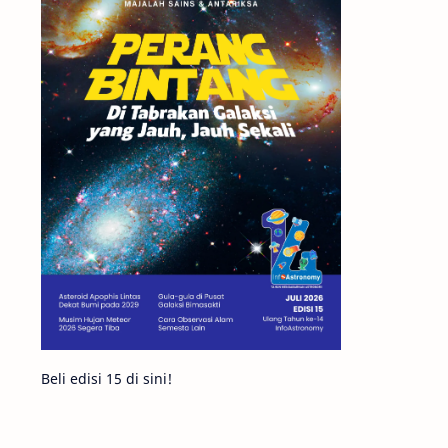
Matahari
Mars
Planet Katai
Featured
GMT 2016
History
Hoax
Bima Sakti
Meteor
Gerhana
Komet ISON
Jupiter
Planet Kerdil
Bumi
Pengetahuan
Berita
Beli edisi 15 di sini!
Hujan Meteor
Satelit Alami