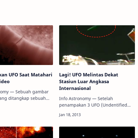
an UFO Saat Matahari
Lagi! UFO Melintas Dekat
Video
Stasiun Luar Angkasa
Internasional
onomy — Sebuah gambar
yang ditangkap sebuah
Info Astronomy — Setelah
ada 12 Maret 2012
penampakan 3 UFO (Undentified
kan dunia maya. Gara-
Flying Object) yang berada di dekat
penampakan bayangan
Stasiun Luar Angkasa Nasional
sar planet yang se…
(ISS), kini muncul lagi benda
terbang tidak dikenal yang…