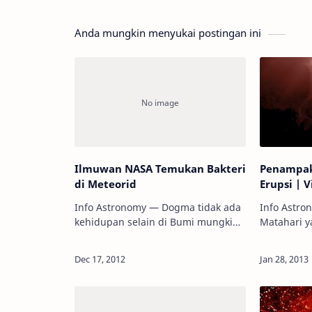
Anda mungkin menyukai postingan ini
Ilmuwan NASA Temukan Bakteri
Penampak
di Meteorid
Erupsi | 
Info Astronomy — Dogma tidak ada
Info Astr
kehidupan selain di Bumi mungkin
Matahari 
sebentar lagi harus dipertanyakan
teleskop p
lagi setelah seorang ilmuwan NASA
mengheboh
mengatakan telah menemukan
gara ada 
bukti fosil bakt…
obyek sebe