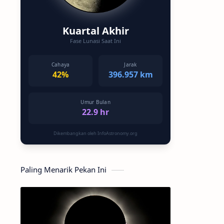
Kuartal Akhir
Fase Lunasi Saat Ini
Cahaya
Jarak
42%
396.957 km
Umur Bulan
22.9 hr
Dikembangkan oleh InfoAstronomy.org
Paling Menarik Pekan Ini