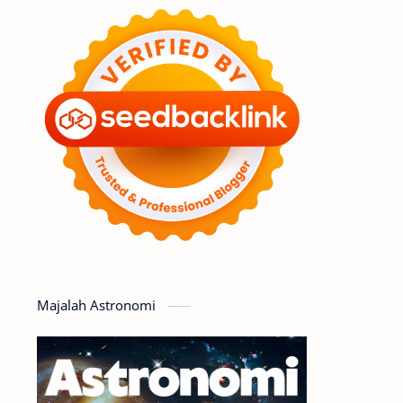
Feature
Tata Surya
Hype
Astronot
Asteroid
Observasi
Premium
Komet
Bulan
Penelitian
Serba-serbi
Satelit
Luar Angkasa
Video
Majalah Astronomi
Aurora
Supernova
Nebula
Sponsored