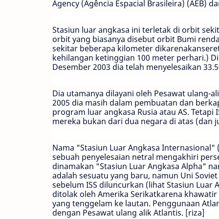
Agency (
Agência Espacial Brasileira
) (AEB) d
Stasiun luar angkasa ini terletak di orbit se
orbit yang biasanya disebut orbit Bumi renda
sekitar beberapa kilometer dikarenakansereta
kehilangan ketinggian 100 meter perhari.) 
Desember 2003 dia telah menyelesaikan 33.5
Dia utamanya dilayani oleh Pesawat ulang-al
2005 dia masih dalam pembuatan dan berkapas
program luar angkasa Rusia atau AS. Tetapi I
mereka bukan dari dua negara di atas (dan ju
Nama "Stasiun Luar Angkasa Internasional"
sebuah penyelesaian netral mengakhiri pers
dinamakan "Stasiun Luar Angkasa Alpha" na
adalah sesuatu yang baru, namun
Uni Soviet
sebelum ISS diluncurkan (lihat
Stasiun Luar 
ditolak oleh
Amerika Serikat
karena khawatir
yang tenggelam ke lautan. Penggunaan Atl
dengan
Pesawat ulang alik Atlantis
. [riza]