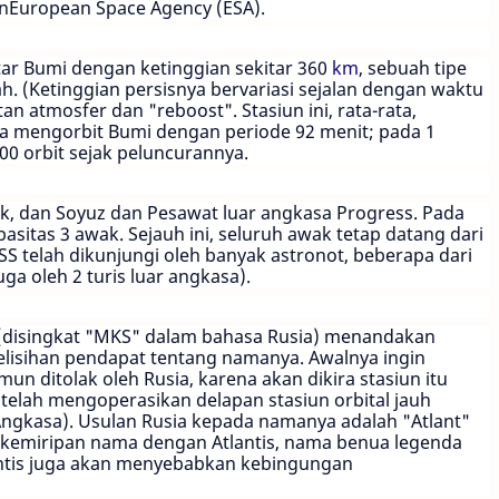
an
European Space Agency
(ESA).
kitar Bumi dengan ketinggian sekitar 360
km
, sebuah tipe
h. (Ketinggian persisnya bervariasi sejalan dengan waktu
n atmosfer dan "reboost". Stasiun ini, rata-rata,
Dia mengorbit Bumi dengan periode 92 menit; pada 1
00 orbit sejak peluncurannya.
ik, dan Soyuz dan Pesawat luar angkasa Progress. Pada
itas 3 awak. Sejauh ini, seluruh awak tetap datang dari
SS telah dikunjungi oleh banyak astronot, beberapa dari
ga oleh 2 turis luar angkasa).
 (disingkat "MKS" dalam bahasa Rusia) menandakan
elisihan pendapat tentang namanya. Awalnya ingin
mun ditolak oleh
Rusia
, karena akan dikira stasiun itu
telah mengoperasikan delapan stasiun orbital jauh
Angkasa
). Usulan Rusia kepada namanya adalah "Atlant"
 kemiripan nama dengan
Atlantis
, nama benua legenda
antis juga akan menyebabkan kebingungan