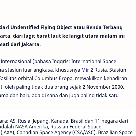
ari Undentified Flying Object atau Benda Terbang
arta, dari lagit barat laut ke langit utara malam ini
ati dari Jakarta.
 Internasional
(
bahasa Inggris
: International Space
na stasiun luar angkasa, khususnya
Mir
2
Rusia
,
Stasiun
Fasilitas orbital Columbus
Eropa, mewakilkan kehadiran
ti oleh paling tidak dua orang sejak
2 November
2000
.
ama dan baru ada di sana dan juga paling tidak satu
a: AS, Rusia, Jepang, Kanada, Brasil dan 11 negara dari
adalah
NASA
Amerika,
Russian Federal Space
(JAXA)
,
Canadian Space Agency
(CSA/ASC), Brazilian Space