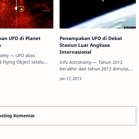
an UFO di Planet
Penampakan UFO di Dekat
s
Stasiun Luar Angkasa
Internasional
nomy — UFO alias
 Flying Object selalu
Info Astronomy — Tahun 2012
ahan yang menarik untuk
berakhir dan tahun 2013 dimulai,
diikuti. Walau terjadi
banyak laporan penampakan UFO
 kusir tentang pro dan
dari seluruh dunia tapi bagaimana
beradaan…
benda-benda yang tak dikenal
diduga terlihat di ruan…
osting Komentar