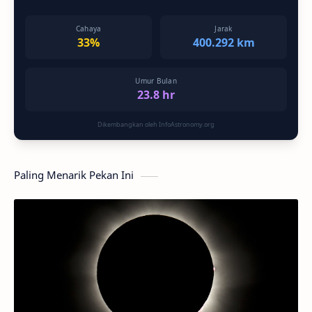
Cahaya
Jarak
33%
400.292 km
Umur Bulan
23.8 hr
Dikembangkan oleh InfoAstronomy.org
Paling Menarik Pekan Ini