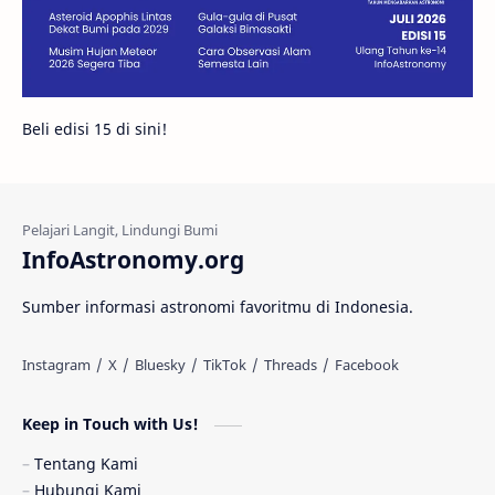
Juno
Bintang Biner
Cassini
Galeri
Gugus Galaksi
Proxima b
Beli edisi 15 di sini!
Fakta
Galaksi Spiral
Kehidupan Asing
Lubang Cacing
Gerhana Matahari
Eksperimen
InfoAstronomy.org
Materi Gelap
Tanya Astro
Uranus
Sumber informasi astronomi favoritmu di Indonesia.
Antarbintang
Astronom
Astronomi dan Islam
Planet Kesembilan
Keep in Touch with Us!
Pulsar
Tiangong-1
Nova
Orion
Tentang Kami
Hubungi Kami