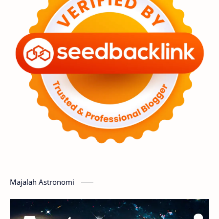
Astronot
Asteroid
Observasi
Premium
Komet
Bulan
Penelitian
Serba-serbi
Satelit
Luar Angkasa
Video
Aurora
Supernova
Nebula
Sponsored
Matahari
Featured
Mars
Planet Katai
GMT 2016
History
Hoax
Bima Sakti
Meteor
Majalah Astronomi
Gerhana
Komet ISON
Jupiter
Planet Kerdil
Bumi
Pengetahuan