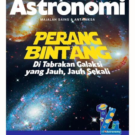
Berita
Hujan Meteor
Satelit Alami
Rasi Bintang
Teleskop
Saturnus
GBT 2018
UFO
Advertorial
Astrofotografi
Stasiun Luar Angkasa Internasional
Gugus Bintang
Menarik Dibaca
Venus
Pluto
Galaksi Kerdil
Gambar Harian
Titan
Bintang Neutron
Hubble
Tips