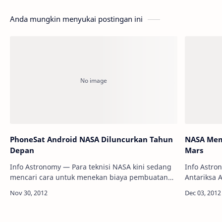
Anda mungkin menyukai postingan ini
PhoneSat Android NASA Diluncurkan Tahun
NASA Mem
Depan
Mars
Info Astronomy — Para teknisi NASA kini sedang
Info Astr
mencari cara untuk menekan biaya pembuatan
Antariksa 
satelit. Salah satu cara yang mereka lirik adalah
spekulasi 
membuat satelit menggunakan komponen …
Curiosity,
…