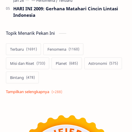
HARI INI 2009: Gerhana Matahari Cincin Lintasi
Indonesia
Topik Menarik Pekan Ini
Terbaru
Fenomena
Misi dan Riset
Planet
Astronomi
Bintang
Alam semesta
Galaksi
Eksoplanet
Lubang Hitam
Feature
Tata Surya
Hype