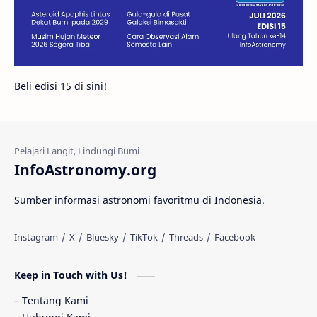
Juno
Bintang Biner
Cassini
Galeri
Gugus Galaksi
Proxima b
Beli edisi 15 di sini!
Fakta
Galaksi Spiral
Kehidupan Asing
Lubang Cacing
Gerhana Matahari
Eksperimen
InfoAstronomy.org
Materi Gelap
Tanya Astro
Uranus
Sumber informasi astronomi favoritmu di Indonesia.
Antarbintang
Astronom
Astronomi dan Islam
Planet Kesembilan
Keep in Touch with Us!
Pulsar
Tiangong-1
Nova
Orion
Tentang Kami