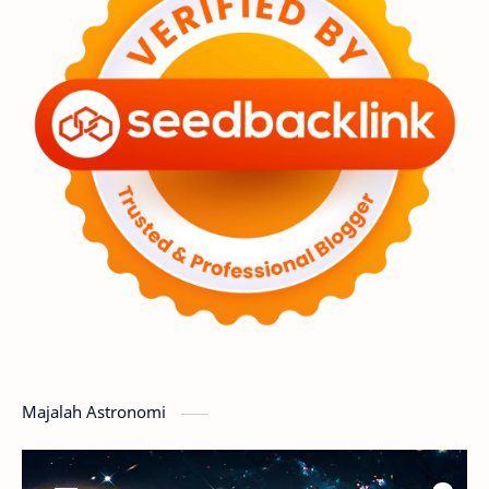
Astronot
Asteroid
Observasi
Premium
Komet
Bulan
Penelitian
Serba-serbi
Satelit
Luar Angkasa
Video
Aurora
Supernova
Nebula
Sponsored
Matahari
Featured
Mars
Planet Katai
GMT 2016
History
Hoax
Bima Sakti
Meteor
Majalah Astronomi
Gerhana
Komet ISON
Jupiter
Planet Kerdil
Bumi
Pengetahuan