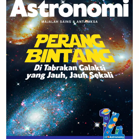
Berita
Hujan Meteor
Satelit Alami
Rasi Bintang
Teleskop
Saturnus
GBT 2018
UFO
Advertorial
Astrofotografi
Stasiun Luar Angkasa Internasional
Gugus Bintang
Menarik Dibaca
Venus
Pluto
Galaksi Kerdil
Gambar Harian
Titan
Bintang Neutron
Hubble
Tips