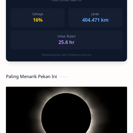
Cahaya
Jarak
16%
404.471 km
Umur Bulan
25.6 hr
Dikembangkan oleh InfoAstronomy.org
Paling Menarik Pekan Ini