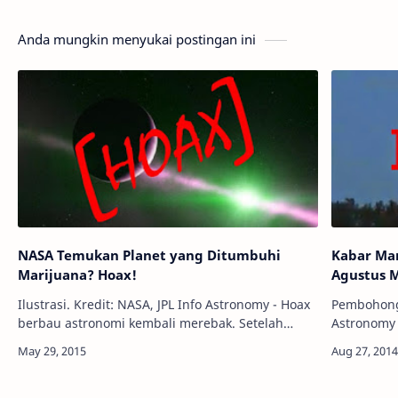
Anda mungkin menyukai postingan ini
NASA Temukan Planet yang Ditumbuhi
Kabar Ma
Marijuana? Hoax!
Agustus 
Ilustrasi. Kredit: NASA, JPL Info Astronomy - Hoax
Pembohongan
berbau astronomi kembali merebak. Setelah
Astronomy 
geger suara terompet 'sangkakala', kali ini
muncul kem
datang sebuah informasi bahwa Lemba…
yang sama