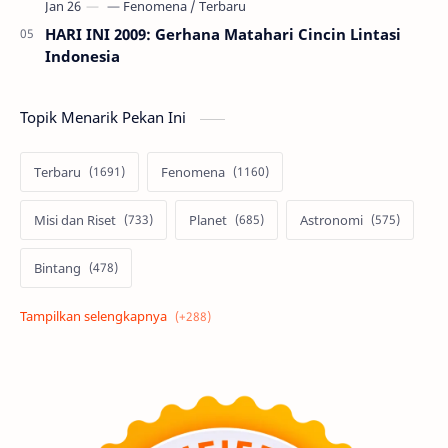
HARI INI 2009: Gerhana Matahari Cincin Lintasi
Indonesia
Topik Menarik Pekan Ini
Terbaru
Fenomena
Misi dan Riset
Planet
Astronomi
Bintang
Alam semesta
Galaksi
Eksoplanet
Lubang Hitam
Feature
Tata Surya
Hype