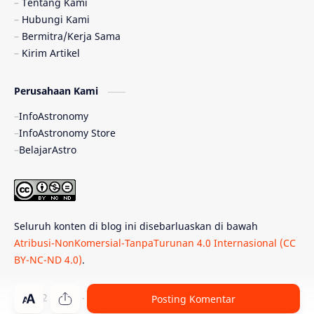
Tentang Kami
Hubungi Kami
Quasar
Supermoon
TRAPPIST-1
Bermitra/Kerja Sama
Kirim Artikel
Ulasan
Ceres
Enseladus
Perusahaan Kami
Gelombang Gravitasi
Indonesia
InfoAstronomy
Kerdil Putih
LAPAN
TanyaAstro
InfoAstronomy Store
BelajarAstro
Astrobiologi
Merkurius
New Horizons
Olimpiade Sains Nasional
Roket
Week
Seluruh konten di blog ini disebarluaskan di bawah
Bumi Super
GBT18
Hilal
Atribusi-NonKomersial-TanpaTurunan 4.0 Internasional (CC
BY-NC-ND 4.0)
.
Katai Cokelat
Kepler
Neptunus
Observatorium
Perseid
SpaceX
© 2012 -
2026
‧
PT Belajar Astronomi Indonesia
. All rights reser
Posting Komentar