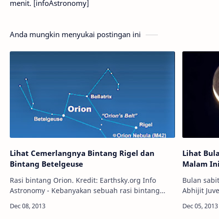
menit. [infoAstronomy]
Anda mungkin menyukai postingan ini
Lihat Cemerlangnya Bintang Rigel dan
Lihat Bul
Bintang Betelgeuse
Malam In
Rasi bintang Orion. Kredit: Earthsky.org Info
Bulan sabi
Astronomy - Kebanyakan sebuah rasi bintang
Abhijit Juvekar Info Astronomy - Lih
hanya memiliki satu bintang paling cemerlang,
muda di de
tapi rasi bintang Orion punya du…
akan mene