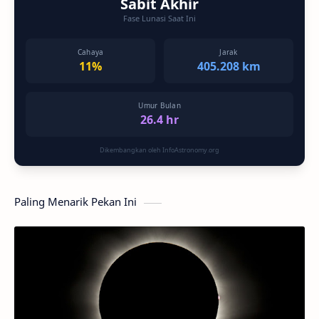
Sabit Akhir
Fase Lunasi Saat Ini
Cahaya
Jarak
11%
405.208 km
Umur Bulan
26.4 hr
Dikembangkan oleh InfoAstronomy.org
Paling Menarik Pekan Ini