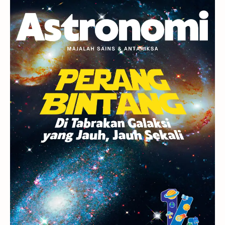
Planet Kerdil
Bumi
Pengetahuan
Berita
Hujan Meteor
Satelit Alami
Rasi Bintang
Teleskop
Saturnus
GBT 2018
UFO
Advertorial
Astrofotografi
Stasiun Luar Angkasa Internasional
Gugus Bintang
Menarik Dibaca
Venus
Pluto
Galaksi Kerdil
Gambar Harian
Titan