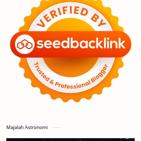
Astronot
Asteroid
Observasi
Premium
Komet
Bulan
Penelitian
Serba-serbi
Satelit
Luar Angkasa
Video
Aurora
Supernova
Nebula
Sponsored
Matahari
Featured
Mars
Planet Katai
GMT 2016
History
Hoax
Bima Sakti
Meteor
Majalah Astronomi
Gerhana
Komet ISON
Jupiter