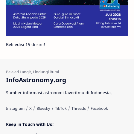
Bintang Neutron
Hubble
Tips
Juno
Bintang Biner
Cassini
Galeri
Gugus Galaksi
Proxima b
Beli edisi 15 di sini!
Fakta
Galaksi Spiral
Kehidupan Asing
Lubang Cacing
Gerhana Matahari
Eksperimen
InfoAstronomy.org
Materi Gelap
Tanya Astro
Uranus
Sumber informasi astronomi favoritmu di Indonesia.
Antarbintang
Astronom
Astronomi dan Islam
Planet Kesembilan
Keep in Touch with Us!
Pulsar
Tiangong-1
Nova
Orion