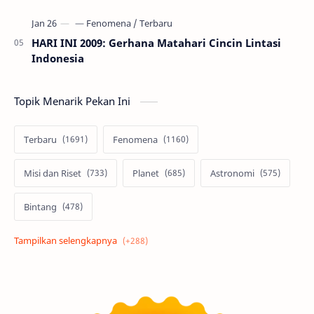
HARI INI 2009: Gerhana Matahari Cincin Lintasi
Indonesia
Topik Menarik Pekan Ini
Terbaru
Fenomena
Misi dan Riset
Planet
Astronomi
Bintang
Alam semesta
Galaksi
Eksoplanet
Lubang Hitam
Feature
Tata Surya
Hype