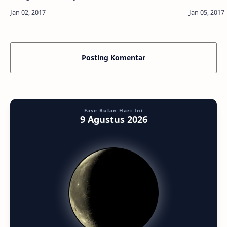
massa 1,89
Mathadinata Info Astronomy - Mengawali tahun
yang baru ini, lima planet Tata Surya…
Posting Komentar
Fase Bulan Hari Ini
9 Agustus 2026