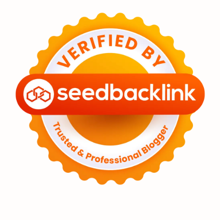
Feature
Tata Surya
Hype
Astronot
Asteroid
Observasi
Premium
Komet
Bulan
Penelitian
Serba-serbi
Satelit
Luar Angkasa
Video
Aurora
Supernova
Nebula
Sponsored
Matahari
Featured
Mars
Planet Katai
GMT 2016
History
Hoax
Bima Sakti
Meteor