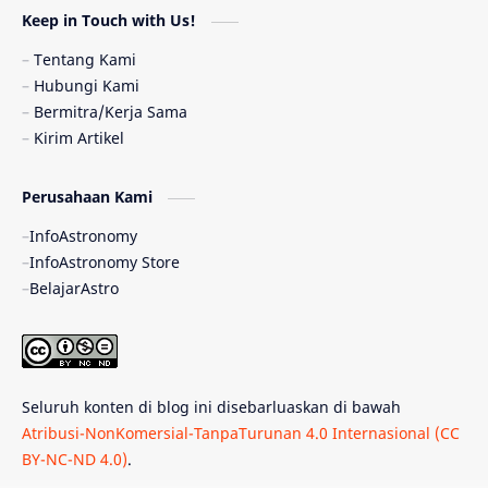
Keep in Touch with Us!
Pulsar
Tiangong-1
Nova
Orion
Tentang Kami
Hubungi Kami
Quasar
Supermoon
TRAPPIST-1
Bermitra/Kerja Sama
Kirim Artikel
Ulasan
Ceres
Enseladus
Perusahaan Kami
Gelombang Gravitasi
Indonesia
InfoAstronomy
Kerdil Putih
LAPAN
TanyaAstro
InfoAstronomy Store
BelajarAstro
Astrobiologi
Merkurius
New Horizons
Olimpiade Sains Nasional
Roket
Week
Seluruh konten di blog ini disebarluaskan di bawah
Bumi Super
GBT18
Hilal
Atribusi-NonKomersial-TanpaTurunan 4.0 Internasional (CC
BY-NC-ND 4.0)
.
Katai Cokelat
Kepler
Neptunus