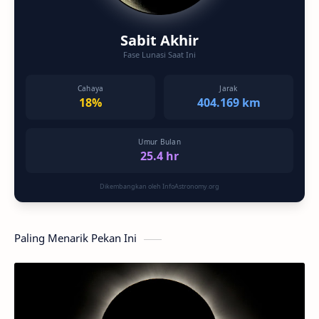
Sabit Akhir
Fase Lunasi Saat Ini
Cahaya
Jarak
18%
404.169 km
Umur Bulan
25.4 hr
Dikembangkan oleh InfoAstronomy.org
Paling Menarik Pekan Ini