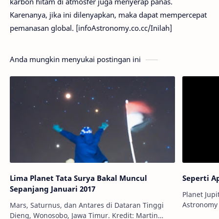
karbon hitam di atmosfer juga menyerap panas.
Karenanya, jika ini dilenyapkan, maka dapat mempercepat
pemanasan global. [infoAstronomy.co.cc/Inilah]
Anda mungkin menyukai postingan ini
Lima Planet Tata Surya Bakal Muncul
Seperti A
Sepanjang Januari 2017
Planet Jupit
Astronomy 
Mars, Saturnus, dan Antares di Dataran Tinggi
gas, denga
Dieng, Wonosobo, Jawa Timur. Kredit: Martin