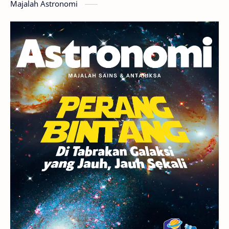
Majalah Astronomi
Gerhana
Komet ISON
Jupiter
Planet Kerdil
Bumi
Pengetahuan
Berita
Hujan Meteor
Satelit Alami
Rasi Bintang
Teleskop
Saturnus
GBT 2018
UFO
Advertorial
Astrofotografi
Stasiun Luar Angkasa Internasional
Gugus Bintang
Menarik Dibaca
Venus
Pluto
Galaksi Kerdil