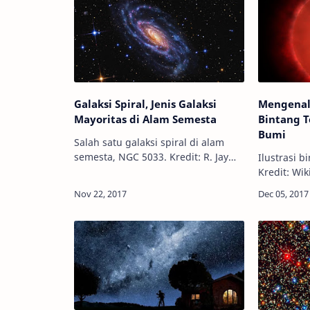
Galaksi Spiral, Jenis Galaksi
Mengenal
Mayoritas di Alam Semesta
Bintang 
Bumi
Salah satu galaksi spiral di alam
semesta, NGC 5033. Kredit: R. Jay
Ilustrasi b
GaBany Info Astronomy - Menurut
Kredit: Wik
morfologinya, ada tiga jenis galaksi
Astronomy 
di alam semesta; spiral, elips, dan
bintang di
tak …
terdekat p
Matahari, 