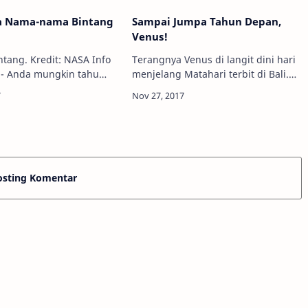
a Nama-nama Bintang
Sampai Jumpa Tahun Depan,
Venus!
ang. Kredit: NASA Info
Terangnya Venus di langit dini hari
 - Anda mungkin tahu
menjelang Matahari terbit di Bali.
ama bintang seperti
Kredit: Sandi Astina Putra, 2017 Info
 Betelgeuse, Rigel,
Astronomy - Bila sejak Maret 2017
rius. Tapi, tahukah Anda
kemarin kita telah menyaksika…
 as…
osting Komentar