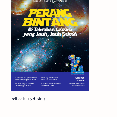
Matahari
Featured
Mars
Planet Katai
GMT 2016
History
Hoax
Bima Sakti
Meteor
Gerhana
Komet ISON
Jupiter
Planet Kerdil
Bumi
Pengetahuan
Berita
Beli edisi 15 di sini!
Hujan Meteor
Satelit Alami