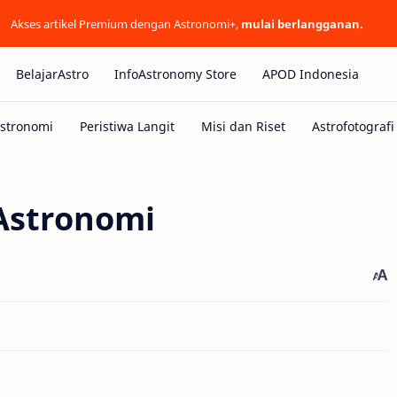
Akses artikel Premium dengan Astronomi+,
mulai berlangganan.
BelajarAstro
InfoAstronomy Store
APOD Indonesia
 Astronomi