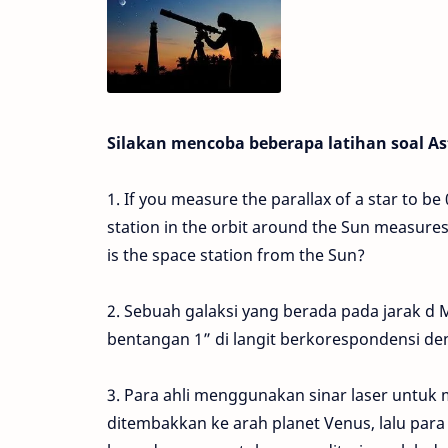
Silakan mencoba beberapa latihan soal As
1. If you measure the parallax of a star to b
station in the orbit around the Sun measures 
is the space station from the Sun?
2. Sebuah galaksi yang berada pada jarak d M
bentangan 1” di langit berkorespondensi de
3. Para ahli menggunakan sinar laser untuk 
ditembakkan ke arah planet Venus, lalu par