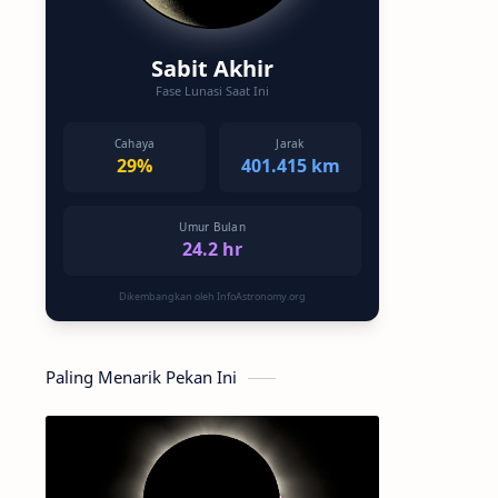
Sabit Akhir
Fase Lunasi Saat Ini
Cahaya
Jarak
29%
401.415 km
Umur Bulan
24.2 hr
Dikembangkan oleh InfoAstronomy.org
Paling Menarik Pekan Ini