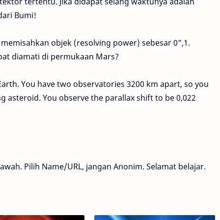
tektor tertentu. Jika didapat selang waktunya adalah
dari Bumi!
emisahkan objek (resolving power) sebesar 0”,1.
at diamati di permukaan Mars?
Earth. You have two observatories 3200 km apart, so you
g asteroid. You observe the parallax shift to be 0,022
awah. Pilih Name/URL, jangan Anonim. Selamat belajar.