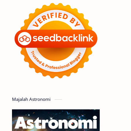
Feature
Tata Surya
Hype
Astronot
Asteroid
Observasi
Premium
Komet
Bulan
Penelitian
Serba-serbi
Satelit
Luar Angkasa
Video
Majalah Astronomi
Aurora
Supernova
Nebula
Sponsored