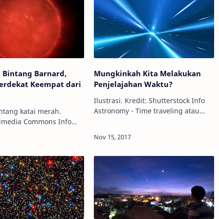
 Bintang Barnard,
Mungkinkah Kita Melakukan
Terdekat Keempat dari
Penjelajahan Waktu?
Ilustrasi. Kredit: Shutterstock Info
Astronomy - Time traveling atau
intang katai merah.
penjelajahan waktu, bergerak
imedia Commons Info
mundur atau maju ke berbagai titik
- Ada begitu banyak
waktu, telah menjadi tema populer
 alam semesta. Bintang
…
ertama dari Bumi adalah
lal…