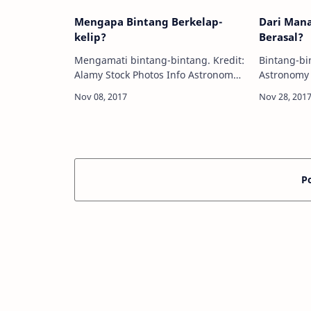
Mengapa Bintang Berkelap-
Dari Man
kelip?
Berasal?
Mengamati bintang-bintang. Kredit:
Bintang-bint
Alamy Stock Photos Info Astronomy -
Astronomy
Di malam hari yang cerah, ribuan
beberapa n
bintang bisa Anda amati di langit.
Aldebaran,
Anda mungkin menyadari bahwa
ataupun Si
bint…
dari mana
P