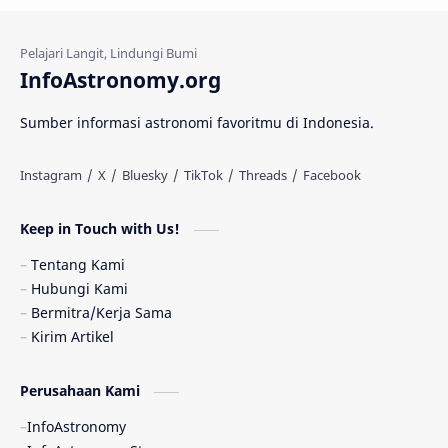
Kehidupan Asing
Lubang Cacing
Gerhana Matahari
Eksperimen
InfoAstronomy.org
Materi Gelap
Tanya Astro
Uranus
Sumber informasi astronomi favoritmu di Indonesia.
Antarbintang
Astronom
Astronomi dan Islam
Planet Kesembilan
Keep in Touch with Us!
Pulsar
Tiangong-1
Nova
Orion
Tentang Kami
Hubungi Kami
Quasar
Supermoon
TRAPPIST-1
Bermitra/Kerja Sama
Kirim Artikel
Ulasan
Ceres
Enseladus
Perusahaan Kami
Gelombang Gravitasi
Indonesia
InfoAstronomy
Kerdil Putih
LAPAN
TanyaAstro