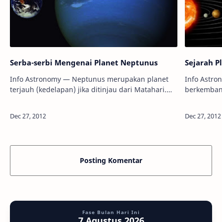
Serba-serbi Mengenai Planet Neptunus
Sejarah P
Info Astronomy — Neptunus merupakan planet
Info Astro
terjauh (kedelapan) jika ditinjau dari Matahari.
berkemban
Planet ini dinamai dari dewa lautan Romawi.
istilah “p
Neptunus merupakan planet terbesar keempa…
bergerak me
belakan…
Posting Komentar
Fase Bulan Hari Ini
7 Agustus 2026