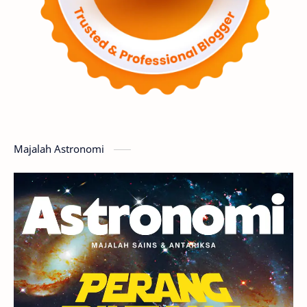
Supernova
Nebula
Sponsored
Matahari
Featured
Mars
Planet Katai
GMT 2016
History
Hoax
Bima Sakti
Meteor
Majalah Astronomi
Gerhana
Komet ISON
Jupiter
Planet Kerdil
Bumi
Pengetahuan
Berita
Hujan Meteor
Satelit Alami
Rasi Bintang
Teleskop
Saturnus
GBT 2018
UFO
Advertorial