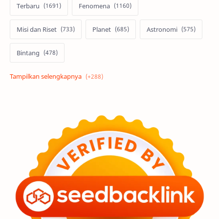
Terbaru
Fenomena
Misi dan Riset
Planet
Astronomi
Bintang
Alam semesta
Galaksi
Eksoplanet
Lubang Hitam
Feature
Tata Surya
Hype
Astronot
Asteroid
Observasi
Premium
Komet
Bulan
Penelitian
Serba-serbi
Satelit
Luar Angkasa
Video
Aurora