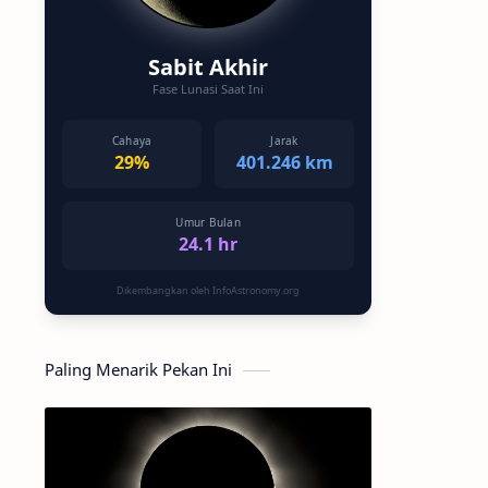
Sabit Akhir
Fase Lunasi Saat Ini
Cahaya
Jarak
29%
401.246 km
Umur Bulan
24.1 hr
Dikembangkan oleh InfoAstronomy.org
Paling Menarik Pekan Ini