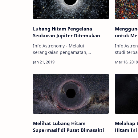
Lubang Hitam Pengelana
Mengguna
Seukuran Jupiter Ditemukan
untuk Me
Info Astronomy - Melalui
Info Astro
serangkaian pengamatan,
studi terba
sekelompok astronom telah
masa depa
menemukan bukti keberadaan
memanfaat
lubang hitam seukuran planet
hitam seba
Jupiter yang berkeliaran di galaksi
untuk menj
Bimasa…
Melihat Lubang Hitam
Melahap 
Supermasif di Pusat Bimasakti
Hitam In