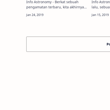
Info Astronomy - Berkat sebuah
Info Astro
pengamatan terbaru, kita akhirnya
lalu, sebu
bisa melihat gambar pertama dari
Stasiun Lu
lubang hitam supermasif yang
mendeteksi
berada di pusat galaksi Bimasakti.
yang berad
Ya, sebuah…
10.000 t…
P