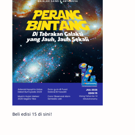
Matahari
Featured
Mars
Planet Katai
GMT 2016
History
Hoax
Bima Sakti
Meteor
Gerhana
Komet ISON
Jupiter
Planet Kerdil
Bumi
Pengetahuan
Berita
Beli edisi 15 di sini!
Hujan Meteor
Satelit Alami