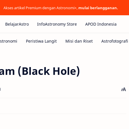
Akses artikel Premium dengan Astronomi+,
mulai berlangganan.
BelajarAstro
InfoAstronomy Store
APOD Indonesia
am (Black Hole)
d