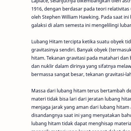
Laplace, selanjutnya dikembangkan oleh as
1916, dengan berdasar pada teori relativita
oleh Stephen William Hawking. Pada saat i
galaksi di alam semesta ini mengelilingi lub
Lubang Hitam tercipta ketika suatu obyek ti
gravitasinya sendiri. Banyak obyek (termas
hitam. Tekanan gravitasi pada matahari da
dan nuklir dalam dirinya yang sifatnya melaw
bermassa sangat besar, tekanan gravitasi-l
Massa dari lubang hitam terus bertambah 
materi tidak bisa lari dari jeratan lubang hita
menjaga jarak yang aman dari lubang hitam 
disandangnya saat ini yang menyatakan bahw
lubang hitam tidak dapat menghisap material 