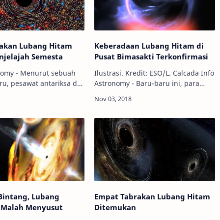
kan Lubang Hitam
Keberadaan Lubang Hitam di
njelajah Semesta
Pusat Bimasakti Terkonfirmasi
nomy - Menurut sebuah
Ilustrasi. Kredit: ESO/L. Calcada Info
ru, pesawat antariksa di
Astronomy - Baru-baru ini, para
n kemungkinan bisa
astronom akhirnya mengonfirmasi
kan sebuah lubang
bahwa objek besar yang berada di
gai landasan peluncuran
jantung galaksi kita adalah memang
elajahi bin…
s…
Bintang, Lubang
Empat Tabrakan Lubang Hitam
i Malah Menyusut
Ditemukan