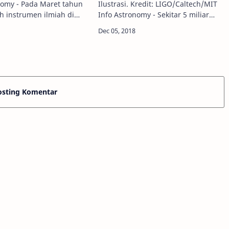
nomy - Pada Maret tahun
Ilustrasi. Kredit: LIGO/Caltech/MIT
ah instrumen ilmiah di
Info Astronomy - Sekitar 5 miliar
ar Angkasa Internasional
tahun yang lalu, di galaksi yang
 ledakan besar sinar-X
jauh, jauh sekali, dua lubang hitam
a pada jarak hampir
raksasa, dengan massa masing-
masi…
osting Komentar