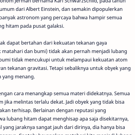
tronom Jerman bernama Karl Schwarzschild, pada tahun
s umum dari Albert Einstein, dan semakin dipopulerkan
ni banyak astronom yang percaya bahwa hampir semua
ang hitam pada pusat galaksi.
dak dapat bertahan dari kekuatan tekanan gaya
uk matahari dan bumi) tidak akan pernah menjadi lubang
n bumi tidak mencukupi untuk melampaui kekuatan atom
an tekanan gravitasi. Tetapi sebaliknya untuk obyek yang
ah yang menang.
dengan cara menangkap semua materi didekatnya. Semua
m jika melintas terlalu dekat. Jadi obyek yang tidak bisa
akan terhisap. Berlainan dengan reputasi yang
a lubang hitam dapat menghisap apa saja disekitarnya,
yang jaraknya sangat jauh dari dirinya, dia hanya bisa