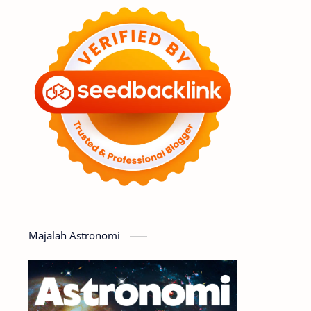
Feature
Tata Surya
Hype
Astronot
Asteroid
Observasi
Premium
Komet
Bulan
Penelitian
Serba-serbi
Satelit
Luar Angkasa
Video
Majalah Astronomi
Aurora
Supernova
Nebula
Sponsored