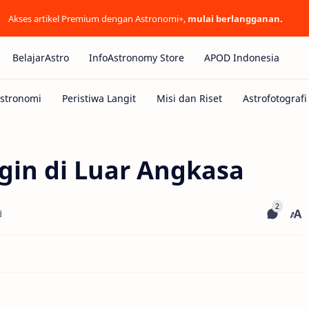
Akses artikel Premium dengan Astronomi+,
mulai berlangganan.
BelajarAstro
InfoAstronomy Store
APOD Indonesia
gin di Luar Angkasa
d