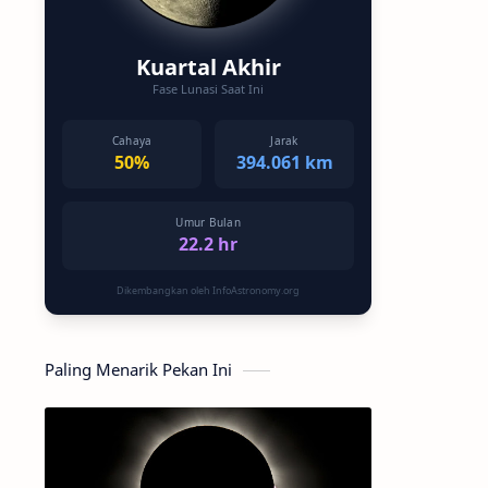
Kuartal Akhir
Fase Lunasi Saat Ini
Cahaya
Jarak
50%
394.061 km
Umur Bulan
22.2 hr
Dikembangkan oleh InfoAstronomy.org
Paling Menarik Pekan Ini