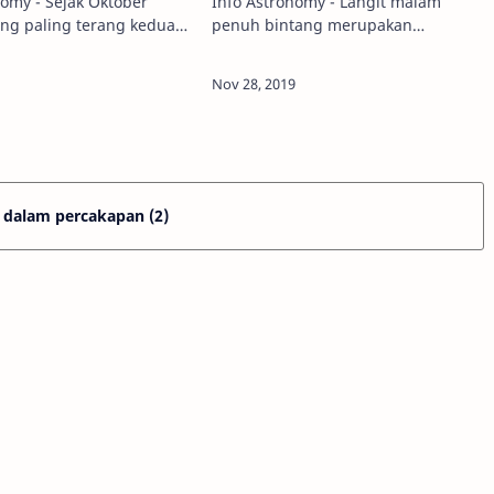
nomy - Sejak Oktober
Info Astronomy - Langit malam
ang paling terang kedua
penuh bintang merupakan
tang Orion, Betelgeuse,
pemandangan yang begitu
 meredup. Apa kira-kira
menarik, terutama bagi para
a? Atau ini tanda sang
pencita langit malam. Ada begitu
banyak bintang yang bisa diamati…
dalam percakapan (2)