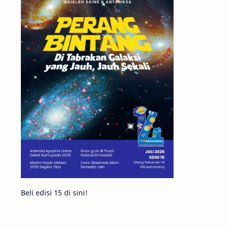
Matahari
Mars
Planet Katai
Featured
GMT 2016
History
Hoax
Bima Sakti
Meteor
Gerhana
Komet ISON
Jupiter
Planet Kerdil
Bumi
Pengetahuan
Berita
Beli edisi 15 di sini!
Hujan Meteor
Satelit Alami