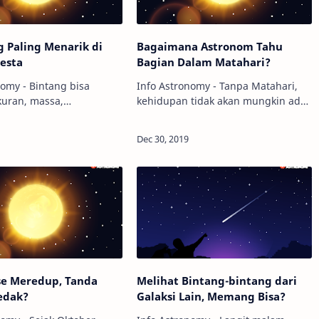
g Paling Menarik di
Bagaimana Astronom Tahu
esta
Bagian Dalam Matahari?
nomy - Bintang bisa
Info Astronomy - Tanpa Matahari,
kuran, massa,
kehidupan tidak akan mungkin ada
s, dan suhu yang
di Bumi. Eits, ini bukan pernyataan,
da. Ada yang besar,
tetapi fakta, dan kita semua harus
ng, redup, berat,
menyadarinya. Matahari telah
rendah, panas, hingga
mengik…
se Meredup, Tanda
Melihat Bintang-bintang dari
edak?
Galaksi Lain, Memang Bisa?