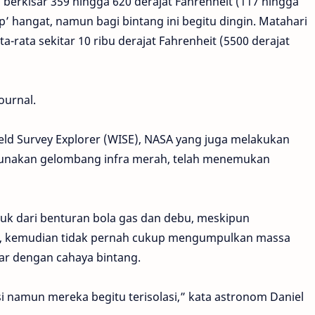
berkisar 359 hingga 620 derajat Fahrenheit (117 hingga
p’ hangat, namun bagi bintang ini begitu dingin. Matahari
a-rata sekitar 10 ribu derajat Fahrenheit (5500 derajat
ournal.
ld Survey Explorer (WISE), NASA yang juga melakukan
gunakan gelombang infra merah, telah menemukan
tuk dari benturan bola gas dan debu, meskipun
kit, kemudian tidak pernah cukup mengumpulkan massa
ar dengan cahaya bintang.
si namun mereka begitu terisolasi,” kata astronom Daniel