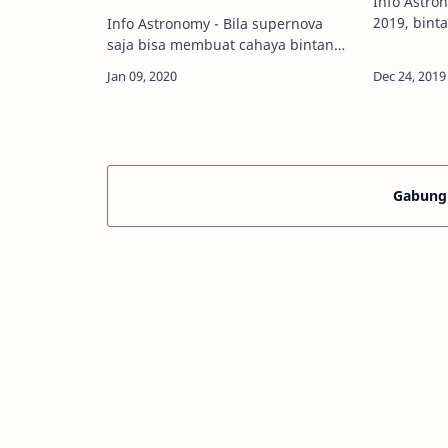
Info Astro
2019, bint
Info Astronomy - Bila supernova
di rasi bin
saja bisa membuat cahaya bintang
terdeteksi
mencapai puncak kecerahan yang
penyebabny
setara dengan cahaya gabungan
bintan…
seluruh bintang di galaksi, ada satu
peristiwa …
Gabung 