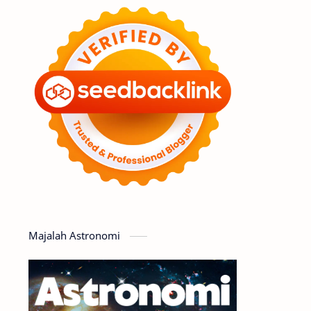
Feature
Tata Surya
Hype
Astronot
Asteroid
Observasi
Premium
Komet
Bulan
Penelitian
Serba-serbi
Satelit
Luar Angkasa
Video
Majalah Astronomi
Aurora
Supernova
Nebula
Sponsored