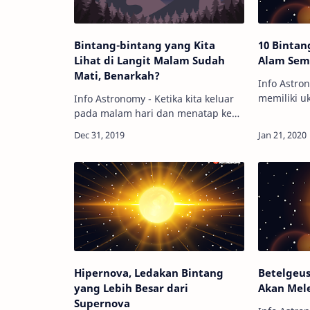
Bintang-bintang yang Kita
10 Bintan
Lihat di Langit Malam Sudah
Alam Sem
Mati, Benarkah?
Info Astro
memiliki u
Info Astronomy - Ketika kita keluar
luminosita
pada malam hari dan menatap ke
berbeda-be
langit yang penuh bintang,
kecil, tera
gemerlap mereka tampak abadi dan
bermassa 
tidak berubah. Namun, faktanya
be…
bukan bintang-b…
Hipernova, Ledakan Bintang
Betelgeu
yang Lebih Besar dari
Akan Mel
Supernova