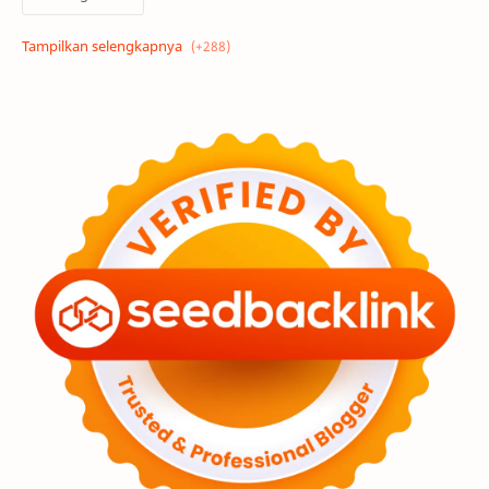
Alam semesta
Galaksi
Eksoplanet
Lubang Hitam
Feature
Tata Surya
Hype
Astronot
Asteroid
Observasi
Premium
Komet
Bulan
Penelitian
Serba-serbi
Satelit
Luar Angkasa
Video
Aurora
Supernova
Nebula
Sponsored
Matahari
Featured
Mars