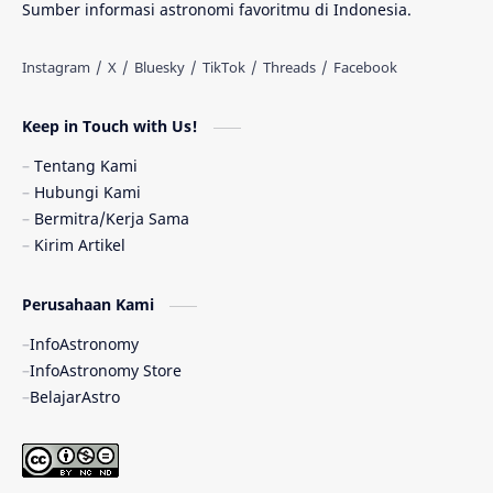
Sumber informasi astronomi favoritmu di Indonesia.
Antarbintang
Astronom
Astronomi dan Islam
Planet Kesembilan
Keep in Touch with Us!
Pulsar
Tiangong-1
Nova
Orion
Tentang Kami
Hubungi Kami
Quasar
Supermoon
TRAPPIST-1
Bermitra/Kerja Sama
Kirim Artikel
Ulasan
Ceres
Enseladus
Perusahaan Kami
Gelombang Gravitasi
Indonesia
InfoAstronomy
Kerdil Putih
LAPAN
TanyaAstro
InfoAstronomy Store
BelajarAstro
Astrobiologi
Merkurius
New Horizons
Olimpiade Sains Nasional
Roket
Week