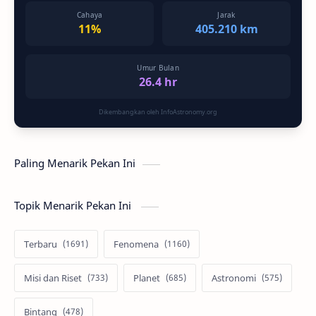
Cahaya
Jarak
11%
405.210 km
Umur Bulan
26.4 hr
Dikembangkan oleh InfoAstronomy.org
Paling Menarik Pekan Ini
Topik Menarik Pekan Ini
Terbaru
Fenomena
Misi dan Riset
Planet
Astronomi
Bintang