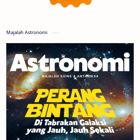
Planet Katai
GMT 2016
History
Hoax
Bima Sakti
Meteor
Majalah Astronomi
Gerhana
Komet ISON
Jupiter
Planet Kerdil
Bumi
Pengetahuan
Berita
Hujan Meteor
Satelit Alami
Rasi Bintang
Teleskop
Saturnus
GBT 2018
UFO
Advertorial
Astrofotografi
Stasiun Luar Angkasa Internasional