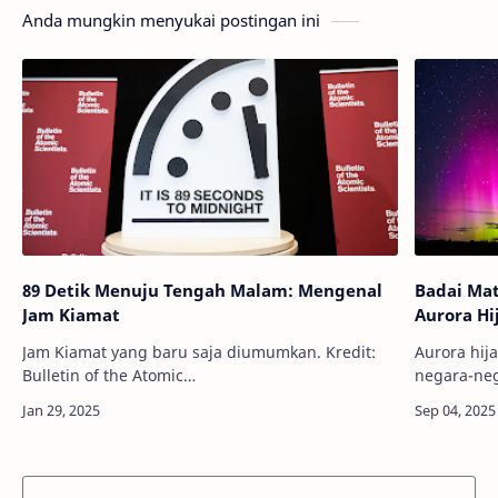
Anda mungkin menyukai postingan ini
89 Detik Menuju Tengah Malam: Mengenal
Badai Mat
Jam Kiamat
Aurora Hi
Jam Kiamat yang baru saja diumumkan. Kredit:
Aurora hij
Bulletin of the Atomic
negara-nega
ScientistInfoAstronomy - Tahun 1947, tujuh puluh
Skotlandia
delapan tahun lalu, para ilmuwan menciptakan
ToughInfo
sebuah a…