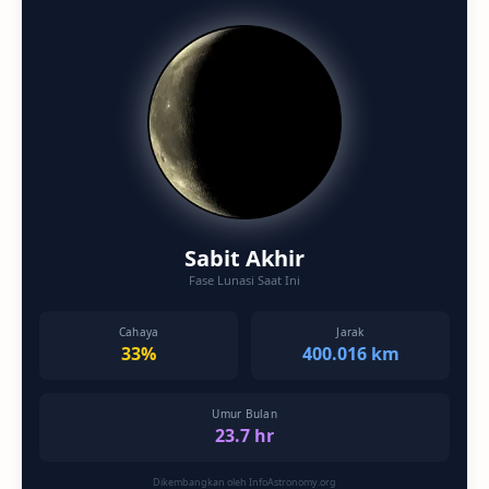
Sabit Akhir
Fase Lunasi Saat Ini
Cahaya
Jarak
33%
400.016 km
Umur Bulan
23.7 hr
Dikembangkan oleh InfoAstronomy.org