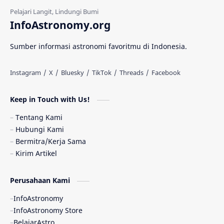
Gerhana Matahari
Eksperimen
InfoAstronomy.org
Materi Gelap
Tanya Astro
Uranus
Sumber informasi astronomi favoritmu di Indonesia.
Antarbintang
Astronom
Astronomi dan Islam
Planet Kesembilan
Keep in Touch with Us!
Pulsar
Tiangong-1
Nova
Orion
Tentang Kami
Hubungi Kami
Quasar
Supermoon
TRAPPIST-1
Bermitra/Kerja Sama
Kirim Artikel
Ulasan
Ceres
Enseladus
Perusahaan Kami
Gelombang Gravitasi
Indonesia
InfoAstronomy
Kerdil Putih
LAPAN
TanyaAstro
InfoAstronomy Store
BelajarAstro