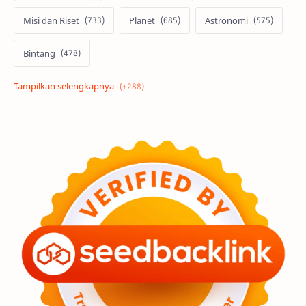
Misi dan Riset
Planet
Astronomi
Bintang
Alam semesta
Galaksi
Eksoplanet
Lubang Hitam
Feature
Tata Surya
Hype
Astronot
Asteroid
Observasi
Premium
Komet
Bulan
Penelitian
Serba-serbi
Satelit
Luar Angkasa
Video
Aurora