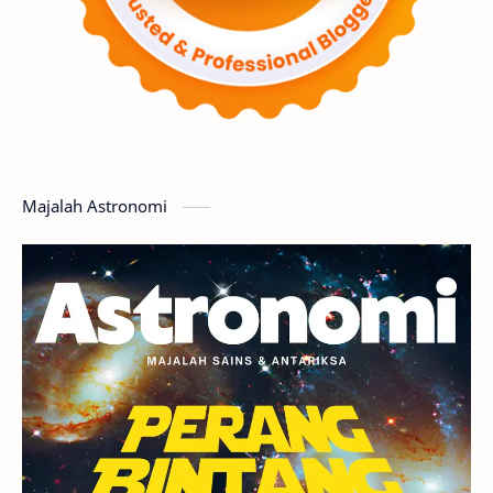
Supernova
Nebula
Sponsored
Matahari
Featured
Mars
Planet Katai
GMT 2016
History
Hoax
Bima Sakti
Meteor
Majalah Astronomi
Gerhana
Komet ISON
Jupiter
Planet Kerdil
Bumi
Pengetahuan
Berita
Hujan Meteor
Satelit Alami
Rasi Bintang
Teleskop
Saturnus
GBT 2018
UFO
Advertorial
Astrofotografi