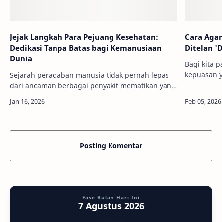
Jejak Langkah Para Pejuang Kesehatan:
Cara Agar
Dedikasi Tanpa Batas bagi Kemanusiaan
Ditelan '
Dunia
Bagi kita p
kepuasan y
Sejarah peradaban manusia tidak pernah lepas
ketika shu
dari ancaman berbagai penyakit mematikan yang
exposure 3
silih berganti menyerang populasi global. Di
det…
tengah keputusasaan menghadapi wabah dan
inf…
Posting Komentar
Fase Bulan Hari Ini
7 Agustus 2026