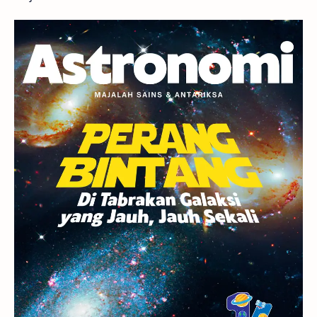
Gerhana
Komet ISON
Jupiter
Planet Kerdil
Bumi
Pengetahuan
Berita
Hujan Meteor
Satelit Alami
Rasi Bintang
Teleskop
Saturnus
GBT 2018
UFO
Advertorial
Astrofotografi
Stasiun Luar Angkasa Internasional
Gugus Bintang
Menarik Dibaca
Venus
Pluto
Galaksi Kerdil
Gambar Harian
Titan