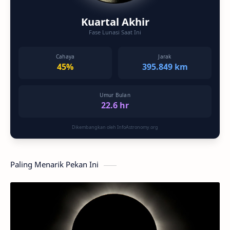
Kuartal Akhir
Fase Lunasi Saat Ini
Cahaya
Jarak
45%
395.849 km
Umur Bulan
22.6 hr
Dikembangkan oleh InfoAstronomy.org
Paling Menarik Pekan Ini