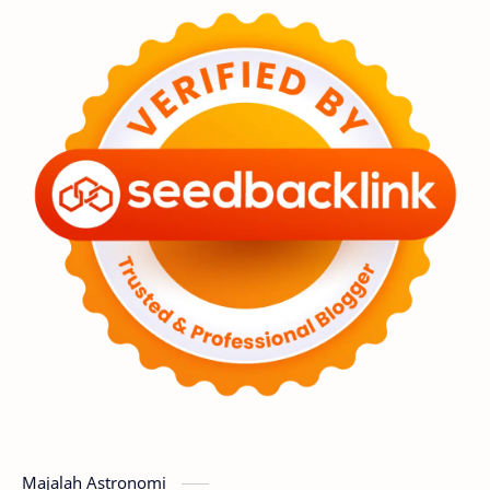
Feature
Tata Surya
Hype
Astronot
Asteroid
Observasi
Premium
Komet
Bulan
Penelitian
Serba-serbi
Satelit
Luar Angkasa
Video
Aurora
Supernova
Nebula
Sponsored
Matahari
Mars
Planet Katai
Featured
GMT 2016
History
Hoax
Bima Sakti
Meteor
Majalah Astronomi