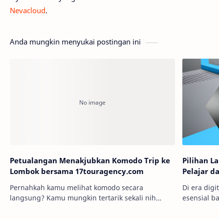
Nevacloud
.
Anda mungkin menyukai postingan ini
Petualangan Menakjubkan Komodo Trip ke
Pilihan L
Lombok bersama 17touragency.com
Pelajar d
Pernahkah kamu melihat komodo secara
Di era digi
langsung? Kamu mungkin tertarik sekali nih
esensial b
untuk mengikuti Komodo Trip from Lombok yang
karena la
diselenggarakan oleh 17touragency.com, yang
berbagai a