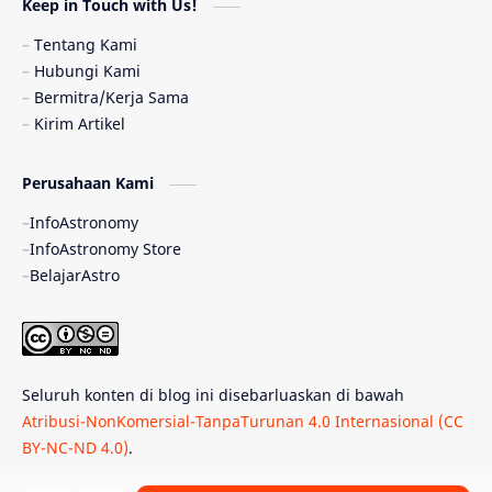
Keep in Touch with Us!
Pulsar
Tiangong-1
Nova
Orion
Tentang Kami
Hubungi Kami
Quasar
Supermoon
TRAPPIST-1
Bermitra/Kerja Sama
Kirim Artikel
TanyaAstro
Ulasan
Ceres
Perusahaan Kami
Enseladus
Gelombang Gravitasi
InfoAstronomy
Indonesia
Kerdil Putih
LAPAN
InfoAstronomy Store
BelajarAstro
Astrobiologi
Merkurius
New Horizons
Olimpiade Sains Nasional
Roket
Week
Seluruh konten di blog ini disebarluaskan di bawah
Bumi Super
GBT18
Hilal
Atribusi-NonKomersial-TanpaTurunan 4.0 Internasional (CC
BY-NC-ND 4.0)
.
Katai Cokelat
Kepler
Neptunus