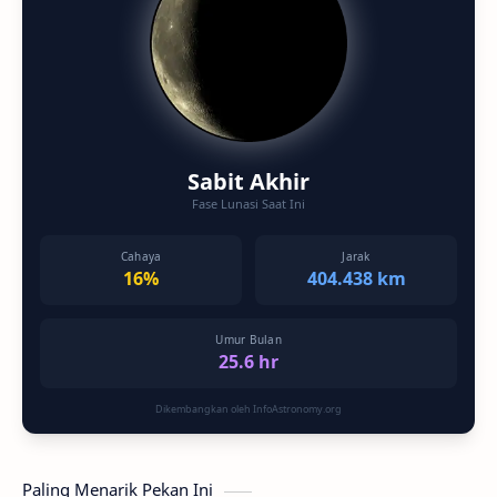
Sabit Akhir
Fase Lunasi Saat Ini
Cahaya
Jarak
16%
404.438 km
Umur Bulan
25.6 hr
Dikembangkan oleh InfoAstronomy.org
Paling Menarik Pekan Ini