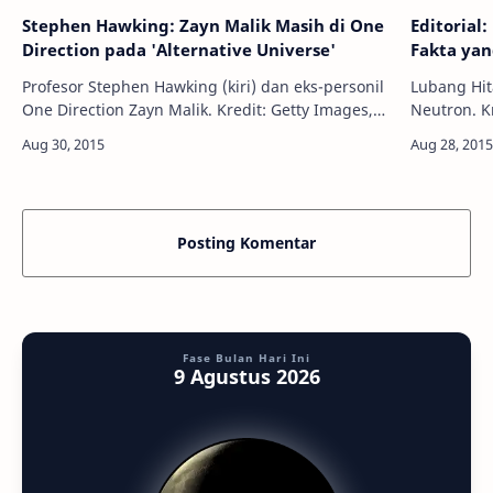
Stephen Hawking: Zayn Malik Masih di One
Editorial
Direction pada 'Alternative Universe'
Fakta ya
Profesor Stephen Hawking (kiri) dan eks-personil
Lubang Hit
One Direction Zayn Malik. Kredit: Getty Images,
Neutron. Kredit:
AF Info Astronomy - Fisikawan Stephen Hawking
Apa yang A
mengatakan kepada pengge…
Lubang Hi
Posting Komentar
Fase Bulan Hari Ini
9 Agustus 2026