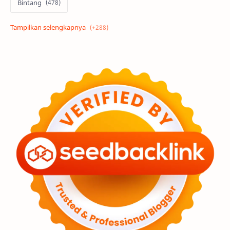
Bintang
Alam semesta
Galaksi
Eksoplanet
Lubang Hitam
Feature
Tata Surya
Hype
Astronot
Asteroid
Observasi
Premium
Komet
Bulan
Penelitian
Serba-serbi
Satelit
Luar Angkasa
Video
Aurora
Supernova
Nebula
Sponsored
Matahari
Featured
Mars