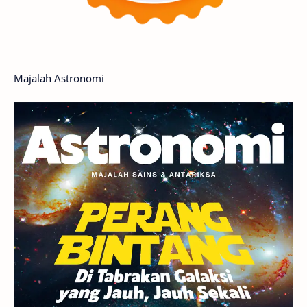
Planet Katai
GMT 2016
History
Hoax
Bima Sakti
Meteor
Majalah Astronomi
Gerhana
Komet ISON
Jupiter
Planet Kerdil
Bumi
Pengetahuan
Berita
Hujan Meteor
Satelit Alami
Rasi Bintang
Teleskop
Saturnus
GBT 2018
UFO
Advertorial
Astrofotografi
Stasiun Luar Angkasa Internasional