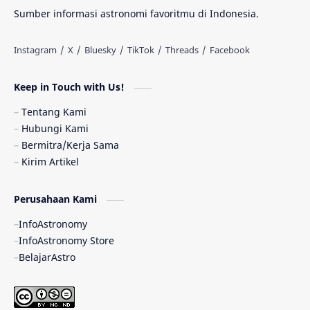
Materi Gelap
Tanya Astro
Uranus
Sumber informasi astronomi favoritmu di Indonesia.
Antarbintang
Astronom
Astronomi dan Islam
Planet Kesembilan
Keep in Touch with Us!
Pulsar
Tiangong-1
Nova
Orion
Tentang Kami
Hubungi Kami
Quasar
Supermoon
TRAPPIST-1
Bermitra/Kerja Sama
Kirim Artikel
Ulasan
Ceres
Enseladus
Perusahaan Kami
Gelombang Gravitasi
Indonesia
InfoAstronomy
Kerdil Putih
LAPAN
TanyaAstro
InfoAstronomy Store
BelajarAstro
Astrobiologi
Merkurius
New Horizons
Olimpiade Sains Nasional
Roket
Week