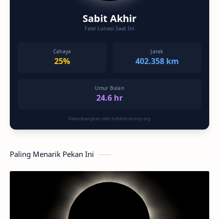
Sabit Akhir
Fase Lunasi Saat Ini
Cahaya
Jarak
25%
402.358 km
Umur Bulan
24.6 hr
Dikembangkan oleh InfoAstronomy.org
Paling Menarik Pekan Ini