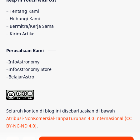
Pulsar
Tiangong-1
Nova
Orion
Tentang Kami
Hubungi Kami
Quasar
Supermoon
TRAPPIST-1
Bermitra/Kerja Sama
Kirim Artikel
Ulasan
Ceres
Enseladus
Perusahaan Kami
Gelombang Gravitasi
Indonesia
InfoAstronomy
Kerdil Putih
LAPAN
TanyaAstro
InfoAstronomy Store
BelajarAstro
Astrobiologi
Merkurius
New Horizons
Olimpiade Sains Nasional
Roket
Week
Seluruh konten di blog ini disebarluaskan di bawah
Bumi Super
GBT18
Hilal
Atribusi-NonKomersial-TanpaTurunan 4.0 Internasional (CC
BY-NC-ND 4.0)
.
Katai Cokelat
Kepler
Neptunus