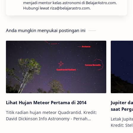
menjadi mentor kelas astronomi di BelajarAstro.com.
Hubungi lewat riza@belajarastro.com.
Anda mungkin menyukai postingan ini
Lihat Hujan Meteor Pertama di 2014
Jupiter d
saat Perg
Titik radian hujan meteor Quadrantid. Kredit:
David Dickinson Info Astronomy - Pernah
Letak Jupi
mendengar tentang hujan meteor Quadrantid?
Kredit: Stellarium Info Ast
Mungkin sebagian orang belum, karena hujan …
pergantia