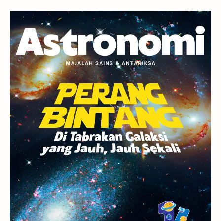
Gerhana
Komet ISON
Jupiter
Planet Kerdil
Bumi
Pengetahuan
Berita
Hujan Meteor
Satelit Alami
Rasi Bintang
Teleskop
Saturnus
GBT 2018
UFO
Advertorial
Astrofotografi
Stasiun Luar Angkasa Internasional
Gugus Bintang
Menarik Dibaca
Venus
Pluto
Galaksi Kerdil
Gambar Harian
Titan