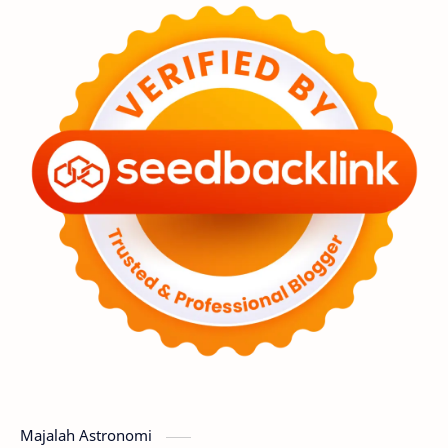
Feature
Tata Surya
Hype
Astronot
Asteroid
Observasi
Premium
Komet
Bulan
Penelitian
Serba-serbi
Satelit
Luar Angkasa
Video
Aurora
Supernova
Nebula
Sponsored
Matahari
Featured
Mars
Planet Katai
GMT 2016
History
Hoax
Bima Sakti
Meteor
Majalah Astronomi