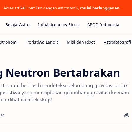
Akses artikel Premium dengan Astronomi+,
mulai berlangganan.
BelajarAstro
InfoAstronomy Store
APOD Indonesia
g Neutron Bertabrakan
astronom berhasil mendeteksi gelombang gravitasi untuk
, peristiwa yang menciptakan gelombang gravitasi keenam
a terlihat oleh teleskop!
ead