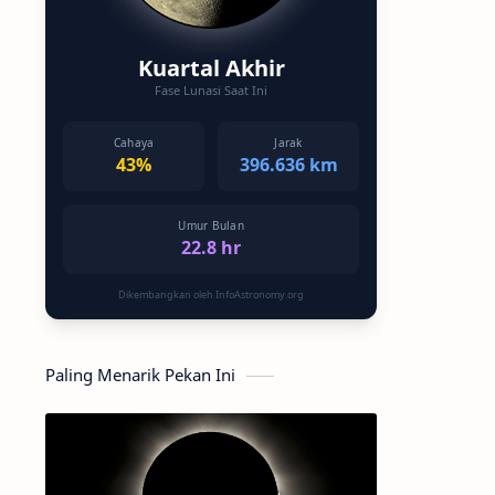
Kuartal Akhir
Fase Lunasi Saat Ini
Cahaya
Jarak
43%
396.636 km
Umur Bulan
22.8 hr
Dikembangkan oleh InfoAstronomy.org
Paling Menarik Pekan Ini