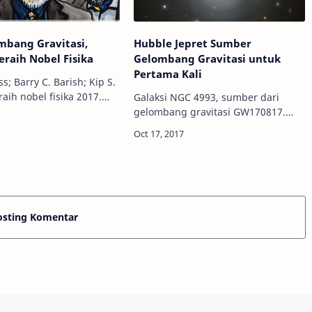
mbang Gravitasi,
Hubble Jepret Sumber
raih Nobel Fisika
Gelombang Gravitasi untuk
Pertama Kali
s; Barry C. Barish; Kip S.
aih nobel fisika 2017.
Galaksi NGC 4993, sumber dari
 Niklas Elmehed/Nobel
gelombang gravitasi GW170817.
iga
Kredit: ESA/Hubble, NASA Info
yang memiliki peran
Astronomy - Sejarah baru telah
dibuat. Tidak hanya bisa
"mendengar" riak gelombang…
osting Komentar