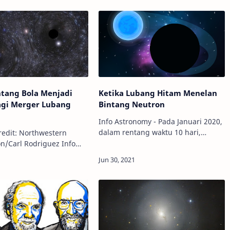
ntang Bola Menjadi
Ketika Lubang Hitam Menelan
gi Merger Lubang
Bintang Neutron
Info Astronomy - Pada Januari 2020,
dalam rentang waktu 10 hari,
Kredit: Northwestern
sekelompok astronom menemukan
n/Carl Rodriguez Info
tidak hanya satu, tetapi dua
- Pada bulan Februari
fenomena semesta yang
 ilmuwan yang bekerja di
menakjubkan: Lubang hitam yan…
rferometer Gravitational…