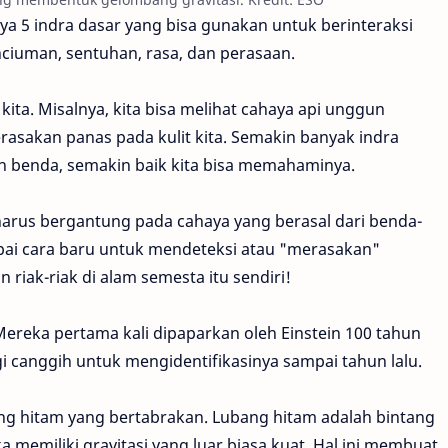
ya 5 indra dasar yang bisa gunakan untuk berinteraksi
nciuman, sentuhan, rasa, dan perasaan.
kita. Misalnya, kita bisa melihat cahaya api unggun
asakan panas pada kulit kita. Semakin banyak indra
h benda, semakin baik kita bisa memahaminya.
harus bergantung pada cahaya yang berasal dari benda-
apai cara baru untuk mendeteksi atau "merasakan"
 riak-riak di alam semesta itu sendiri!
 Mereka pertama kali dipaparkan oleh Einstein 100 tahun
gi canggih untuk mengidentifikasinya sampai tahun lalu.
ang hitam yang bertabrakan. Lubang hitam adalah bintang
a memiliki gravitasi yang luar biasa kuat. Hal ini membuat