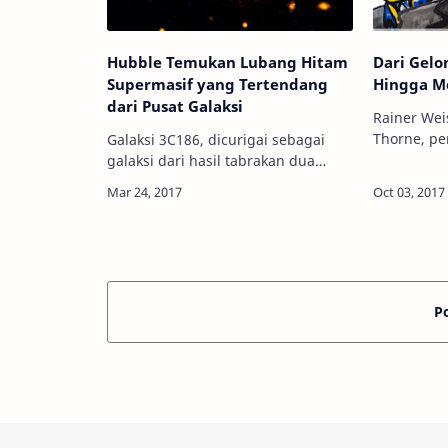
Hubble Temukan Lubang Hitam
Dari Gelo
Supermasif yang Tertendang
Hingga Me
dari Pusat Galaksi
Rainer Weis
Thorne, per
Galaksi 3C186, dicurigai sebagai
Ilustrasi:
galaksi dari hasil tabrakan dua
Foundation Info Astronomy - T
galaksi. Kredit: NASA, ESA, M.
fisikawan 
Chiaberge Info Astronomy -
utama…
Sekelompok tim astronom
internasional menggu…
P