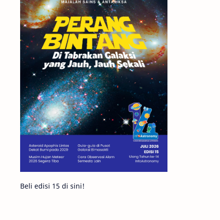
Matahari
Mars
Planet Katai
Featured
GMT 2016
History
Hoax
Bima Sakti
Meteor
Gerhana
Komet ISON
Jupiter
Planet Kerdil
Bumi
Pengetahuan
Berita
Beli edisi 15 di sini!
Hujan Meteor
Satelit Alami