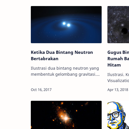
Ketika Dua Bintang Neutron
Gugus Bi
Bertabrakan
Rumah Ba
Hitam
Ilustrasi dua bintang neutron yang
membentuk gelombang gravitasi.
Ilustrasi. 
Kredit: ESO Info Astronomy -
Visualizatio
Manusia memiliki setidaknya 5
Astronomy 
indra dasar yang bisa gunakan
2016, para
untuk berinteraks…
Laser Inte