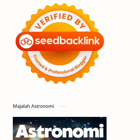
Feature
Tata Surya
Hype
Astronot
Asteroid
Observasi
Premium
Komet
Bulan
Penelitian
Serba-serbi
Satelit
Luar Angkasa
Video
Majalah Astronomi
Aurora
Supernova
Nebula
Sponsored