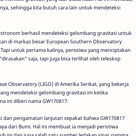
ya, sehingga kita butuh cara lain untuk mendeteksi
astronom berhasil mendeteksi gelombang gravitasi untuk
mkan di markas besar European Southern Observatory
 Tapi untuk pertama kalinya, peristiwa yang menciptakan
irasakan" saja, tapi juga bisa terlihat oleh teleskop
ave Observatory (LIGO) di Amerika Serikat, yang bekerja
yang mendeteksi gelombang gravitasi ini ketika
na ini diberi nama GW170817.
tasi dan pengamatan lanjutan sepakat bahwa GW170817
aya dari Bumi. Hal ini membuat ia menjadi peristiwa
auh ini dan juga salah satu sumber ledakan sinar gamma