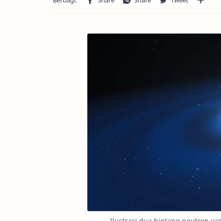
Ilustrasi dua bintang neutron y