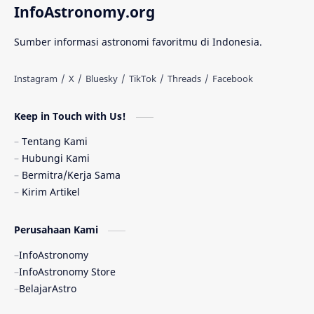
InfoAstronomy.org
Materi Gelap
Tanya Astro
Uranus
Sumber informasi astronomi favoritmu di Indonesia.
Antarbintang
Astronom
Astronomi dan Islam
Planet Kesembilan
Keep in Touch with Us!
Pulsar
Tiangong-1
Nova
Orion
Tentang Kami
Hubungi Kami
Quasar
Supermoon
TRAPPIST-1
Bermitra/Kerja Sama
Kirim Artikel
Ulasan
Ceres
Enseladus
Perusahaan Kami
Gelombang Gravitasi
Indonesia
InfoAstronomy
Kerdil Putih
LAPAN
TanyaAstro
InfoAstronomy Store
BelajarAstro
Astrobiologi
Merkurius
New Horizons