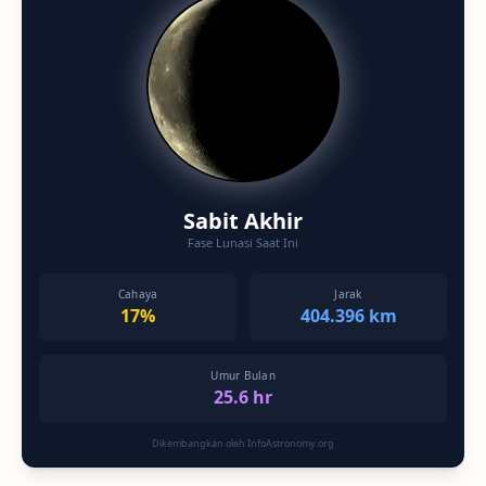
Sabit Akhir
Fase Lunasi Saat Ini
Cahaya
Jarak
17%
404.396 km
Umur Bulan
25.6 hr
Dikembangkan oleh InfoAstronomy.org