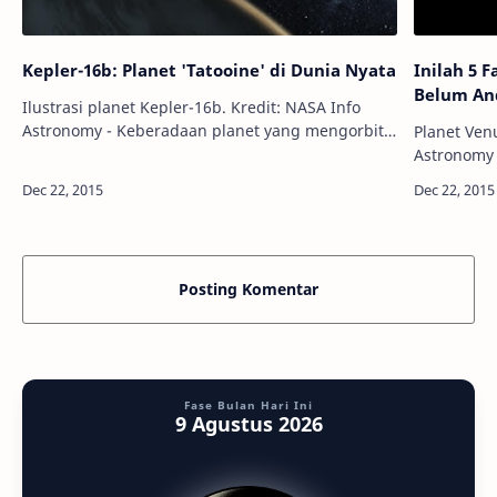
Kepler-16b: Planet 'Tatooine' di Dunia Nyata
Inilah 5 
Belum An
Ilustrasi planet Kepler-16b. Kredit: NASA Info
Astronomy - Keberadaan planet yang mengorbit
Planet Venus
bintang ganda, seperti Planet Tatooine yang
Astronomy 
digambarkan dalam film Star Wars leb…
kadang-kad
karena uku
Posting Komentar
Fase Bulan Hari Ini
9 Agustus 2026