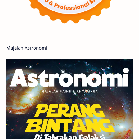
Matahari
Featured
Mars
Planet Katai
GMT 2016
History
Hoax
Bima Sakti
Meteor
Majalah Astronomi
Gerhana
Komet ISON
Jupiter
Planet Kerdil
Bumi
Pengetahuan
Berita
Hujan Meteor
Satelit Alami
Rasi Bintang
Teleskop
Saturnus
GBT 2018
UFO
Advertorial
Astrofotografi