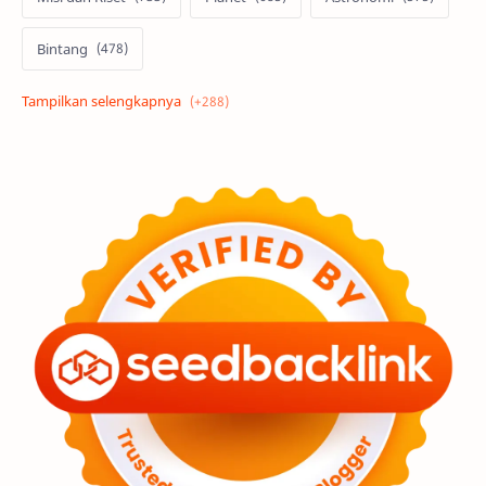
Bintang
Alam semesta
Galaksi
Eksoplanet
Lubang Hitam
Feature
Tata Surya
Hype
Astronot
Asteroid
Observasi
Premium
Komet
Bulan
Penelitian
Serba-serbi
Satelit
Luar Angkasa
Video
Aurora
Supernova
Nebula
Sponsored