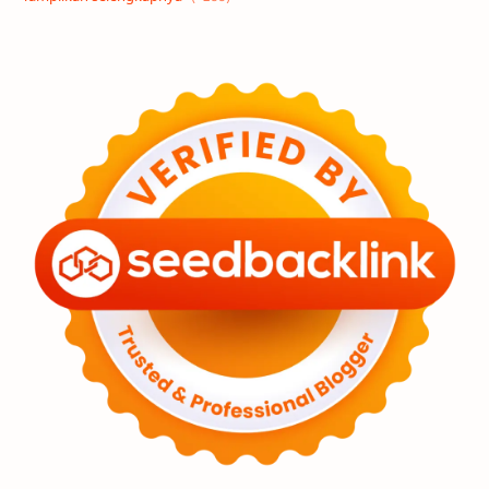
Eksoplanet
Lubang Hitam
Feature
Tata Surya
Hype
Astronot
Asteroid
Observasi
Premium
Komet
Bulan
Penelitian
Serba-serbi
Satelit
Luar Angkasa
Video
Aurora
Supernova
Nebula
Sponsored
Matahari
Featured
Mars
Planet Katai
GMT 2016
History