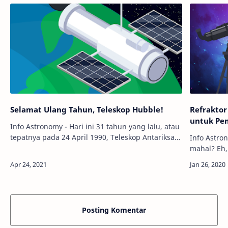
Selamat Ulang Tahun, Teleskop Hubble!
Refraktor
untuk Pe
Info Astronomy - Hari ini 31 tahun yang lalu, atau
tepatnya pada 24 April 1990, Teleskop Antariksa
Info Astro
Hubble diluncurkan. Selama tiga dekade lebih itu,
mahal? Eh,
Hubble telah melakuka…
tidak leng
teleskop 
Posting Komentar