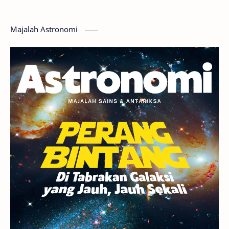
Hoax
Bima Sakti
Meteor
Majalah Astronomi
Gerhana
Komet ISON
Jupiter
Planet Kerdil
Bumi
Pengetahuan
Berita
Hujan Meteor
Satelit Alami
Rasi Bintang
Teleskop
Saturnus
GBT 2018
UFO
Advertorial
Astrofotografi
Stasiun Luar Angkasa Internasional
Gugus Bintang
Menarik Dibaca