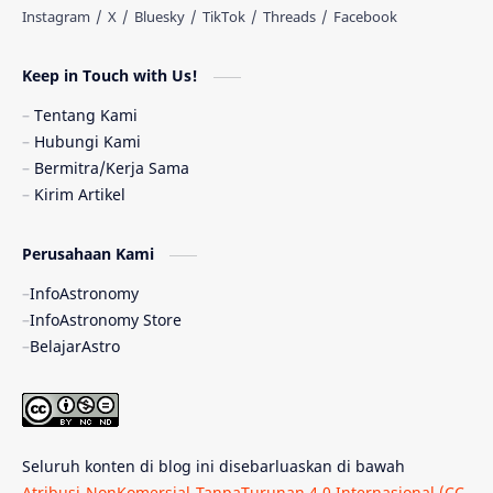
Astronomi dan Islam
Planet Kesembilan
Keep in Touch with Us!
Pulsar
Tiangong-1
Nova
Orion
Tentang Kami
Hubungi Kami
Quasar
Supermoon
TRAPPIST-1
Bermitra/Kerja Sama
Kirim Artikel
Ulasan
Ceres
Enseladus
Perusahaan Kami
Gelombang Gravitasi
Indonesia
InfoAstronomy
Kerdil Putih
LAPAN
TanyaAstro
InfoAstronomy Store
BelajarAstro
Astrobiologi
Merkurius
New Horizons
Olimpiade Sains Nasional
Roket
Week
Seluruh konten di blog ini disebarluaskan di bawah
Bumi Super
GBT18
Hilal
Atribusi-NonKomersial-TanpaTurunan 4.0 Internasional (CC