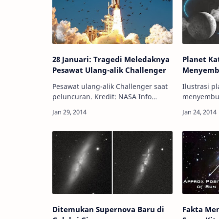
28 Januari: Tragedi Meledaknya
Planet Ka
Pesawat Ulang-alik Challenger
Menyembu
Pesawat ulang-alik Challenger saat
Ilustrasi p
peluncuran. Kredit: NASA Info
menyemburk
Astronomy - 28 tahun yang lalu,
SPACE.com Info Astronomy - Plan
tepatnya 28 Januari 1986, pesawat
katai atau 
ulang-alik Challenger meledak dan
objek pali
ha…
Ditemukan Supernova Baru di
Fakta Men