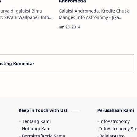
a
Andromeda
surya di galaksi Bima
Galaksi Andromeda. Kredit: Chuck
t: SPACE Wallpaper Info
Manges Info Astronomy - Jika
- Planet-planet dalam
biasanya kita memandangi langit
a surya kita mengorbit
malam dengan penuh bintang-
Planet ketiga dari Mata…
bintang, seorang astrofotografer
asal Amerika Serik…
osting Komentar
Keep in Touch with Us!
Perusahaan Kami
Tentang Kami
InfoAstronomy
Hubungi Kami
InfoAstronomy St
Bermitra/Kerja Sama
BelajarAstro