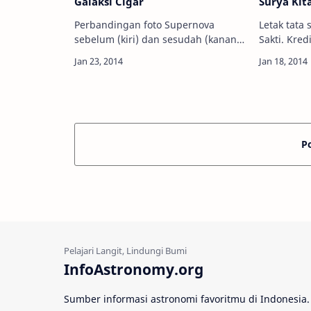
Galaksi Cigar
Surya Kit
Perbandingan foto Supernova
Letak tata 
sebelum (kiri) dan sesudah (kanan).
Sakti. Kredi
Kredit: NASA Hubble Info
Astronomy 
Astronomy - Sebuah bintang yang
sistwm Tat
meledak tiba-tiba muncul di langit
Matahari. 
malam, para astr…
P
InfoAstronomy.org
Sumber informasi astronomi favoritmu di Indonesia.