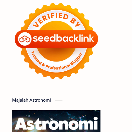
Feature
Tata Surya
Hype
Astronot
Asteroid
Observasi
Premium
Komet
Bulan
Penelitian
Serba-serbi
Satelit
Luar Angkasa
Video
Majalah Astronomi
Aurora
Supernova
Nebula
Sponsored