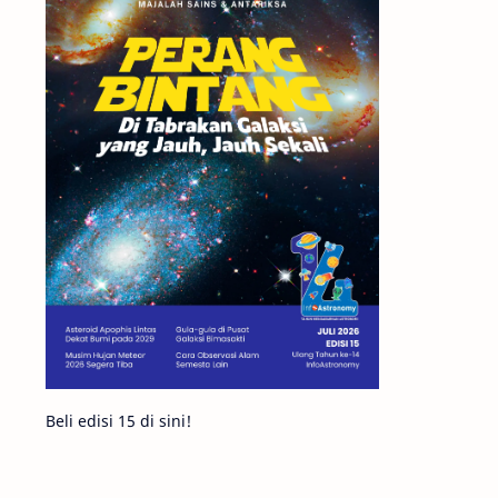
Matahari
Mars
Planet Katai
Featured
GMT 2016
History
Hoax
Bima Sakti
Meteor
Gerhana
Komet ISON
Jupiter
Planet Kerdil
Bumi
Pengetahuan
Berita
Beli edisi 15 di sini!
Hujan Meteor
Satelit Alami