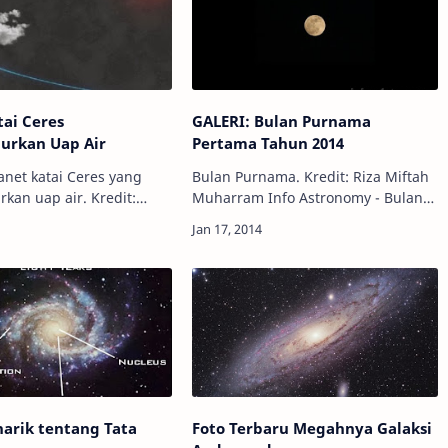
tai Ceres
GALERI: Bulan Purnama
rkan Uap Air
Pertama Tahun 2014
lanet katai Ceres yang
Bulan Purnama. Kredit: Riza Miftah
an uap air. Kredit:
Muharram Info Astronomy - Bulan
et
Purnama pertama tahun ini telah
kerdil Ceres, salah satu
muncul pada malam 15-16 Januari
ng menarik dalam tata s…
2014. Bulan Purnama ini juga
merupakan Bu…
arik tentang Tata
Foto Terbaru Megahnya Galaksi