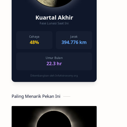
Kuartal Akhir
Fase Lunasi Saat Ini
Cahaya
Jarak
48%
394.776 km
Umur Bulan
22.3 hr
Dikembangkan oleh InfoAstronomy.org
Paling Menarik Pekan Ini