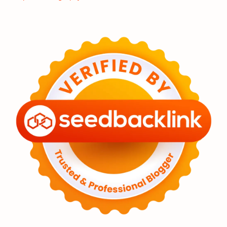
Eksoplanet
Lubang Hitam
Feature
Tata Surya
Hype
Astronot
Asteroid
Observasi
Premium
Komet
Bulan
Penelitian
Serba-serbi
Satelit
Luar Angkasa
Video
Aurora
Supernova
Nebula
Sponsored
Matahari
Featured
Mars
Planet Katai
GMT 2016
History