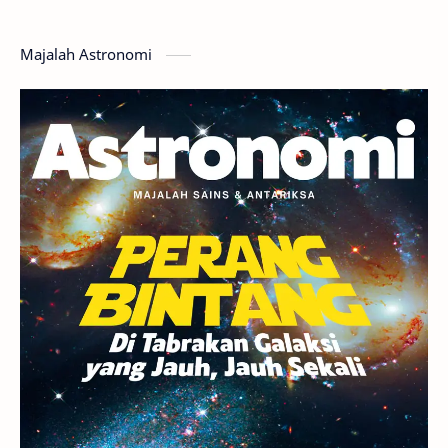
Hoax
Bima Sakti
Meteor
Majalah Astronomi
Gerhana
Komet ISON
Jupiter
Planet Kerdil
Bumi
Pengetahuan
Berita
Hujan Meteor
Satelit Alami
Rasi Bintang
Teleskop
Saturnus
GBT 2018
UFO
Advertorial
Astrofotografi
Stasiun Luar Angkasa Internasional
Gugus Bintang
Menarik Dibaca