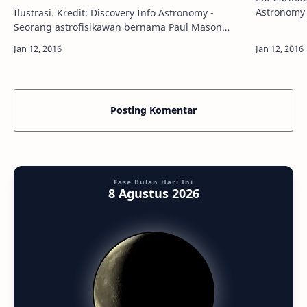
Astronomy 
Ilustrasi. Kredit: Discovery Info Astronomy -
merupakan 
Seorang astrofisikawan bernama Paul Mason
biasa yang
bersama rekan-rekannya mengatakan bahwa
Lubang Hitam berperan penting bagi
munculnya…
Posting Komentar
Fase Bulan Hari Ini
8 Agustus 2026