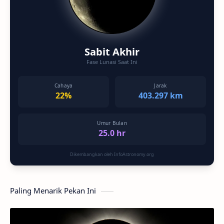
Sabit Akhir
Fase Lunasi Saat Ini
Cahaya
Jarak
22%
403.297 km
Umur Bulan
25.0 hr
Dikembangkan oleh InfoAstronomy.org
Paling Menarik Pekan Ini