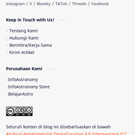
Astronomi dan Islam
Planet Kesembilan
Keep in Touch with Us!
Pulsar
Tiangong-1
Nova
Orion
Tentang Kami
Hubungi Kami
Quasar
Supermoon
TRAPPIST-1
Bermitra/Kerja Sama
Kirim Artikel
Ulasan
Ceres
Enseladus
Perusahaan Kami
Gelombang Gravitasi
Indonesia
InfoAstronomy
Kerdil Putih
LAPAN
TanyaAstro
InfoAstronomy Store
BelajarAstro
Astrobiologi
Merkurius
New Horizons
Olimpiade Sains Nasional
Roket
Week
Seluruh konten di blog ini disebarluaskan di bawah
Bumi Super
GBT18
Hilal
Atribusi-NonKomersial-TanpaTurunan 4.0 Internasional (CC