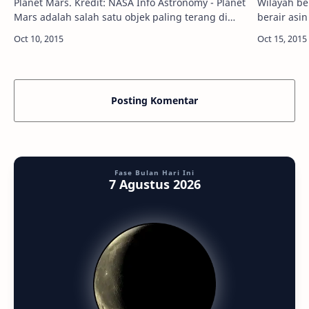
Planet Mars. Kredit: NASA Info Astronomy - Planet
Wilayah be
Mars adalah salah satu objek paling terang di
berair asin di M
langit malam, mudah terlihat dengan mata
Sebuah stud
telanjang sebagai bintang merah ter…
penjelajah
Posting Komentar
Fase Bulan Hari Ini
7 Agustus 2026