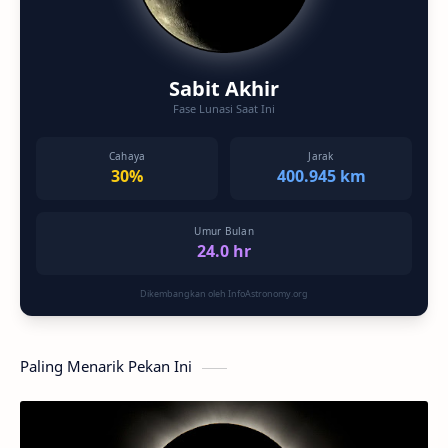
Sabit Akhir
Fase Lunasi Saat Ini
Cahaya
Jarak
30%
400.945 km
Umur Bulan
24.0 hr
Dikembangkan oleh InfoAstronomy.org
Paling Menarik Pekan Ini