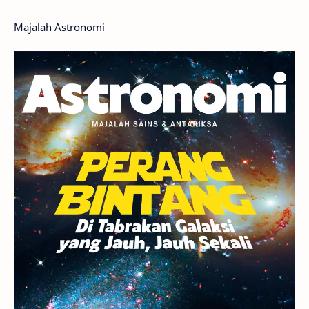
Hoax
Bima Sakti
Meteor
Majalah Astronomi
Gerhana
Komet ISON
Jupiter
Planet Kerdil
Bumi
Pengetahuan
Berita
Hujan Meteor
Satelit Alami
Rasi Bintang
Teleskop
Saturnus
GBT 2018
UFO
Advertorial
Astrofotografi
Stasiun Luar Angkasa Internasional
Gugus Bintang
Menarik Dibaca
Venus
Pluto
Galaksi Kerdil