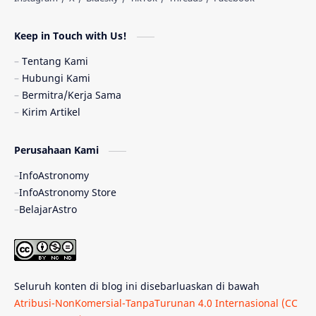
Astronomi dan Islam
Planet Kesembilan
Keep in Touch with Us!
Pulsar
Tiangong-1
Nova
Orion
Tentang Kami
Hubungi Kami
Quasar
Supermoon
TRAPPIST-1
Bermitra/Kerja Sama
Kirim Artikel
Ulasan
Ceres
Enseladus
Perusahaan Kami
Gelombang Gravitasi
Indonesia
InfoAstronomy
Kerdil Putih
LAPAN
TanyaAstro
InfoAstronomy Store
BelajarAstro
Astrobiologi
Merkurius
New Horizons
Olimpiade Sains Nasional
Roket
Week
Seluruh konten di blog ini disebarluaskan di bawah
Bumi Super
GBT18
Hilal
Atribusi-NonKomersial-TanpaTurunan 4.0 Internasional (CC