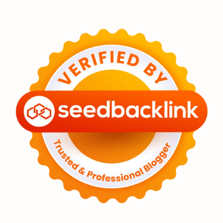
Eksoplanet
Lubang Hitam
Feature
Tata Surya
Hype
Astronot
Asteroid
Observasi
Premium
Komet
Bulan
Penelitian
Serba-serbi
Satelit
Luar Angkasa
Video
Aurora
Supernova
Nebula
Sponsored
Matahari
Featured
Mars
Planet Katai
GMT 2016
History