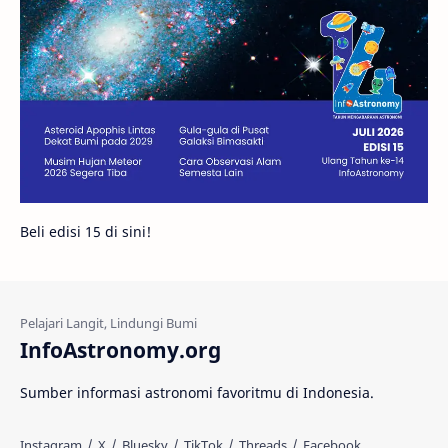
Gambar Harian
Titan
Bintang Neutron
Hubble
Tips
Juno
Bintang Biner
Cassini
Galeri
Gugus Galaksi
Proxima b
Beli edisi 15 di sini!
Fakta
Galaksi Spiral
Kehidupan Asing
Lubang Cacing
Gerhana Matahari
Eksperimen
InfoAstronomy.org
Materi Gelap
Tanya Astro
Uranus
Sumber informasi astronomi favoritmu di Indonesia.
Antarbintang
Astronom