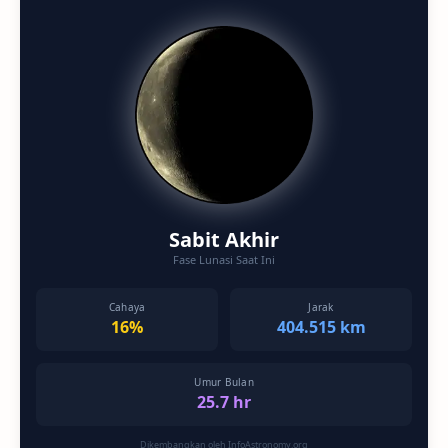
Sabit Akhir
Fase Lunasi Saat Ini
Cahaya
Jarak
16%
404.515 km
Umur Bulan
25.7 hr
Dikembangkan oleh InfoAstronomy.org