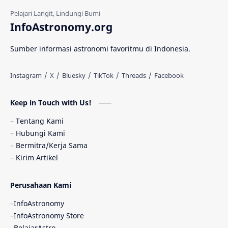
Gerhana Matahari
Eksperimen
InfoAstronomy.org
Materi Gelap
Tanya Astro
Uranus
Sumber informasi astronomi favoritmu di Indonesia.
Antarbintang
Astronom
Astronomi dan Islam
Planet Kesembilan
Keep in Touch with Us!
Pulsar
Tiangong-1
Nova
Orion
Tentang Kami
Hubungi Kami
Quasar
Supermoon
TRAPPIST-1
Bermitra/Kerja Sama
Kirim Artikel
Ulasan
Ceres
Enseladus
Perusahaan Kami
Gelombang Gravitasi
Indonesia
InfoAstronomy
Kerdil Putih
LAPAN
TanyaAstro
InfoAstronomy Store
BelajarAstro