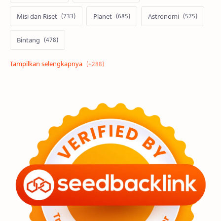
Misi dan Riset
Planet
Astronomi
Bintang
Alam semesta
Galaksi
Eksoplanet
Lubang Hitam
Feature
Tata Surya
Hype
Astronot
Asteroid
Observasi
Premium
Komet
Bulan
Penelitian
Serba-serbi
Satelit
Luar Angkasa
Video
Aurora