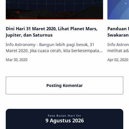
Dini Hari 31 Maret 2020, Lihat Planet Mars,
Panduan M
Jupiter, dan Saturnus
Swakarant
Info Astronomy - Bangun lebih pagi besok, 31
Info Astro
Maret 2020. Jika cuaca cerah, kita berkesempatan
melihat ad
melihat tiga planet tata surya sekaligus yang
langit bar
tampak berdekatan di langit; Mars…
tiga binta
Posting Komentar
Fase Bulan Hari Ini
9 Agustus 2026