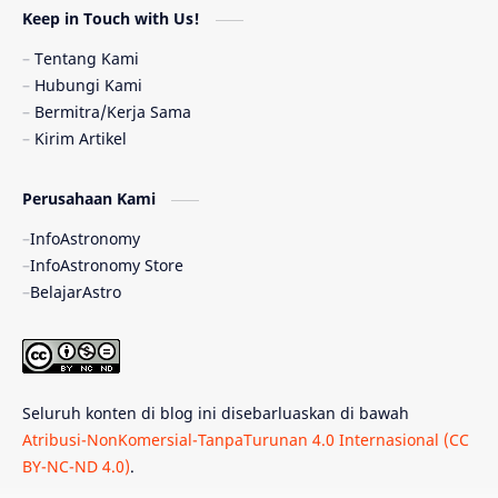
Keep in Touch with Us!
Pulsar
Tiangong-1
Nova
Orion
Tentang Kami
Hubungi Kami
Quasar
Supermoon
TRAPPIST-1
Bermitra/Kerja Sama
Kirim Artikel
Ulasan
Ceres
Enseladus
Perusahaan Kami
Gelombang Gravitasi
Indonesia
InfoAstronomy
Kerdil Putih
LAPAN
TanyaAstro
InfoAstronomy Store
BelajarAstro
Astrobiologi
Merkurius
New Horizons
Olimpiade Sains Nasional
Roket
Week
Seluruh konten di blog ini disebarluaskan di bawah
Bumi Super
GBT18
Hilal
Atribusi-NonKomersial-TanpaTurunan 4.0 Internasional (CC
BY-NC-ND 4.0)
.
Katai Cokelat
Kepler
Neptunus