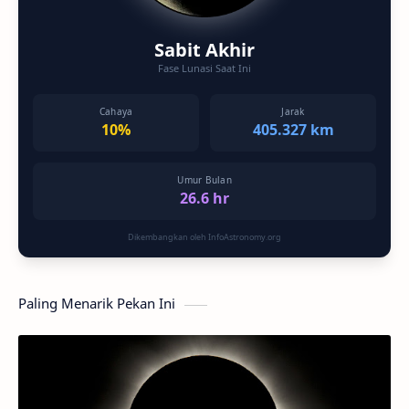
Sabit Akhir
Fase Lunasi Saat Ini
Cahaya
Jarak
10%
405.327 km
Umur Bulan
26.6 hr
Dikembangkan oleh InfoAstronomy.org
Paling Menarik Pekan Ini