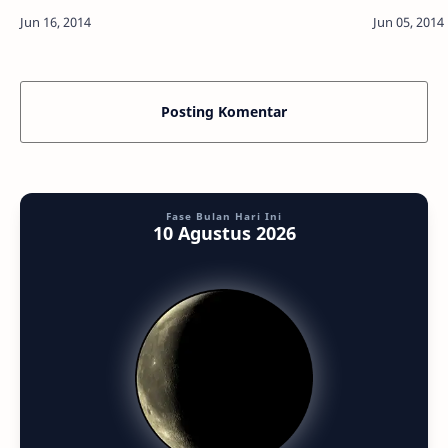
merekam se
Info Astronomy - International Space Station (ISS),
sebuah satelit buatan…
Posting Komentar
Fase Bulan Hari Ini
10 Agustus 2026