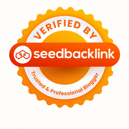
Feature
Tata Surya
Hype
Astronot
Asteroid
Observasi
Premium
Komet
Bulan
Penelitian
Serba-serbi
Satelit
Luar Angkasa
Video
Aurora
Supernova
Nebula
Sponsored
Matahari
Featured
Mars
Planet Katai
GMT 2016
History
Hoax
Bima Sakti
Meteor