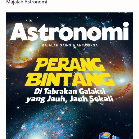
Majalah Astronomi
Gerhana
Komet ISON
Jupiter
Planet Kerdil
Bumi
Pengetahuan
Berita
Hujan Meteor
Satelit Alami
Rasi Bintang
Teleskop
Saturnus
GBT 2018
UFO
Advertorial
Astrofotografi
Stasiun Luar Angkasa Internasional
Gugus Bintang
Menarik Dibaca
Venus
Pluto
Galaksi Kerdil