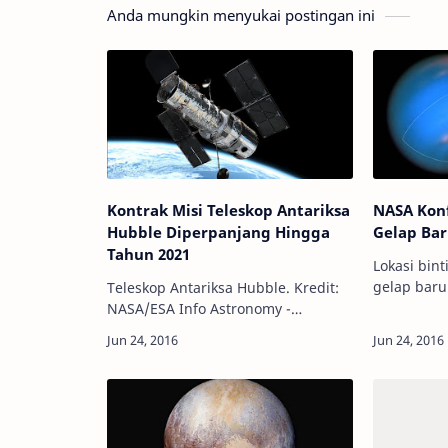
Anda mungkin menyukai postingan ini
Kontrak Misi Teleskop Antariksa
NASA Konf
Hubble Diperpanjang Hingga
Gelap Bar
Tahun 2021
Lokasi bin
gelap baru
Teleskop Antariksa Hubble. Kredit:
Kredit: NAS
NASA/ESA Info Astronomy -
Astronomy -
Lembaga Antariksa AS (NASA)
ada bintik
akhirnya memperpanjang kontrak
Neptun…
misi ilmiah untuk Teleskop
Antariksa Hubble selama l…