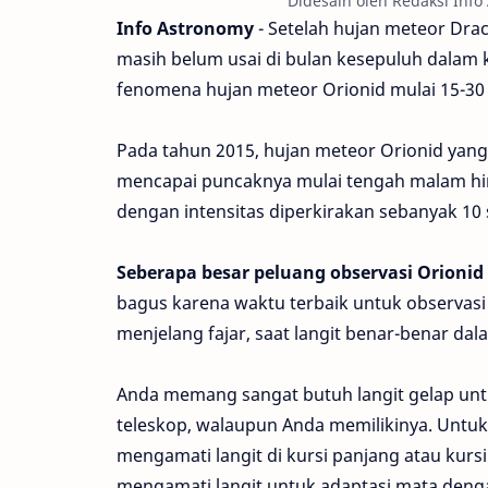
Didesain oleh Redaksi Info
Info Astronomy
- Setelah hujan meteor Dra
masih belum usai di bulan kesepuluh dalam 
fenomena hujan meteor Orionid mulai 15-30
Pada tahun 2015, hujan meteor Orionid yang
mencapai puncaknya mulai tengah malam hin
dengan intensitas diperkirakan sebanyak 10
Seberapa besar peluang observasi Orionid 
bagus karena waktu terbaik untuk observas
menjelang fajar, saat langit benar-benar dal
Anda memang sangat butuh langit gelap un
teleskop, walaupun Anda memilikinya. Untuk
mengamati langit di kursi panjang atau kurs
mengamati langit untuk adaptasi mata den