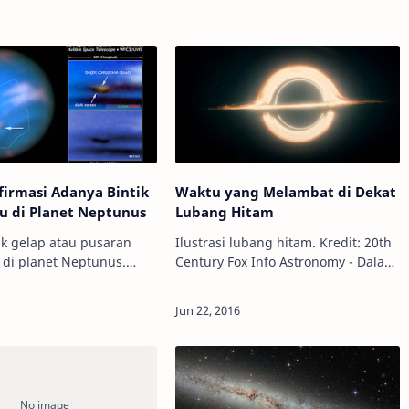
irmasi Adanya Bintik
Waktu yang Melambat di Dekat
u di Planet Neptunus
Lubang Hitam
tik gelap atau pusaran
Ilustrasi lubang hitam. Kredit: 20th
 di planet Neptunus.
Century Fox Info Astronomy - Dalam
A/ESA/Hubble Info
film Interstellar (2014), penonton
 Jika pada planet Jupiter
dibuat takjub dengan konsep dilasi
 merah raksasa, di planet
waktu (time dilation).&nb…