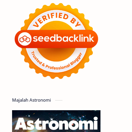
Feature
Tata Surya
Hype
Astronot
Asteroid
Observasi
Premium
Komet
Bulan
Penelitian
Serba-serbi
Satelit
Luar Angkasa
Video
Majalah Astronomi
Aurora
Supernova
Nebula
Sponsored