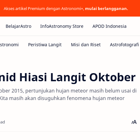
Akses artikel Premium dengan Astronomi+,
mulai berlangganan.
BelajarAstro
InfoAstronomy Store
APOD Indonesia
id Hiasi Langit Oktober
ober 2015, pertunjukan hujan meteor masih belum usai di
. Kita masih akan disuguhkan fenomena hujan meteor
ead