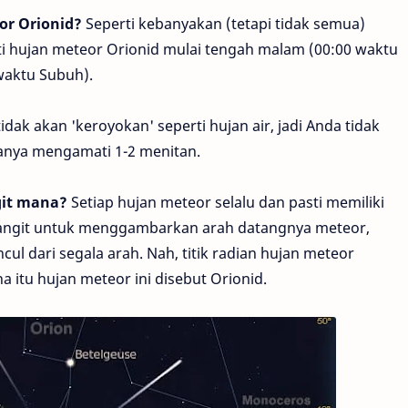
or Orionid?
Seperti kebanyakan (tetapi tidak semua)
i hujan meteor Orionid mulai tengah malam (00:00 waktu
waktu Subuh).
ak akan 'keroyokan' seperti hujan air, jadi Anda tidak
hanya mengamati 1-2 menitan.
git mana?
Setiap hujan meteor selalu dan pasti memiliki
 di langit untuk menggambarkan arah datangnya meteor,
l dari segala arah. Nah, titik radian hujan meteor
a itu hujan meteor ini disebut Orionid.