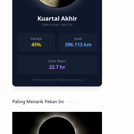
Kuartal Akhir
Fase Lunasi Saat Ini
Cahaya
Jarak
45%
396.113 km
Umur Bulan
22.7 hr
Dikembangkan oleh InfoAstronomy.org
Paling Menarik Pekan Ini