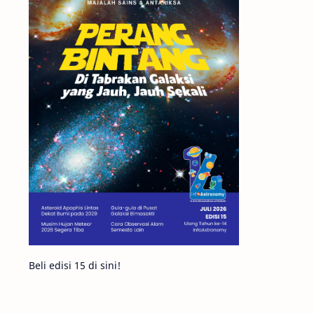
Matahari
Mars
Planet Katai
Featured
GMT 2016
History
Hoax
Bima Sakti
Meteor
Gerhana
Komet ISON
Jupiter
Planet Kerdil
Bumi
Pengetahuan
Berita
Beli edisi 15 di sini!
Hujan Meteor
Satelit Alami