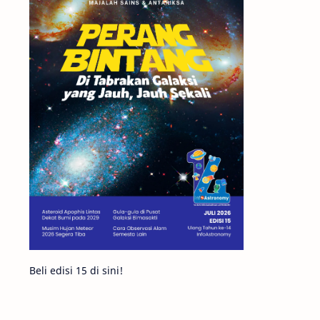
Matahari
Mars
Planet Katai
Featured
GMT 2016
History
Hoax
Bima Sakti
Meteor
Gerhana
Komet ISON
Jupiter
Planet Kerdil
Bumi
Pengetahuan
Berita
Beli edisi 15 di sini!
Hujan Meteor
Satelit Alami