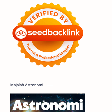
Feature
Tata Surya
Hype
Astronot
Asteroid
Observasi
Premium
Komet
Bulan
Penelitian
Serba-serbi
Satelit
Luar Angkasa
Video
Majalah Astronomi
Aurora
Supernova
Nebula
Sponsored