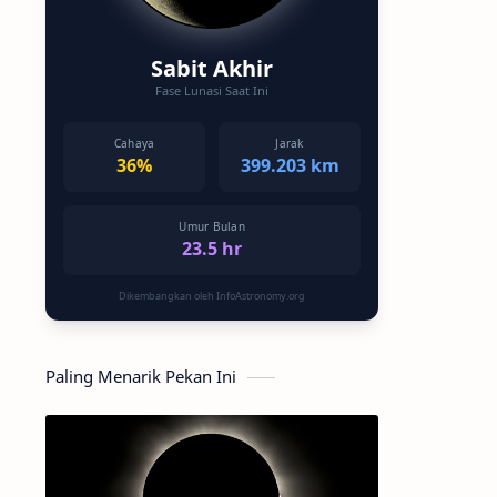
Sabit Akhir
Fase Lunasi Saat Ini
Cahaya
Jarak
36%
399.203 km
Umur Bulan
23.5 hr
Dikembangkan oleh InfoAstronomy.org
Paling Menarik Pekan Ini