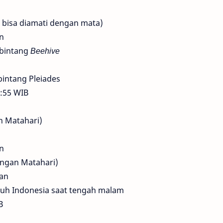
 bisa diamati dengan mata)
an
s bintang
Beehive
bintang Pleiades
1:55 WIB
n Matahari)
an
dengan Matahari)
lan
uruh Indonesia saat tengah malam
B