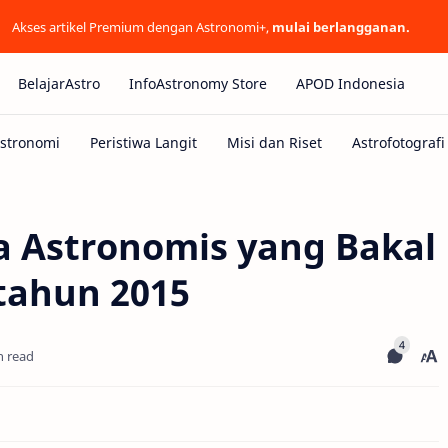
Akses artikel Premium dengan Astronomi+,
mulai berlangganan.
BelajarAstro
InfoAstronomy Store
APOD Indonesia
wa Astronomis yang Bakal
 tahun 2015
n read