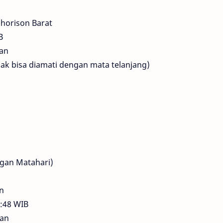
i horison Barat
B
lan
ak bisa diamati dengan mata telanjang)
ngan Matahari)
an
2:48 WIB
lan