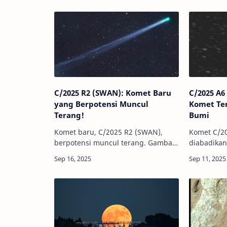
C/2025 R2 (SWAN): Komet Baru
C/2025 A6
yang Berpotensi Muncul
Komet Ter
Terang!
Bumi
Komet baru, C/2025 R2 (SWAN),
Komet C/2
berpotensi muncul terang. Gambar
diabadikan
ini diambil di Namibia pada 14
calon kome
September 2025. Kredit: Michael
menghiasi 
Jäger, Gerald
Bartlett I
RhemannInfoAstronomy - Ada kom…
beberap…