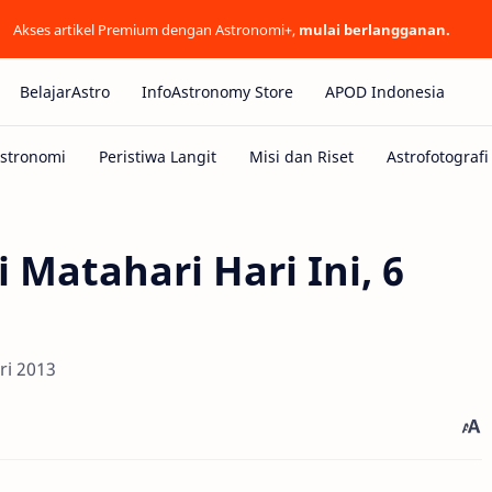
Akses artikel Premium dengan Astronomi+,
mulai berlangganan.
BelajarAstro
InfoAstronomy Store
APOD Indonesia
 Matahari Hari Ini, 6
ri 2013
d