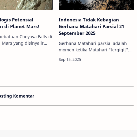
logis Potensial
Indonesia Tidak Kebagian
 di Planet Mars!
Gerhana Matahari Parsial 21
September 2025
ebatuan Cheyava Falls di
Mars yang disinyalir
Gerhana Matahari parsial adalah
nda biologis. Kredit:
momen ketika Matahari "tergigit"
sedikit oleh Bulan. Kredit:
SSSInfoAstronomy
APInfoAstronomy - Pada Minggu, 21
Sebuah tim peneliti
September 2025, fenomena
n…
gerhana Matahari parsia…
osting Komentar