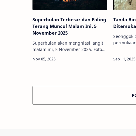
Superbulan Terbesar dan Paling
Tanda Bio
Terang Muncul Malam Ini, 5
Ditemukan
November 2025
Seonggok b
permukaan 
Superbulan akan menghiasi langit
memiliki ta
malam ini, 5 November 2025. Foto
NASA/JPL-
ini adalah momen superbulan
Caltech/M
tahun 2024 di Tiongkok.
Premium - 
Kredit: Yang Qitian, VCG/Getty
internasio
ImagesInfoAstronomy -…
P