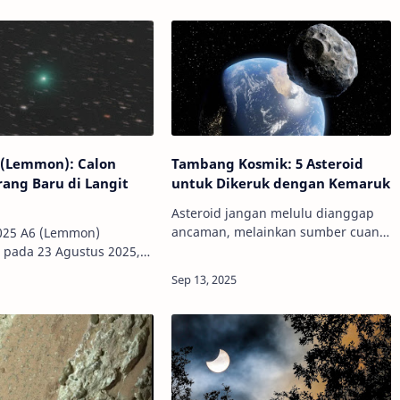
 (Lemmon): Calon
Tambang Kosmik: 5 Asteroid
ang Baru di Langit
untuk Dikeruk dengan Kemaruk
Asteroid jangan melulu dianggap
ancaman, melainkan sumber cuan.
025 A6 (Lemmon)
Kredit: Science Photo
 pada 23 Agustus 2025,
LibraryInfoAstronomy - Selama ini
t terang yang akan
kita lebih sering melihat asteroid
langit Bumi. Kredit: Dan
sebagai ancaman…
nfoAstronomy - Dalam