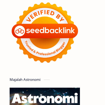
Feature
Tata Surya
Hype
Astronot
Asteroid
Observasi
Premium
Komet
Bulan
Penelitian
Serba-serbi
Satelit
Luar Angkasa
Video
Majalah Astronomi
Aurora
Supernova
Nebula
Sponsored