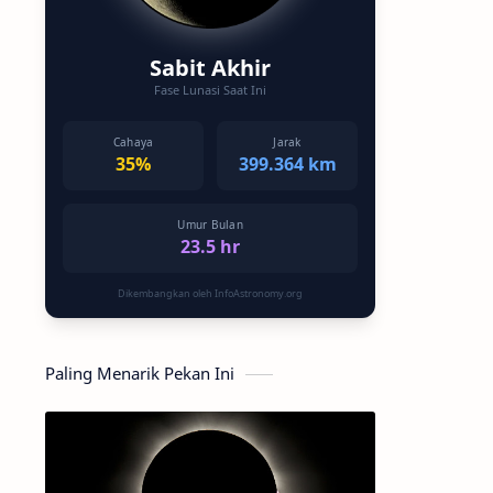
Sabit Akhir
Fase Lunasi Saat Ini
Cahaya
Jarak
35%
399.364 km
Umur Bulan
23.5 hr
Dikembangkan oleh InfoAstronomy.org
Paling Menarik Pekan Ini