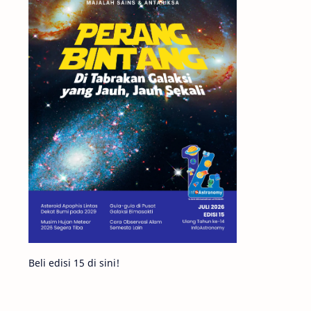
Matahari
Featured
Mars
Planet Katai
GMT 2016
History
Hoax
Bima Sakti
Meteor
Gerhana
Komet ISON
Jupiter
Planet Kerdil
Bumi
Pengetahuan
Berita
Beli edisi 15 di sini!
Hujan Meteor
Satelit Alami