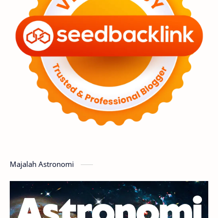
Premium
Komet
Bulan
Penelitian
Serba-serbi
Satelit
Luar Angkasa
Video
Aurora
Supernova
Nebula
Sponsored
Matahari
Featured
Mars
Planet Katai
GMT 2016
History
Hoax
Bima Sakti
Meteor
Majalah Astronomi
Gerhana
Komet ISON
Jupiter
Planet Kerdil
Bumi
Pengetahuan