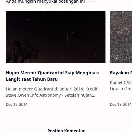
Anda mungkin menyukai postingan ini
Hujan Meteor Quadrantid Siap Menghiasi
Rayakan 
Langit saat Tahun Baru
Komet C/20
Ligustri Info Astronomy - Sesuatu dengan
Hujan meteor Quadrantid Januari 2014. Kredit:
'janggut' 
Steve Owen Info Astronomy - Setelah hujan
arah Utara
meteor Geminid pada 13-14 Desember 2014,
selanjutnya langit malam akan dihiasi oleh …
Posting Komentar