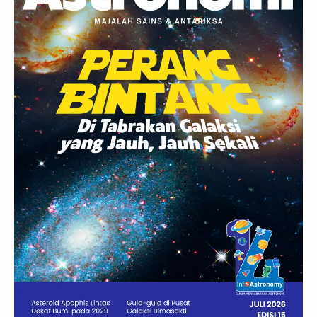
Berita
Hujan Meteor
Satelit Alami
Rasi Bintang
Teleskop
Saturnus
GBT 2018
UFO
Advertorial
Astrofotografi
Stasiun Luar Angkasa Internasional
Gugus Bintang
Menarik Dibaca
Venus
Pluto
Galaksi Kerdil
Gambar Harian
Titan
Bintang Neutron
Hubble
Tips
Juno
Bintang Biner
Cassini