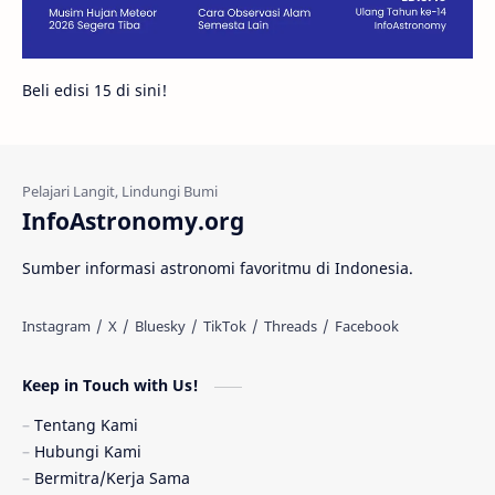
Galeri
Gugus Galaksi
Proxima b
Beli edisi 15 di sini!
Fakta
Galaksi Spiral
Kehidupan Asing
Lubang Cacing
Gerhana Matahari
Eksperimen
InfoAstronomy.org
Materi Gelap
Tanya Astro
Uranus
Sumber informasi astronomi favoritmu di Indonesia.
Antarbintang
Astronom
Astronomi dan Islam
Planet Kesembilan
Keep in Touch with Us!
Pulsar
Tiangong-1
Nova
Orion
Tentang Kami
Hubungi Kami
Quasar
Supermoon
TRAPPIST-1
Bermitra/Kerja Sama