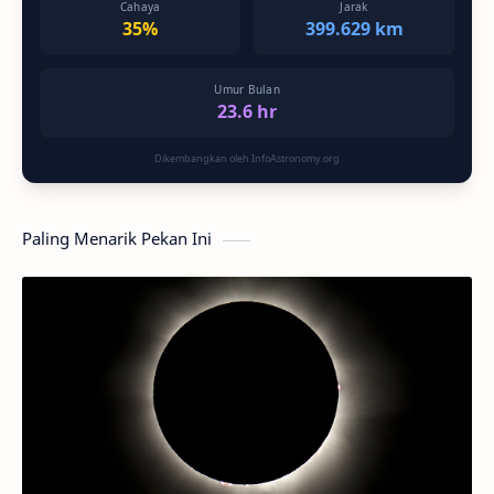
Cahaya
Jarak
35%
399.629 km
Umur Bulan
23.6 hr
Dikembangkan oleh InfoAstronomy.org
Paling Menarik Pekan Ini