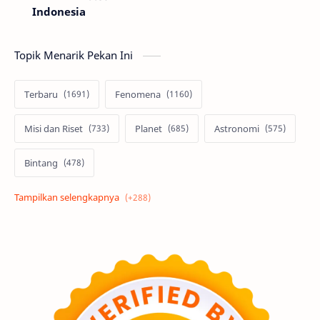
Indonesia
Topik Menarik Pekan Ini
Terbaru
Fenomena
Misi dan Riset
Planet
Astronomi
Bintang
Alam semesta
Galaksi
Eksoplanet
Lubang Hitam
Feature
Tata Surya
Hype
Astronot
Asteroid
Observasi