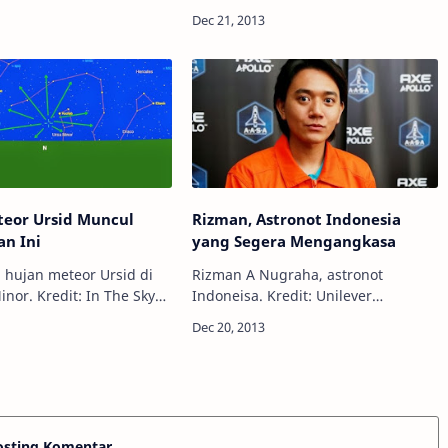
li seluruh anggota tata
merupakan misi antariksa berawak
sejajar? Sejajar dalam
kedua pada Program Apollo Amerika
 garis lurus terha…
Serikat. Jadi tidak hanya ada Ap…
teor Ursid Muncul
Rizman, Astronot Indonesia
an Ini
yang Segera Mengangkasa
n hujan meteor Ursid di
Rizman A Nugraha, astronot
inor. Kredit: In The Sky
Indoneisa. Kredit: Unilever
nomy - Hujan meteor
Indonesia Info Astronomy - Apa
 mencapai tingkat
rasanya ya jalan-jalan ke luar
maksimumnya, atau yang
angkasa? Apalagi menjadi orang
…
pertama dari Indone…
osting Komentar