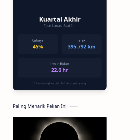
Kuartal Akhir
Fase Lunasi Saat Ini
Cahaya
Jarak
45%
395.792 km
Umur Bulan
22.6 hr
Dikembangkan oleh InfoAstronomy.org
Paling Menarik Pekan Ini