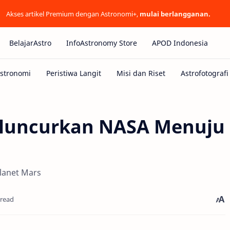
Akses artikel Premium dengan Astronomi+,
mulai berlangganan.
BelajarAstro
InfoAstronomy Store
APOD Indonesia
iluncurkan NASA Menuju
lanet Mars
 read