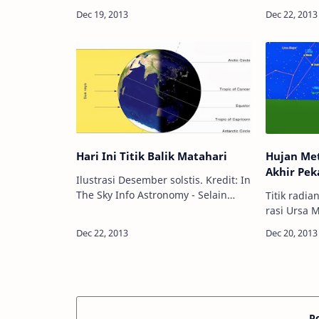
University of California Info
terakhir ka
Astronomy - Dua supernova
surya kita 
ditemukan beberapa tahun lalu.
artian satu
Kini, astronom menyat…
Hari Ini Titik Balik Matahari
Hujan Me
Akhir Pek
Ilustrasi Desember solstis. Kredit: In
The Sky Info Astronomy - Selain
Titik radia
menjadi Hari Ibu, pada 22
rasi Ursa M
Desember 2013 juga menjadi titik
Info Astro
balik Matahari atau yang disebut
Ursid akan
Solsitis …
aktivitas 
biasa dise
P