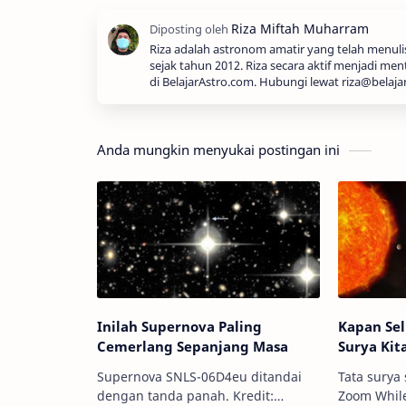
Riza adalah astronom amatir yang telah menul
sejak tahun 2012. Riza secara aktif menjadi men
di BelajarAstro.com. Hubungi lewat riza@belaja
Anda mungkin menyukai postingan ini
Inilah Supernova Paling
Kapan Se
Cemerlang Sepanjang Masa
Surya Kit
Supernova SNLS-06D4eu ditandai
Tata surya s
dengan tanda panah. Kredit:
Zoom While Info Astronomy - K