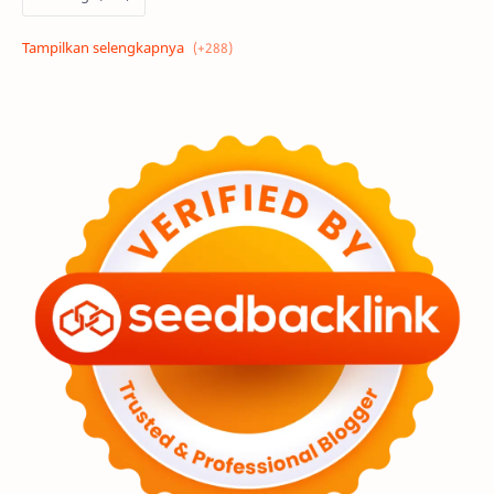
Alam semesta
Galaksi
Eksoplanet
Lubang Hitam
Feature
Tata Surya
Hype
Astronot
Asteroid
Observasi
Premium
Komet
Bulan
Penelitian
Serba-serbi
Satelit
Luar Angkasa
Video
Aurora
Supernova
Nebula
Sponsored
Matahari
Mars
Planet Katai