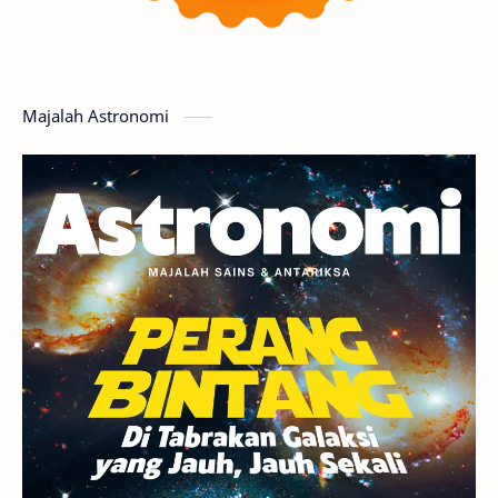
Featured
GMT 2016
History
Hoax
Bima Sakti
Meteor
Majalah Astronomi
Gerhana
Komet ISON
Jupiter
Planet Kerdil
Bumi
Pengetahuan
Berita
Hujan Meteor
Satelit Alami
Rasi Bintang
Teleskop
Saturnus
GBT 2018
UFO
Advertorial
Astrofotografi
Stasiun Luar Angkasa Internasional