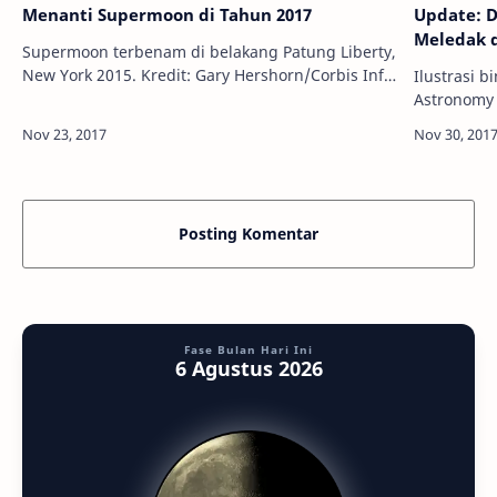
Menanti Supermoon di Tahun 2017
Update: 
Meledak d
Supermoon terbenam di belakang Patung Liberty,
New York 2015. Kredit: Gary Hershorn/Corbis Info
Ilustrasi bi
Astronomy - Bila tahun lalu supermoon terjadi
Astronomy 
pada 14 November, untuk t…
menarik bak
malam dala
Posting Komentar
Fase Bulan Hari Ini
6 Agustus 2026