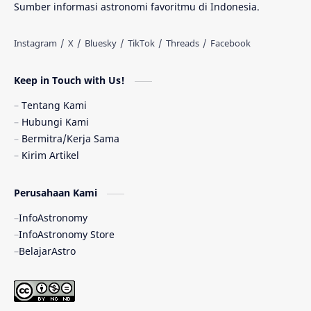
Sumber informasi astronomi favoritmu di Indonesia.
Antarbintang
Astronom
Astronomi dan Islam
Planet Kesembilan
Keep in Touch with Us!
Pulsar
Tiangong-1
Nova
Orion
Tentang Kami
Hubungi Kami
Quasar
Supermoon
TRAPPIST-1
Bermitra/Kerja Sama
Kirim Artikel
TanyaAstro
Ulasan
Ceres
Perusahaan Kami
Enseladus
Gelombang Gravitasi
InfoAstronomy
Indonesia
Kerdil Putih
LAPAN
InfoAstronomy Store
BelajarAstro
Astrobiologi
Merkurius
New Horizons
Olimpiade Sains Nasional
Roket
Week