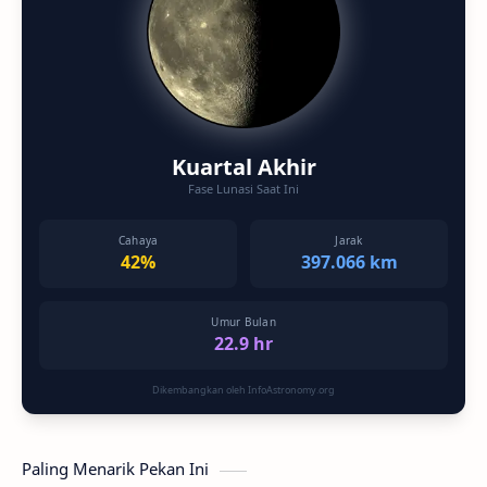
Kuartal Akhir
Fase Lunasi Saat Ini
Cahaya
Jarak
42%
397.066 km
Umur Bulan
22.9 hr
Dikembangkan oleh InfoAstronomy.org
Paling Menarik Pekan Ini