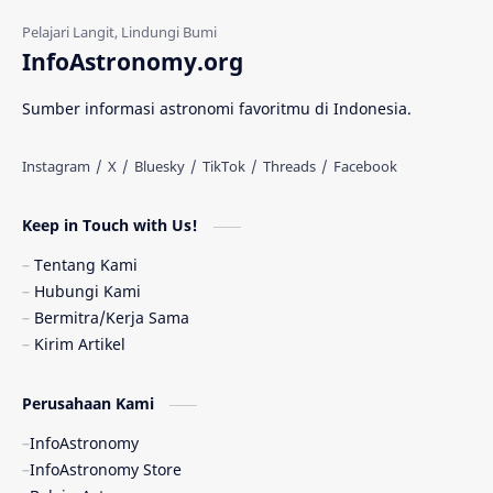
Gerhana Matahari
Eksperimen
InfoAstronomy.org
Materi Gelap
Tanya Astro
Uranus
Sumber informasi astronomi favoritmu di Indonesia.
Antarbintang
Astronom
Astronomi dan Islam
Planet Kesembilan
Keep in Touch with Us!
Pulsar
Tiangong-1
Nova
Orion
Tentang Kami
Hubungi Kami
Quasar
Supermoon
TRAPPIST-1
Bermitra/Kerja Sama
Kirim Artikel
Ulasan
Ceres
Enseladus
Perusahaan Kami
Gelombang Gravitasi
Indonesia
InfoAstronomy
Kerdil Putih
LAPAN
TanyaAstro
InfoAstronomy Store