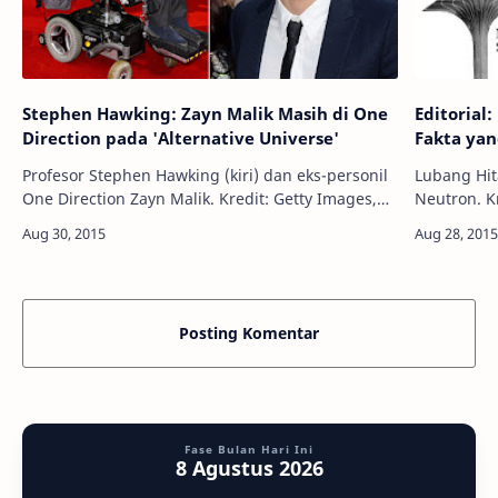
Stephen Hawking: Zayn Malik Masih di One
Editorial
Direction pada 'Alternative Universe'
Fakta ya
Profesor Stephen Hawking (kiri) dan eks-personil
Lubang Hit
One Direction Zayn Malik. Kredit: Getty Images,
Neutron. Kredit:
AF Info Astronomy - Fisikawan Stephen Hawking
Apa yang A
mengatakan kepada pengge…
Lubang Hi
Posting Komentar
Fase Bulan Hari Ini
8 Agustus 2026