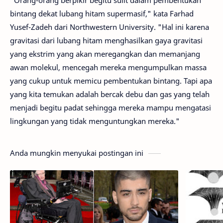
"
Orang-orang
berpikir
begitu sulit dalam pem
bentukan
bintang
dekat lubang hitam
supermasif
,"
kata
Farhad
Yusef
-
Zadeh
dari
Northwestern University
.
"
Hal ini karena
gravitasi
dari lubang hitam
menghasilkan
gaya gravitasi
yang ekstrim
yang
akan
meregangkan
dan
memanjang
awan
molekul
,
mencegah mereka
mengumpulkan
massa
yang cukup
untuk memicu
pembentukan bintang
.
Tapi apa
yang kita
temukan adalah
bercak
debu
dan gas
yang telah
menjadi
begitu padat sehingga
mereka
mampu mengatasi
lingkungan yang tidak menguntungkan
mereka
.
"
Anda mungkin menyukai postingan ini