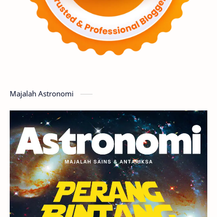
Supernova
Nebula
Sponsored
Matahari
Featured
Mars
Planet Katai
GMT 2016
History
Hoax
Bima Sakti
Meteor
Majalah Astronomi
Gerhana
Komet ISON
Jupiter
Planet Kerdil
Bumi
Pengetahuan
Berita
Hujan Meteor
Satelit Alami
Rasi Bintang
Teleskop
Saturnus
GBT 2018
UFO
Advertorial