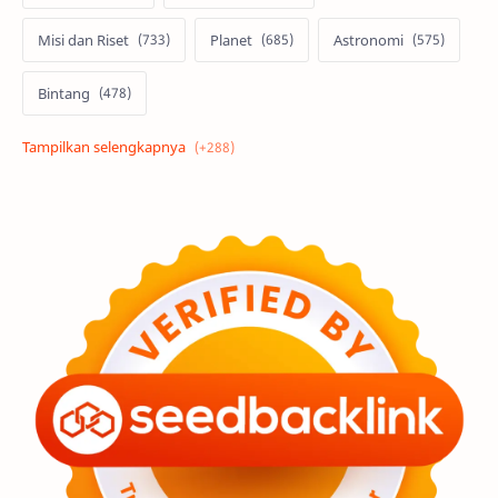
Misi dan Riset
Planet
Astronomi
Bintang
Alam semesta
Galaksi
Eksoplanet
Lubang Hitam
Feature
Tata Surya
Hype
Astronot
Asteroid
Observasi
Premium
Komet
Bulan
Penelitian
Serba-serbi
Satelit
Luar Angkasa
Video
Aurora