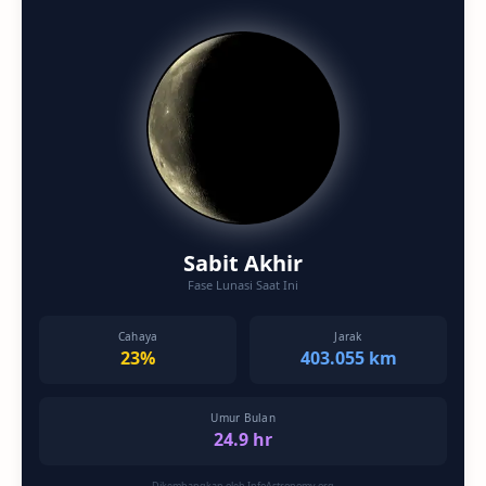
Sabit Akhir
Fase Lunasi Saat Ini
Cahaya
Jarak
23%
403.055 km
Umur Bulan
24.9 hr
Dikembangkan oleh InfoAstronomy.org