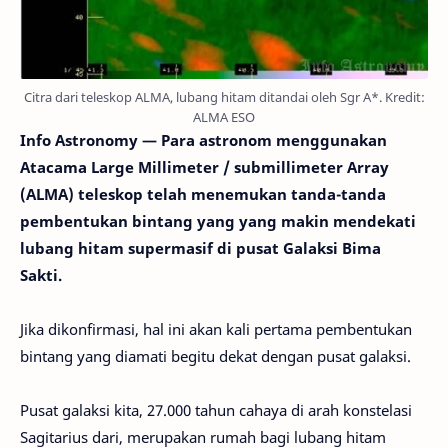
Citra dari teleskop ALMA, lubang hitam ditandai oleh Sgr A*. Kredit:
ALMA ESO
Info Astronomy —
Para astronom
menggunakan
Atacama
Large
Millimeter
/
submillimeter
Array
(
ALMA)
teleskop
telah menemukan
tanda-tanda
pembentukan bintang yang
yang makin mendekati
lubang hitam
supermasif
di pusat
Galaksi Bima
Sakti
.
Jika
dikonfirmasi
,
hal ini akan
kali pertama
pembentukan
bintang yang
diamati
begitu dekat dengan
pusat galaksi
.
Pusat galaksi kita
,
27.000
tahun cahaya
di arah
konstelasi
Sagitarius
dari
,
merupakan rumah bagi
lubang
hitam