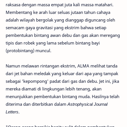
raksasa
dengan
massa
empat juta kali massa
matahari
.
Membentang
ke arah luar seluas jutaan
tahun cahaya
adalah wilayah
bergolak
yang
dianggap
diguncang
oleh
semacam
gaya gravitasi
yang ekstrim
bahwa setiap
pembentukan bintang
awan
debu
dan gas
akan
meregang
tipis dan
robek
yang lama sebelum
bintang
bayi
(protobintang) muncul
.
Namun
melawan
rintangan
ekstrim
,
ALMA
melihat
tanda
dari jet
bahan
meledak yang keluar
dari
apa yang tampak
sebagai
'kepompong'
padat
dari
gas
dan debu
.
Jet ini
,
jika
mereka
diamati
di lingkungan
lebih tenang
,
akan
menunjukkan
pembentukan
bintang muda
.
Hasilnya
telah
diterima dan diterbitkan dalam
Astrophysical Journal
Letters
.