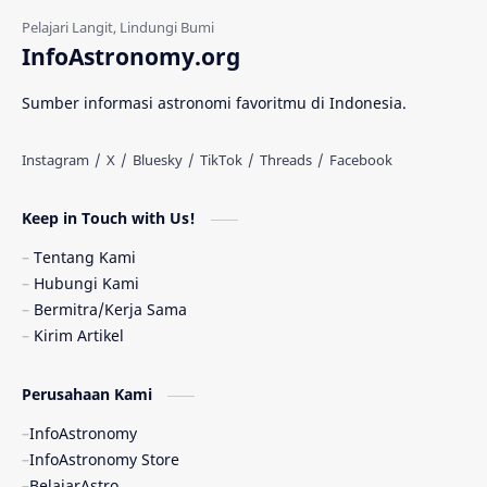
Gerhana Matahari
Eksperimen
InfoAstronomy.org
Materi Gelap
Tanya Astro
Uranus
Sumber informasi astronomi favoritmu di Indonesia.
Antarbintang
Astronom
Astronomi dan Islam
Planet Kesembilan
Keep in Touch with Us!
Pulsar
Tiangong-1
Nova
Orion
Tentang Kami
Hubungi Kami
Quasar
Supermoon
TRAPPIST-1
Bermitra/Kerja Sama
Kirim Artikel
TanyaAstro
Ulasan
Ceres
Perusahaan Kami
Enseladus
Gelombang Gravitasi
InfoAstronomy
Indonesia
Kerdil Putih
LAPAN
InfoAstronomy Store
BelajarAstro