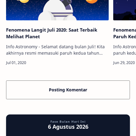
Fenomena Langit Juli 2020: Saat Terbaik
Fenomena
Melihat Planet
Paruh Ke
Info Astronomy - Selamat datang bulan Juli! Kita
Info Astro
akhirnya resmi memasuki paruh kedua tahun
paruh kedu
2020 nih. Tahun ini mungkin kondisinya sedang
ini, sudah
kurang baik, tetapi langit tetap men…
Nah, akan 
Posting Komentar
Fase Bulan Hari Ini
6 Agustus 2026