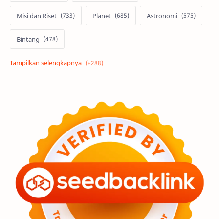
Misi dan Riset
Planet
Astronomi
Bintang
Alam semesta
Galaksi
Eksoplanet
Lubang Hitam
Feature
Tata Surya
Hype
Astronot
Asteroid
Observasi
Premium
Komet
Bulan
Penelitian
Serba-serbi
Satelit
Luar Angkasa
Video
Aurora