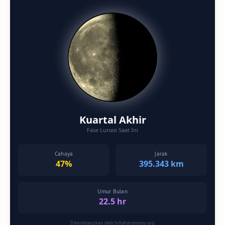
Kuartal Akhir
Fase Lunasi Saat Ini
Cahaya
Jarak
47%
395.343 km
Umur Bulan
22.5 hr
Dikembangkan oleh InfoAstronomy.org