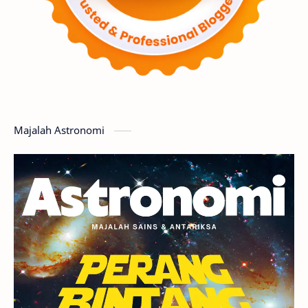
Supernova
Nebula
Sponsored
Matahari
Mars
Planet Katai
Featured
GMT 2016
History
Hoax
Bima Sakti
Meteor
Majalah Astronomi
Gerhana
Komet ISON
Jupiter
Planet Kerdil
Bumi
Pengetahuan
Berita
Hujan Meteor
Satelit Alami
Rasi Bintang
Teleskop
Saturnus
GBT 2018
UFO
Advertorial
Astrofotografi