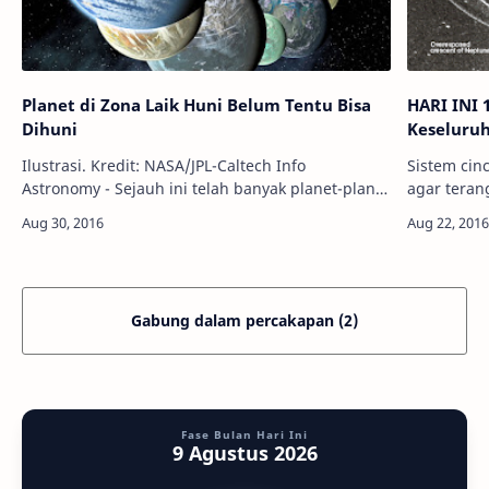
Planet di Zona Laik Huni Belum Tentu Bisa
HARI INI 
Dihuni
Keseluruh
Ilustrasi. Kredit: NASA/JPL-Caltech Info
Sistem cin
Astronomy - Sejauh ini telah banyak planet-planet
agar tera
di luar Tata Surya kita yang dianggap berada
cincin. Kredit: NASA Inf
pada zona laik huni (Goldilocks Zone…
tepat 27 t
Gabung dalam percakapan (2)
Fase Bulan Hari Ini
9 Agustus 2026