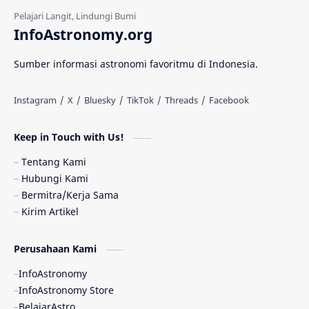
Gerhana Matahari
Eksperimen
InfoAstronomy.org
Materi Gelap
Tanya Astro
Uranus
Sumber informasi astronomi favoritmu di Indonesia.
Antarbintang
Astronom
Astronomi dan Islam
Planet Kesembilan
Keep in Touch with Us!
Pulsar
Tiangong-1
Nova
Orion
Tentang Kami
Hubungi Kami
Quasar
Supermoon
TRAPPIST-1
Bermitra/Kerja Sama
Kirim Artikel
Ulasan
Ceres
Enseladus
Perusahaan Kami
Gelombang Gravitasi
Indonesia
InfoAstronomy
Kerdil Putih
LAPAN
TanyaAstro
InfoAstronomy Store
BelajarAstro