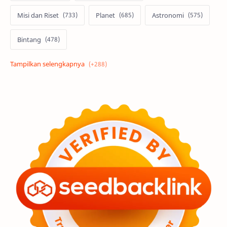
Misi dan Riset
Planet
Astronomi
Bintang
Alam semesta
Galaksi
Eksoplanet
Lubang Hitam
Feature
Tata Surya
Hype
Astronot
Asteroid
Observasi
Premium
Komet
Bulan
Penelitian
Serba-serbi
Satelit
Luar Angkasa
Video
Aurora