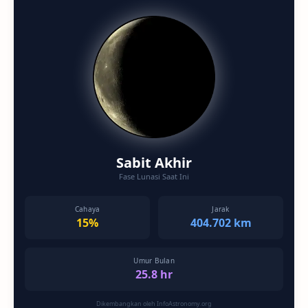
Sabit Akhir
Fase Lunasi Saat Ini
Cahaya
Jarak
15%
404.702 km
Umur Bulan
25.8 hr
Dikembangkan oleh InfoAstronomy.org