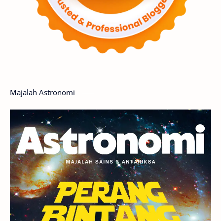
Supernova
Nebula
Sponsored
Matahari
Featured
Mars
Planet Katai
GMT 2016
History
Hoax
Bima Sakti
Meteor
Majalah Astronomi
Gerhana
Komet ISON
Jupiter
Planet Kerdil
Bumi
Pengetahuan
Berita
Hujan Meteor
Satelit Alami
Rasi Bintang
Teleskop
Saturnus
GBT 2018
UFO
Advertorial
Astrofotografi