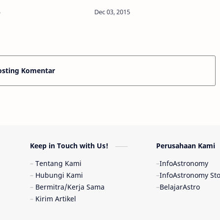
Astronomy - Anda mungkin akan
 of Tübingen dan
langsung percaya begitu saja saat
of Potsdam telah berhasil
ada beri…
fikasi sebuah bintang
osting Komentar
Keep in Touch with Us!
Perusahaan Kami
Tentang Kami
InfoAstronomy
Hubungi Kami
InfoAstronomy St
Bermitra/Kerja Sama
BelajarAstro
Kirim Artikel