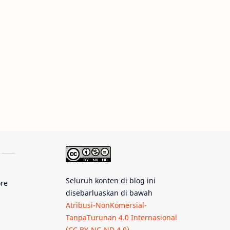
Gugus Bintang
Menarik Dibaca
Venus
Pluto
Galaksi Kerdil
Gambar Harian
Titan
Bintang Neutron
Hubble
Tips
Juno
Bintang Biner
Cassini
Galeri
Gugus Galaksi
Seluruh konten di blog ini
ore
disebarluaskan di bawah
Proxima b
Fakta
Atribusi-NonKomersial-
TanpaTurunan 4.0 Internasional
Galaksi Spiral
(CC BY-NC-ND 4.0)
.