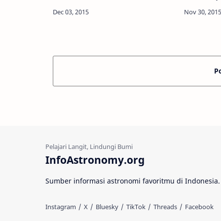
hasil pengamatan Cosmic
University
Microwave Background Radiation
University 
dan pengamatan Supernova t…
mengidenti
katai pu…
P
InfoAstronomy.org
Sumber informasi astronomi favoritmu di Indonesia.