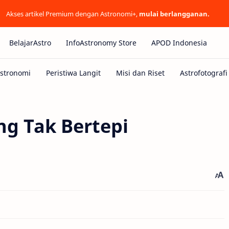
Akses artikel Premium dengan Astronomi+,
mulai berlangganan.
BelajarAstro
InfoAstronomy Store
APOD Indonesia
ng Tak Bertepi