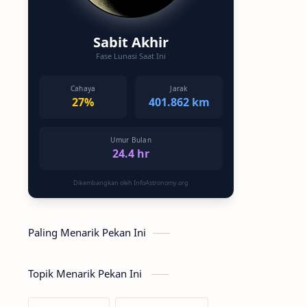
Sabit Akhir
Fase Lunasi Saat Ini
Cahaya
Jarak
27%
401.862 km
Umur Bulan
24.4 hr
Dikembangkan oleh InfoAstronomy.org
Paling Menarik Pekan Ini
Topik Menarik Pekan Ini