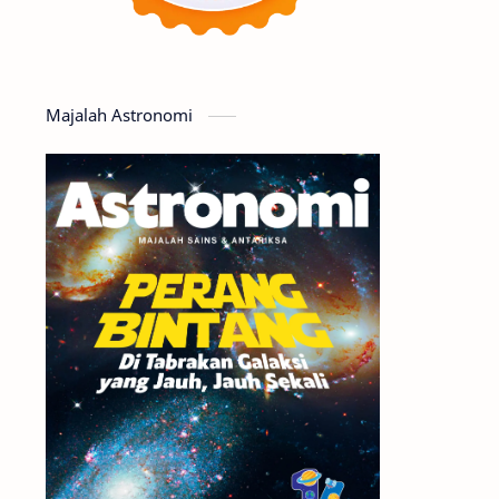
Serba-serbi
Satelit
Luar Angkasa
Video
Majalah Astronomi
Aurora
Supernova
Nebula
Sponsored
Matahari
Featured
Mars
Planet Katai
GMT 2016
History
Hoax
Bima Sakti
Meteor
Gerhana