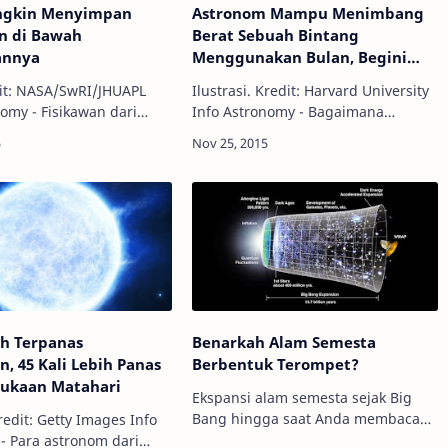
ngkin Menyimpan
Astronom Mampu Menimbang
n di Bawah
Berat Sebuah Bintang
annya
Menggunakan Bulan, Begini
Caranya
dit: NASA/SwRI/JHUAPL
Ilustrasi. Kredit: Harvard University
nomy - Fisikawan dari
Info Astronomy - Bagaimana
 of Manchester, Brian Cox
caranya astronom menimbang
pkan, Pluto mungkin
berat bintang yang berjarak
 kehidupan di bawah
triliunan kilometer jauhnya? Dalam
nnya&n…
kebanyakan kasus,…
ih Terpanas
Benarkah Alam Semesta
, 45 Kali Lebih Panas
Berbentuk Terompet?
mukaan Matahari
Ekspansi alam semesta sejak Big
Bang hingga saat Anda membaca
edit: Getty Images Info
artikel ini. Kredit: NASA, WMAP. Info
- Para astronom dari