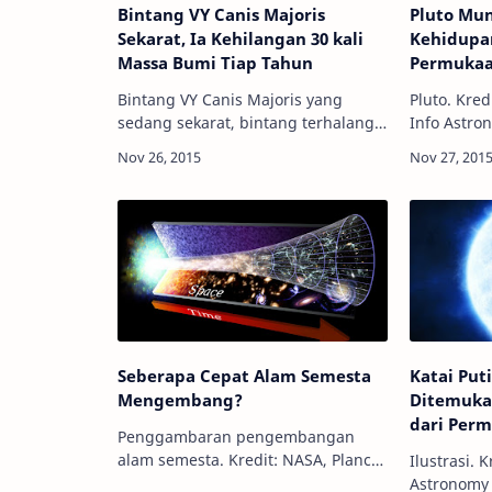
Bintang VY Canis Majoris
Pluto Mu
Sekarat, Ia Kehilangan 30 kali
Kehidupa
Massa Bumi Tiap Tahun
Permuka
Bintang VY Canis Majoris yang
Pluto. Kre
sedang sekarat, bintang terhalangi
Info Astro
piringan coklat agar tidak silau.
University
Kredit: ESO Info Astronomy - Salah
mengungka
satu bintang terbesar di galaksi
menyimpan
Bim…
permukaa
Seberapa Cepat Alam Semesta
Katai Put
Mengembang?
Ditemukan
dari Per
Penggambaran pengembangan
alam semesta. Kredit: NASA, Planck
Ilustrasi. Kr
Institute Info Astronomy - Menurut
Astronomy 