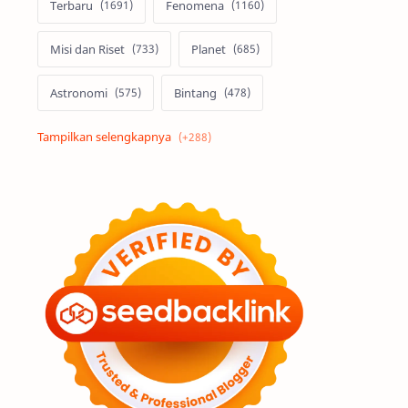
Terbaru
Fenomena
Misi dan Riset
Planet
Astronomi
Bintang
Alam semesta
Galaksi
Eksoplanet
Lubang Hitam
Feature
Tata Surya
Hype
Astronot
Asteroid
Observasi
Premium
Komet
Bulan
Penelitian