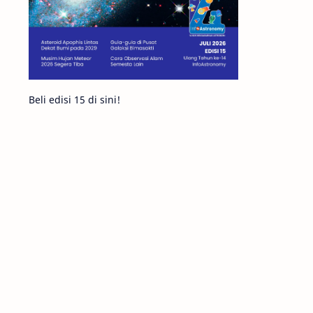
Komet ISON
Jupiter
Planet Kerdil
Bumi
Pengetahuan
Berita
Beli edisi 15 di sini!
Hujan Meteor
Satelit Alami
Rasi Bintang
Teleskop
Saturnus
GBT 2018
UFO
Advertorial
Astrofotografi
Stasiun Luar Angkasa Internasional