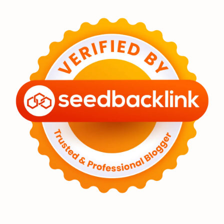
Eksoplanet
Lubang Hitam
Feature
Tata Surya
Hype
Astronot
Asteroid
Observasi
Premium
Komet
Bulan
Penelitian
Serba-serbi
Satelit
Luar Angkasa
Video
Aurora
Supernova
Nebula
Sponsored
Matahari
Mars
Planet Katai
Featured
GMT 2016
History
Hoax
Bima Sakti
Meteor