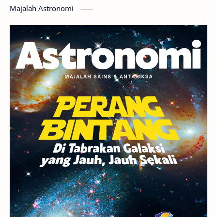
Majalah Astronomi
Gerhana
Komet ISON
Jupiter
Planet Kerdil
Bumi
Pengetahuan
Berita
Hujan Meteor
Satelit Alami
Rasi Bintang
Teleskop
Saturnus
GBT 2018
UFO
Advertorial
Astrofotografi
Stasiun Luar Angkasa Internasional
Gugus Bintang
Menarik Dibaca
Venus
Pluto
Galaksi Kerdil