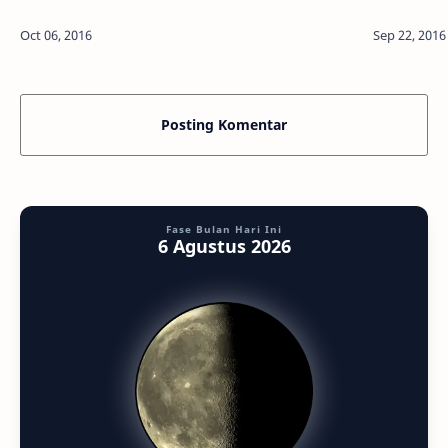
Fox Info Astronomy - Ada beberapa hal di alam
yang berad
semesta yang kita tidak bisa melari…
donat yang
Posting Komentar
Fase Bulan Hari Ini
6 Agustus 2026