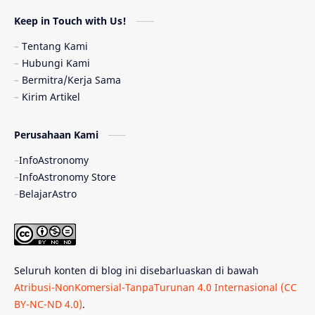
Astronomi dan Islam
Planet Kesembilan
Keep in Touch with Us!
Pulsar
Tiangong-1
Nova
Orion
Tentang Kami
Hubungi Kami
Quasar
Supermoon
TRAPPIST-1
Bermitra/Kerja Sama
Kirim Artikel
TanyaAstro
Ulasan
Ceres
Perusahaan Kami
Enseladus
Gelombang Gravitasi
InfoAstronomy
Indonesia
Kerdil Putih
LAPAN
InfoAstronomy Store
BelajarAstro
Astrobiologi
Merkurius
New Horizons
Olimpiade Sains Nasional
Roket
Week
Seluruh konten di blog ini disebarluaskan di bawah
Bumi Super
GBT18
Hilal
Atribusi-NonKomersial-TanpaTurunan 4.0 Internasional (CC
BY-NC-ND 4.0)
.
Katai Cokelat
Kepler
Neptunus