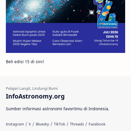
Gambar Harian
Titan
Bintang Neutron
Hubble
Tips
Juno
Bintang Biner
Cassini
Galeri
Gugus Galaksi
Proxima b
Beli edisi 15 di sini!
Fakta
Galaksi Spiral
Kehidupan Asing
Lubang Cacing
Gerhana Matahari
Eksperimen
InfoAstronomy.org
Materi Gelap
Tanya Astro
Uranus
Sumber informasi astronomi favoritmu di Indonesia.
Antarbintang
Astronom