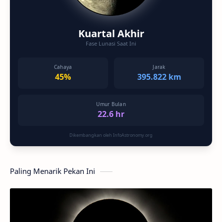
Kuartal Akhir
Fase Lunasi Saat Ini
Cahaya
Jarak
45%
395.822 km
Umur Bulan
22.6 hr
Dikembangkan oleh InfoAstronomy.org
Paling Menarik Pekan Ini