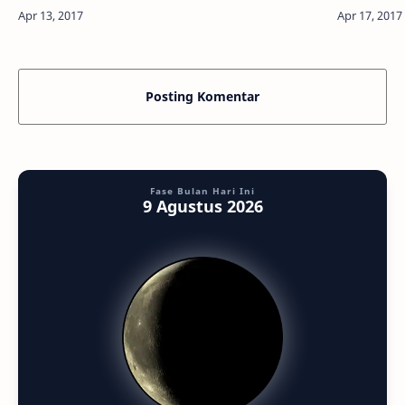
yang menggantung di langit, planet Tatooine
Tata Surya 
yang menjadi rumah Luke Skywalker di …
Neptunus. 
Posting Komentar
Fase Bulan Hari Ini
9 Agustus 2026