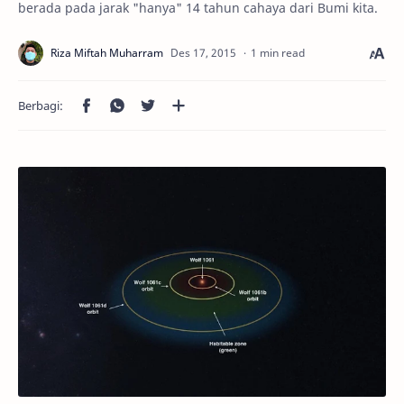
berada pada jarak "hanya" 14 tahun cahaya dari Bumi kita.
1 min read