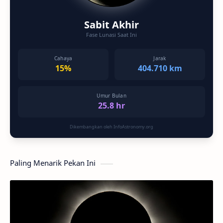
Sabit Akhir
Fase Lunasi Saat Ini
Cahaya
Jarak
15%
404.710 km
Umur Bulan
25.8 hr
Dikembangkan oleh InfoAstronomy.org
Paling Menarik Pekan Ini