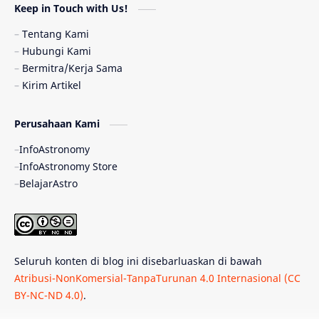
Keep in Touch with Us!
Pulsar
Tiangong-1
Nova
Orion
Tentang Kami
Hubungi Kami
Quasar
Supermoon
TRAPPIST-1
Bermitra/Kerja Sama
Kirim Artikel
Ulasan
Ceres
Enseladus
Perusahaan Kami
Gelombang Gravitasi
Indonesia
InfoAstronomy
Kerdil Putih
LAPAN
TanyaAstro
InfoAstronomy Store
BelajarAstro
Astrobiologi
Merkurius
New Horizons
Olimpiade Sains Nasional
Roket
Week
Seluruh konten di blog ini disebarluaskan di bawah
Bumi Super
GBT18
Hilal
Atribusi-NonKomersial-TanpaTurunan 4.0 Internasional (CC
BY-NC-ND 4.0)
.
Katai Cokelat
Kepler
Neptunus