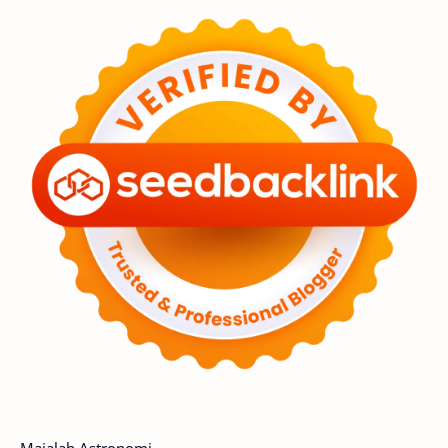
Feature
Tata Surya
Hype
Astronot
Asteroid
Observasi
Premium
Komet
Bulan
Penelitian
Serba-serbi
Satelit
Luar Angkasa
Video
Aurora
Supernova
Nebula
Sponsored
Matahari
Featured
Mars
Planet Katai
GMT 2016
History
Hoax
Bima Sakti
Meteor
Majalah Astronomi