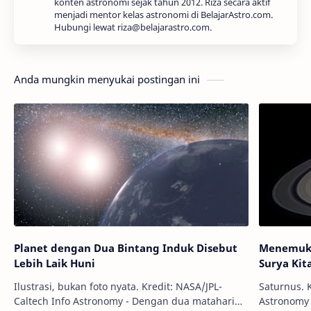
konten astronomi sejak tahun 2012. Riza secara aktif
menjadi mentor kelas astronomi di BelajarAstro.com.
Hubungi lewat riza@belajarastro.com.
Anda mungkin menyukai postingan ini
Planet dengan Dua Bintang Induk Disebut
Menemukan
Lebih Laik Huni
Surya Kit
Ilustrasi, bukan foto nyata. Kredit: NASA/JPL-
Saturnus. Kr
Caltech Info Astronomy - Dengan dua matahari
Astronomy 