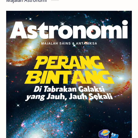
Gerhana
Komet ISON
Jupiter
Planet Kerdil
Bumi
Pengetahuan
Berita
Hujan Meteor
Satelit Alami
Rasi Bintang
Teleskop
Saturnus
GBT 2018
UFO
Advertorial
Astrofotografi
Stasiun Luar Angkasa Internasional
Gugus Bintang
Menarik Dibaca
Venus
Pluto
Galaksi Kerdil