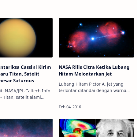
tariksa Cassini Kirim
NASA Rilis Citra Ketika Lubang
aru Titan, Satelit
Hitam Melontarkan Jet
besar Saturnus
Lubang Hitam Pictor A, jet yang
terlontar ditandai dengan warna
t: NASA/JPL-Caltech Info
biru. Kredit: NASA Info Astronomy -
 Titan, satelit alami
Pada sebuah film fiksi ilmiah, ada
lik Planet Saturnus ini
sebuah benda raksasa yang mampu
adi salah satu obyek
mengh…
rik di Tata Surya. Di