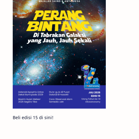
Matahari
Mars
Planet Katai
Featured
GMT 2016
History
Hoax
Bima Sakti
Meteor
Gerhana
Komet ISON
Jupiter
Planet Kerdil
Bumi
Pengetahuan
Berita
Beli edisi 15 di sini!
Hujan Meteor
Satelit Alami