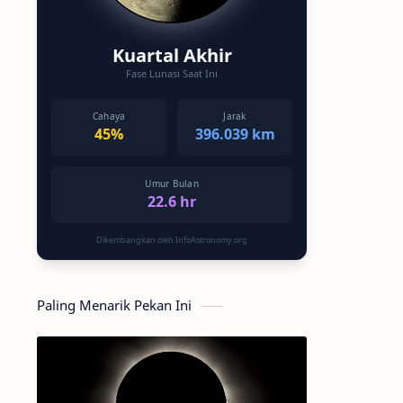
Kuartal Akhir
Fase Lunasi Saat Ini
Cahaya
Jarak
45%
396.039 km
Umur Bulan
22.6 hr
Dikembangkan oleh InfoAstronomy.org
Paling Menarik Pekan Ini