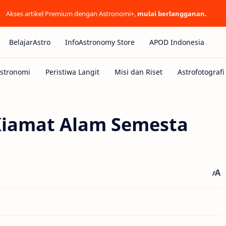
Akses artikel Premium dengan Astronomi+,
mulai berlangganan.
BelajarAstro
InfoAstronomy Store
APOD Indonesia
Kiamat Alam Semesta