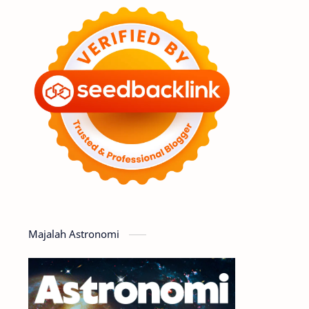
Feature
Tata Surya
Hype
Astronot
Asteroid
Observasi
Premium
Komet
Bulan
Penelitian
Serba-serbi
Satelit
Luar Angkasa
Video
Majalah Astronomi
Aurora
Supernova
Nebula
Sponsored