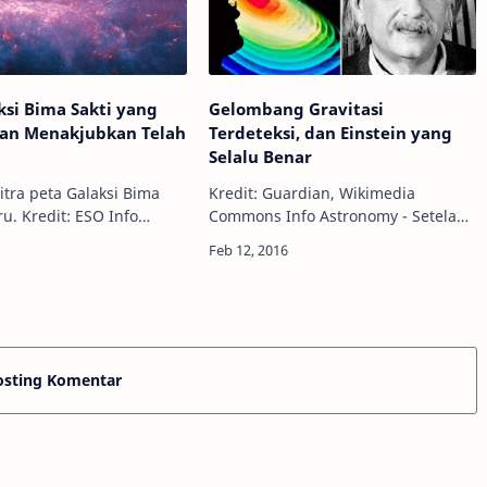
ksi Bima Sakti yang
Gelombang Gravitasi
dan Menakjubkan Telah
Terdeteksi, dan Einstein yang
Selalu Benar
itra peta Galaksi Bima
Kredit: Guardian, Wikimedia
. Kredit: ESO Info
Commons Info Astronomy - Setelah
- Salah satu penelitian
100 tahun pencarian, sebuah tim
ntang galaksi kita baru
fisikawan internasional telah
i. Survei ATLASGAL telah
mengkonfirmasi keberadaan
gelombang gravitasi Ein…
osting Komentar