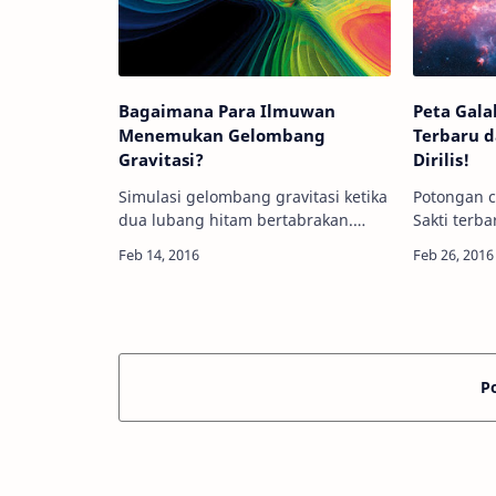
Bagaimana Para Ilmuwan
Peta Gala
Menemukan Gelombang
Terbaru 
Gravitasi?
Dirilis!
Simulasi gelombang gravitasi ketika
Potongan c
dua lubang hitam bertabrakan.
Sakti terbaru
Kredit: MPI Gravitational
Astronomy 
Physics/W.Benger-Zip Info
terbesar te
Astronomy - Gelombang gravitasi
saja selesa
menjadi salah satu pen…
be…
P