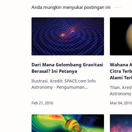
Anda mungkin menyukai postingan ini
Dari Mana Gelombang Gravitasi
Wahana An
Berasal? Ini Petanya
Citra Terb
Alami Ter
Ilustrasi. Kredit: SPACE.com Info
Astronomy - Pengumuman
Titan. Kredi
bersejarah tentang deteksi pertama
Astronomy -
dari gelombang gravitasi
terbesar mi
menyatakan gelombang ini
terus menj
dihasilkan oleh penggabungan dua
paling mena
Lu…
sam…